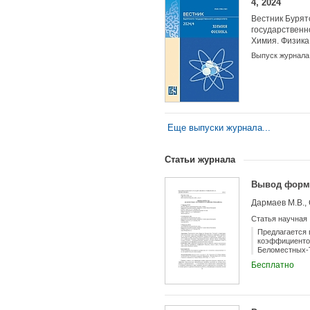
4, 2024
Вестник Бурят
государственн
Химия. Физика
Выпуск журнала
Еще выпуски журнала...
Статьи журнала
Вывод форму
Дармаев М.В., 
Статья научная
Предлагается
коэффициентом
Беломестных-Т
упругости и у
Бесплатно
экспериментал
щелочноземел