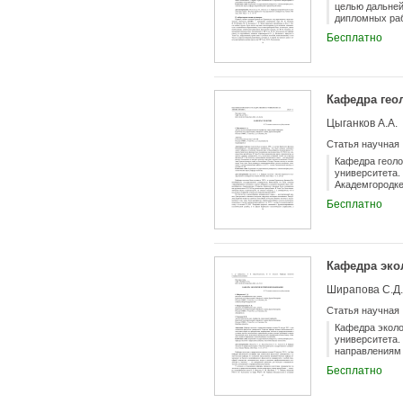
целью дальней
дипломных раб
ведущих вузов
Бесплатно
технологическ
кандидатов на
«Химия высоко
первого курса
Кафедра гео
Цыганков А.А.
Статья научная
Кафедра геоло
университета.
Академгородке
руководством 
Бесплатно
университета,
минерального 
ископаемых, Р
годы здесь бы
работы, а в 19
Кафедра эко
Ширапова С.Д.
Статья научная
Кафедра эколо
университета.
направлениям 
высоких требо
Бесплатно
Закону о Байк