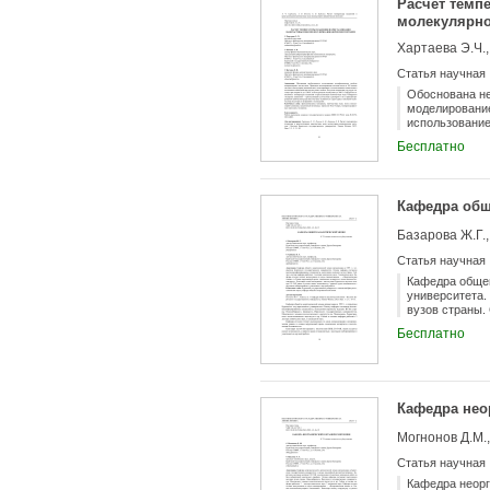
Расчет темп
молекулярн
Хартаева Э.Ч.,
Статья научная
Обоснована не
моделирование
использовани
структуры час
Бесплатно
температуры п
кристаллизаци
особенности с
Кафедра общ
Базарова Ж.Г.,
Статья научная
Кафедра общей
университета
вузов страны.
сегодня готов
Бесплатно
среды, химиче
Бурятского на
научными лабо
Кафедра нео
Могнонов Д.М.,
Статья научная
Кафедра неорг