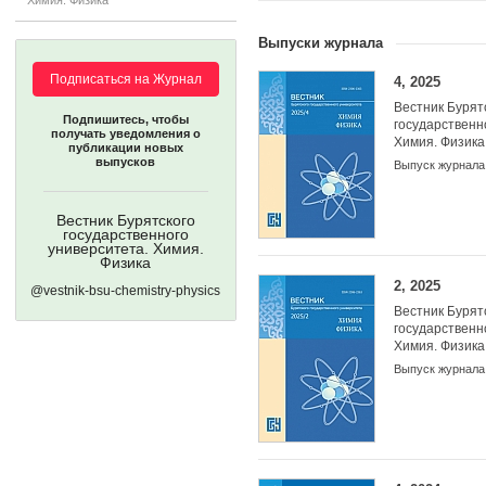
Химия. Физика
Выпуски журнала
Подписаться на Журнал
4, 2025
Вестник Бурят
Подпишитесь, чтобы
государственн
получать уведомления о
Химия. Физика
публикации новых
выпусков
Выпуск журнала
Учредители:
Вестник Бурятского
государственного
университета. Химия.
Физика
2, 2025
@vestnik-bsu-chemistry-physics
Вестник Бурят
государственн
Химия. Физика
Выпуск журнала