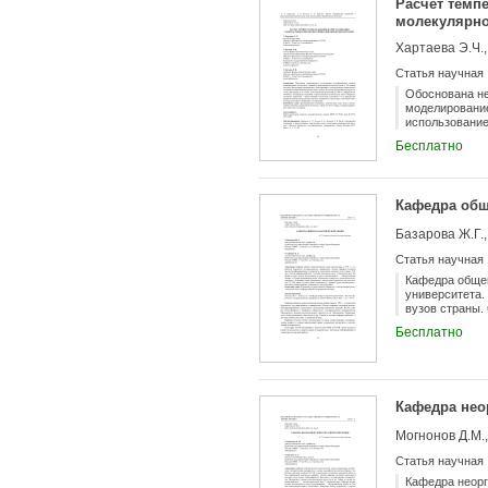
Расчет темп
молекулярн
Хартаева Э.Ч.,
Статья научная
Обоснована не
моделирование
использовани
структуры час
Бесплатно
температуры п
кристаллизаци
особенности с
Кафедра общ
Базарова Ж.Г.,
Статья научная
Кафедра общей
университета
вузов страны.
сегодня готов
Бесплатно
среды, химиче
Бурятского на
научными лабо
Кафедра нео
Могнонов Д.М.,
Статья научная
Кафедра неорг