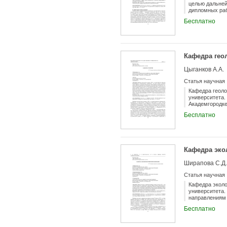
целью дальней
дипломных раб
ведущих вузов
Бесплатно
технологическ
кандидатов на
«Химия высоко
первого курса
Кафедра гео
Цыганков А.А.
Статья научная
Кафедра геоло
университета.
Академгородке
руководством 
Бесплатно
университета,
минерального 
ископаемых, Р
годы здесь бы
работы, а в 19
Кафедра эко
Ширапова С.Д.
Статья научная
Кафедра эколо
университета.
направлениям 
высоких требо
Бесплатно
Закону о Байк