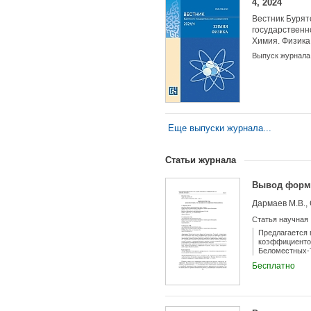
4, 2024
Вестник Бурят
государственн
Химия. Физика
Выпуск журнала
Еще выпуски журнала...
Статьи журнала
Вывод форму
Дармаев М.В., 
Статья научная
Предлагается
коэффициентом
Беломестных-Т
упругости и у
Бесплатно
экспериментал
щелочноземел