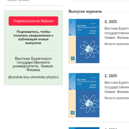
Химия. Физика
Выпуски журнала
Подписаться на Журнал
4, 2025
Вестник Бурят
Подпишитесь, чтобы
государственн
получать уведомления о
Химия. Физика
публикации новых
выпусков
Выпуск журнала
Учредители:
Вестник Бурятского
государственного
университета. Химия.
Физика
2, 2025
@vestnik-bsu-chemistry-physics
Вестник Бурят
государственн
Химия. Физика
Выпуск журнала