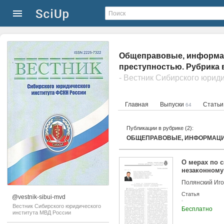
Общеправовые, информа
преступностью. Рубрика 
Главная
Выпуски
Стать
64
Публикации в рубрике (2):
О мерах по 
незаконному
Полянский Иго
Статья
@vestnik-sibui-mvd
Вестник Сибирского юридического
Бесплатно
института МВД России