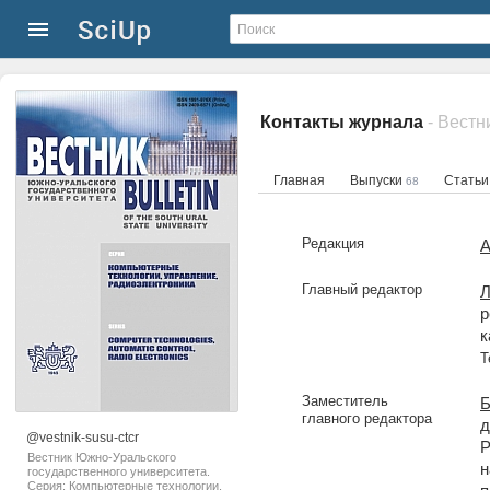
Контакты журнала
Главная
Выпуски
Стать
68
Редакция
А
Главный редактор
Л
р
к
Т
Заместитель
Б
главного редактора
д
@vestnik-susu-ctcr
Р
Вестник Южно-Уральского
н
государственного университета.
Серия: Компьютерные технологии,