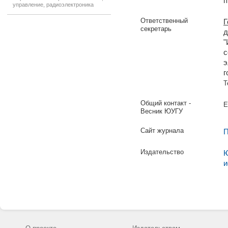
п
управление, радиоэлектроника
Ответственный
Г
секретарь
д
"
с
э
г
Т
Общий контакт -
E
Весник ЮУГУ
Сайт журнала
П
Издательство
Ю
и