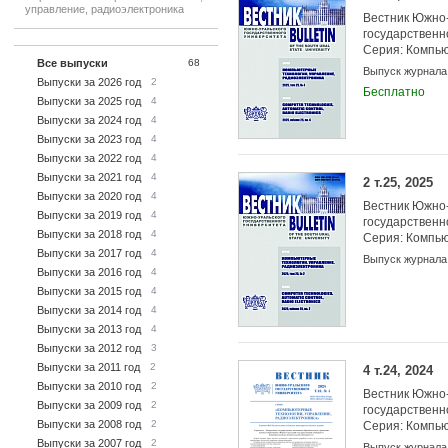
управление, радиоэлектроника
Вестник Южно-
государственн
Серия: Компью
Все выпуски
68
управление, р
Выпуск журнала
Выпуски за 2026 год
2
Бесплатно
Выпуски за 2025 год
4
Выпуски за 2024 год
4
Выпуски за 2023 год
4
Выпуски за 2022 год
4
Выпуски за 2021 год
4
2 т.25, 2025
Выпуски за 2020 год
4
Вестник Южно-
Выпуски за 2019 год
4
государственн
Выпуски за 2018 год
4
Серия: Компью
Выпуски за 2017 год
4
управление, р
Выпуск журнала
Выпуски за 2016 год
4
Выпуски за 2015 год
4
Выпуски за 2014 год
4
Выпуски за 2013 год
4
Выпуски за 2012 год
3
Выпуски за 2011 год
2
4 т.24, 2024
Выпуски за 2010 год
2
Вестник Южно-
Выпуски за 2009 год
2
государственн
Выпуски за 2008 год
2
Серия: Компью
управление, р
Выпуски за 2007 год
2
Выпуск журнала