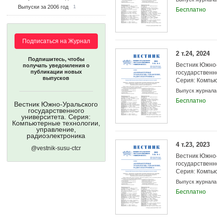
Выпуски за 2006 год
1
Бесплатно
Подписаться на Журнал
2 т.24, 2024
Подпишитесь, чтобы
Вестник Южно-
получать уведомления о
публикации новых
государственн
выпусков
Серия: Компью
управление, р
Выпуск журнала
Бесплатно
Вестник Южно-Уральского
государственного
университета. Серия:
Компьютерные технологии,
управление,
радиоэлектроника
4 т.23, 2023
@vestnik-susu-ctcr
Вестник Южно-
государственн
Серия: Компью
управление, р
Выпуск журнала
Бесплатно