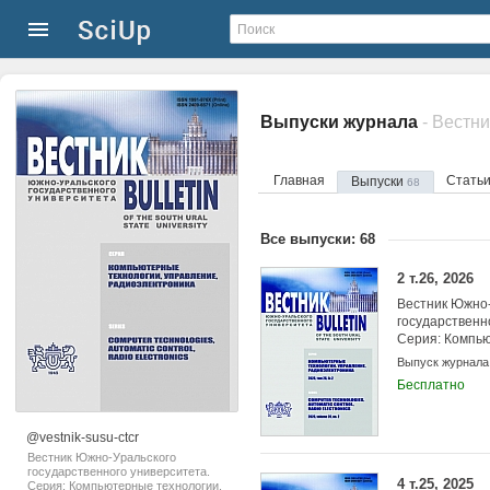
Выпуски журнала
Главная
Стать
Выпуски
68
Все выпуски: 68
2 т.26, 2026
Вестник Южно-
государственн
Серия: Компью
управление, р
Выпуск журнала
Бесплатно
@vestnik-susu-ctcr
Вестник Южно-Уральского
государственного университета.
4 т.25, 2025
Серия: Компьютерные технологии,