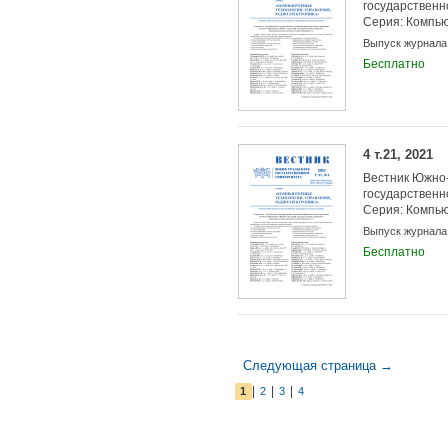
государственн
Серия: Компью
управление, р
Выпуск журнала
Бесплатно
4 т.21, 2021
Вестник Южно-
государственн
Серия: Компью
управление, р
Выпуск журнала
Бесплатно
Следующая страница →
|
|
|
1
2
3
4