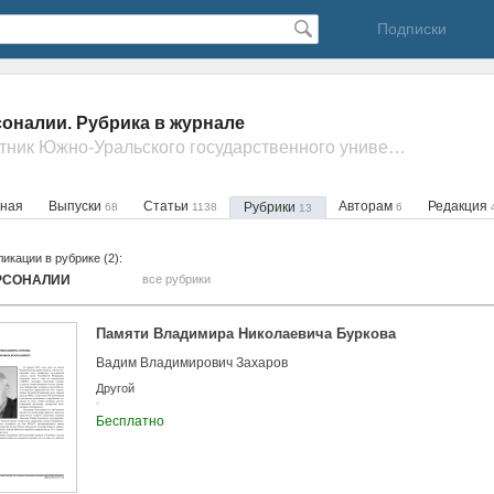
Подписки
оналии. Рубрика в журнале
- Вестник Южно-Уральского государственного университета. Серия: Компьютерные технологии, управление, радиоэлектроника
вная
Выпуски
Статьи
Авторам
Редакция
Рубрики
68
1138
6
13
икации в рубрике (2):
РСОНАЛИИ
все рубрики
Памяти Владимира Николаевича Буркова
Вадим Владимирович Захаров
Другой
Бесплатно