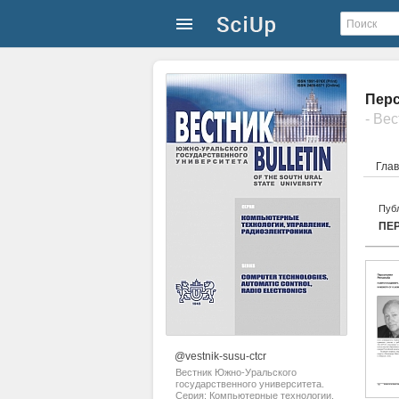
Перс
Гла
Публ
ПЕ
@vestnik-susu-ctcr
Вестник Южно-Уральского
государственного университета.
Серия: Компьютерные технологии,