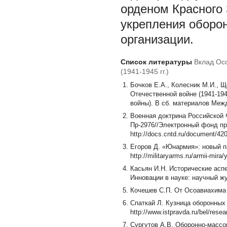
орденом Красного 
укрепления оборон
организации.
Список литературы
Вклад Ос
(1941-1945 гг.)
Бочков Е.А., Колесник М.И., 
Отечественной войне (1941-1945
войны). В сб. материалов Меж
Военная доктрина Российской 
Пр-2976//Электронный фонд пр
http://docs.cntd.ru/document/42
Егоров Д. «Юнармия»: новый па
http://militaryarms.ru/armii-mira/
Касьян И.Н. Исторические ас
Инновации в науке: научный жур
Кочешев С.П. От Осоавиахима 
Спаткай Л. Кузница оборонных 
http://www.istpravda.ru/bel/rese
Сургутов А.В. Оборонно-массов