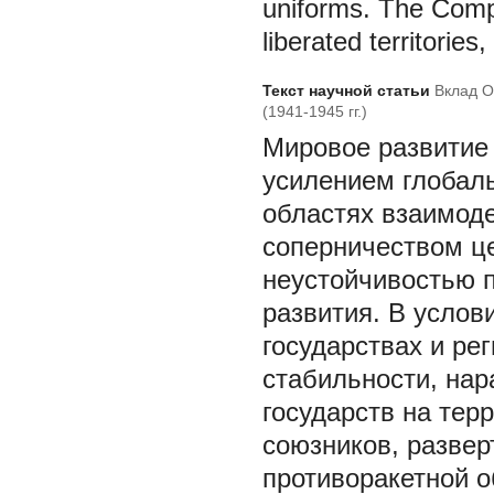
uniforms. The Compa
liberated territories,
Текст научной статьи
Вклад О
(1941-1945 гг.)
Мировое развитие 
усилением глобал
областях взаимоде
соперничеством це
неустойчивостью п
развития. В услов
государствах и ре
стабильности, нар
государств на тер
союзников, развер
противоракетной 