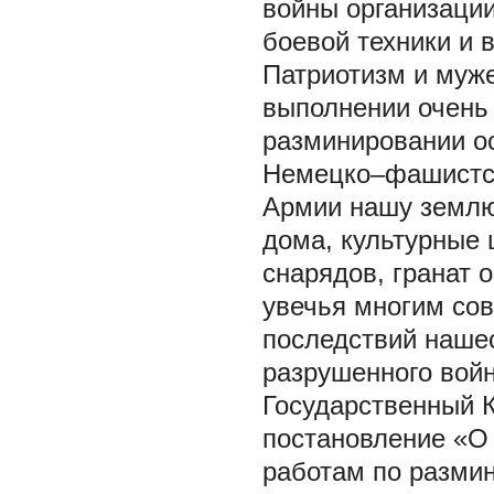
войны организаци
боевой техники и в
Патриотизм и муж
выполнении очень 
разминировании о
Немецко–фашистск
Армии нашу землю
дома, культурные 
снарядов, гранат о
увечья многим со
последствий нашес
разрушенного войн
Государственный 
постановление «О
работам по разми