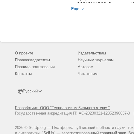
ОСОАВИАХИМ). В сборнике: Нау
Еще
материалов III Международной
2016. С. 50-53.
Щербаков Ю.В. Развитие систе
Общественные науки: электрон. 
Щербаков Ю.В. Опыт историче
мобилизационного планировани
Управленческое консультировани
О проекте
Издательствам
Правообладателям
Научным журналам
Правила пользования
Авторам
Контакты
Читателям
Русский
Разработчик: ООО "Технологии мобильного чтения"
Государственная аккредитация IT: АО-20230321-12352390637-
2026 © SciUp.org — Платформа публикаций в области науки, те
и литературы.
"SciUp" — зарегистрированный товарный знак.
Все