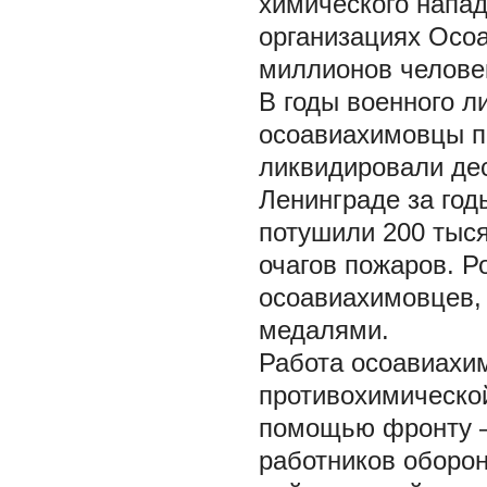
химического напад
организациях Осо
миллионов челове
В годы военного л
осоавиахимовцы п
ликвидировали дес
Ленинграде за го
потушили 200 тыс
очагов пожаров. Р
осоавиахимовцев, 
медалями.
Работа осоавиахим
противохимической
помощью фронту –
работников оборо