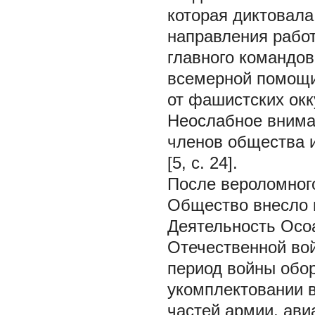
которая диктовал
направления рабо
главного командов
всемерной помощи
от фашистских окк
Неослабное внима
членов общества и
[5, с. 24].
После вероломног
Общество внесло в
Деятельность Осо
Отечественной во
период войны обо
укомплектовании 
частей армии, ави