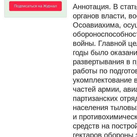
В стат
Подписаться на Журнал
органов власти, в
Осоавиахима, осу
обороноспособнос
войны. Главной ц
годы было оказан
развертывания в 
работы по подгото
укомплектование 
частей армии, ави
партизанских отря
населения тыловы
и противохимическ
средств на постро
гектаров обороны 