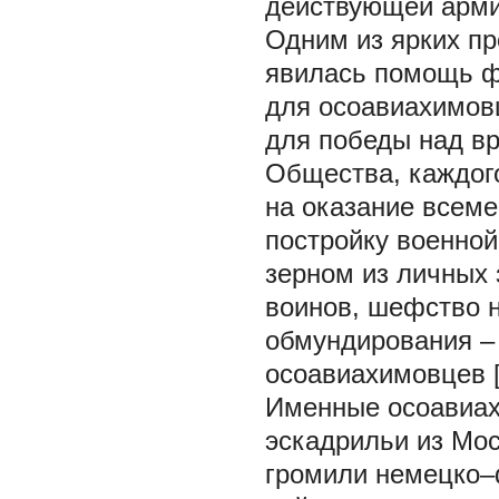
действующей арми
Одним из ярких п
явилась помощь ф
для осоавиахимов
для победы над вр
Общества, каждог
на оказание всеме
постройку военной
зерном из личных 
воинов, шефство 
обмундирования – 
осоавиахимовцев [1
Именные осоавиах
эскадрильи из Мос
громили немецко–ф