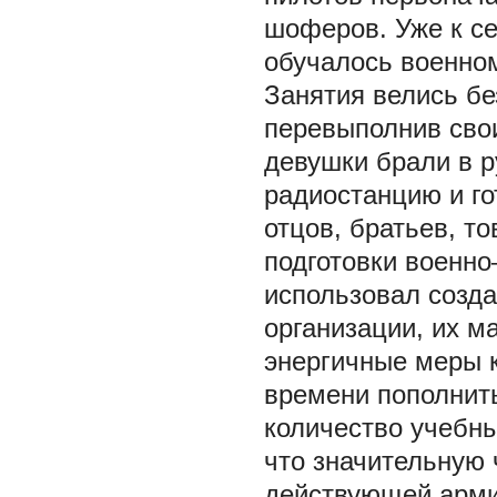
шоферов. Уже к се
обучалось военно
Занятия велись бе
перевыполнив сво
девушки брали в р
радиостанцию и го
отцов, братьев, т
подготовки военн
использовал созд
организации, их м
энергичные меры к
времени пополнить
количество учебны
что значительную 
действующей арми