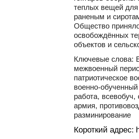
теплых вещей для
раненым и сирота
Общество приняло
освобождённых те
объектов и сельск
межвоенный пери
патриотическое во
военно-обученный
работа
,
всевобуч
,
армия
,
противово
разминирование
Короткий адрес: h