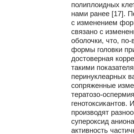
полиплоидных клет
нами ранее [17]. 
с изменением фор
связано с изменен
оболочки, что, по
формы головки пр
достоверная корр
такими показателя
перинуклеарных ва
сопряженные измен
тератозо-осперми
генотоксикантов. 
производят разно
супероксид аниона
активность части