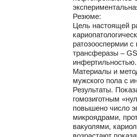
экспериментальная
Резюме:
Цель настоящей р
кариопатологическ
ратозооспермии с
трансферазы – GS
инфертильностью.
Материалы и мето
мужского пола с 
Результаты. Показ
гомозиготным «ну
повышено число эп
микроядрами, про
вакуолями, кариол
возрастают показа