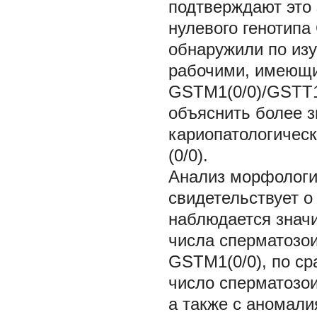
подтверждают это 
нулевого генотипа
обнаружили по из
рабочими, имеющи
GSTM1(0/0)/GSTT1
объяснить более 
кариопатологичес
(0/0).
Анализ морфологи
свидетельствует о
наблюдается знач
числа сперматозои
GSTM1(0/0), по ср
число сперматозо
а также с аномали