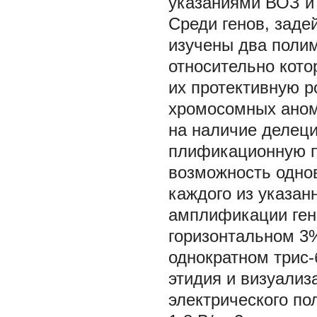
указаниями ВОЗ и 
Среди генов, заде
изучены два поли
относительно кот
их протективную р
хромосомных аном
на наличие делеци
плификационную п
возможность одно
каждого из указан
амплификации ген
горизонтальном 3%
однократном трис-
этидия и визуали
электрического по