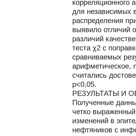
корреляционного а
для независимых в
распределения пр
выявило отличий о
различий качеств
теста χ2 с поправ
сравниваемых резу
арифметическое, 
считались достов
p<0,05.
РЕЗУЛЬТАТЫ И 
Полученные данны
четко выраженный
изменений в эпите
нефтяников с инфе