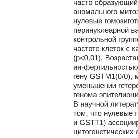
часто образующий
аномального митоз
нулевые гомозигот
перинуклеарной в
контрольной групп
частоте клеток с 
(p<0,01). Возраст
ин-фертильностью
гену GSTM1(0/0), 
уменьшении гетер
генома эпителиоцит
В научной литера
том, что нулевые 
и GSTT1) ассоции
цитогенетических 