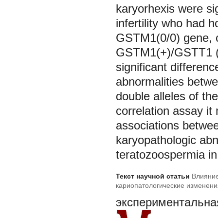
karyorhexis were sig
infertility who had 
GSTM1(0/0) gene, c
GSTM1(+)/GSTT1 (+) 
significant differen
abnormalities betwe
double alleles of t
correlation assay it
associations betwee
karyopathologic abno
teratozoospermia in t
Текст научной статьи
Влияние
кариопатологические изменени
инфертильности у вахтовых р
экспериментальная