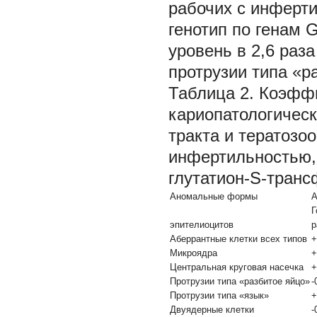
рабочих с инферт
генотип по генам
уровень в 2,6 раза
протрузии типа «ра
Таблица 2. Коэфф
кариопатологическ
тракта и тератозо
инфертильностью,
глутатион-S-тран
Аномальные формы
А
Г
эпителиоцитов
р
Аберрантные клетки всех типов
+
Микроядра
+
Центральная круговая насечка
+
Протрузии типа «разбитое яйцо»
-
Протрузии типа «язык»
+
Двуядерные клетки
-