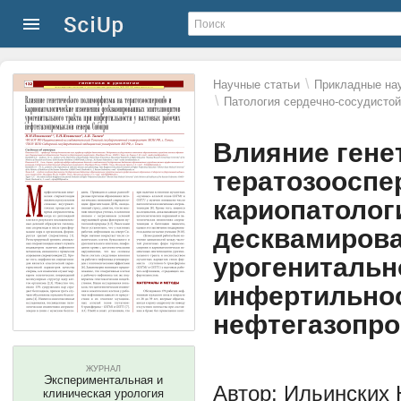
\
Научные статьи
Прикладные нау
\
Патология сердечно-сосудисто
Влияние гене
тератозооспе
кариопатолог
десквамиров
урогенитальн
инфертильнос
нефтегазопр
ЖУРНАЛ
Экспериментальная и
Автор: Ильинских Н
клиническая урология