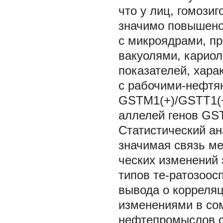
что у лиц, гомози
значимо повышено 
с микроядрами, п
вакуолями, кариол
показателей, хара
с рабочими-нефтя
GSTM1(+)/GSTT1(+
аллелей генов GST
Статистический ан
значимая связь м
ческих изменений 
типов те-ратозоос
вывода о корреля
изменениями в сом
нефтепромыслов с