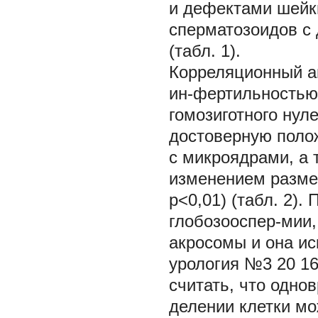
и дефектами шейки
сперматозоидов с 
(табл. 1).
Корреляционный ан
ин-фертильностью
гомозиготного нул
достоверную поло
с микроядрами, а 
изменением размер
p<0,01) (табл. 2).
глобозооспер-мии,
акросомы и она ис
урология №3 20 1
считать, что одно
делении клетки мо