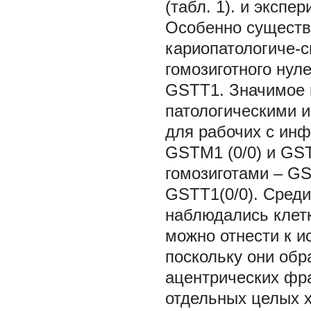
(табл. 1). и эксп
Особенно сущест
кариопатологиче-с
гомозиготного нул
GSTT1. Значимое 
патологическими 
для рабочих с ин
GSTM1 (0/0) и GS
гомозиготами – GS
GSTT1(0/0). Сред
наблюдались клетк
можно отнести к 
поскольку они обр
ацентрических фра
отдельных целых х