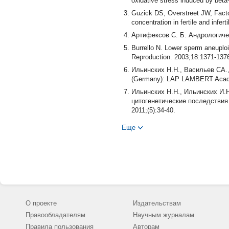
oxidative stress induced by beta-
Guzick DS, Overstreet JW, Factor
concentration in fertile and inf
Артифексов С. Б. Андрологичес
Burrello N. Lower sperm aneuplo
Reproduction. 2003;18:1371-137
Ильинских Н.Н., Васильев СА.,
(Germany): LAP LAMBERT Acade
Ильинских Н.Н., Ильинских И.
цитогенетические последствия
2011;(5):34-40.
Finotti AC, Costa-Silva RCP, B
Еще
in men with idiopathic infertilit
Nakamura Y, Kitamura M, Nishim
men. Int J Urol 2001;8(2):49-52.
Neischlag E, Behre H. Andrology: 
WHO Laboratory Manual for the 
Cambridge: Cambridge University
Check JH, Adelson HG, Schubert B
О проекте
Издательствам
Androl 1992;28(1):15-17.
Правообладателям
Научным журналам
Kumar M, Chauhan LK, Paul BN. 
Правила пользования
Авторам