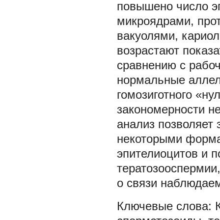
повышено число эп
микроядрами, про
вакуолями, кариол
возрастают показа
сравнению с рабо
нормальные аллел
гомозиготного «ну
закономерности н
анализ позволяет 
некоторыми форма
эпителиоцитов и п
тератозооспермии,
о связи наблюдае