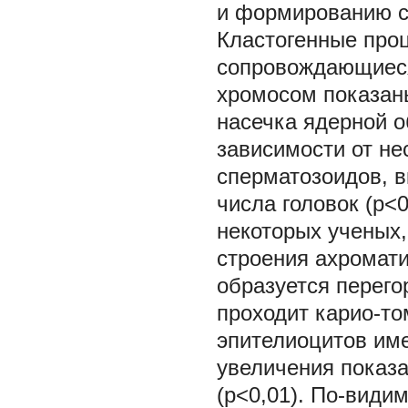
и формированию с
Кластогенные про
сопровождающиес
хромосом показаны
насечка ядерной 
зависимости от не
сперматозоидов, 
числа головок (p<0
некоторых ученых,
строения ахромати
образуется перег
проходит карио-то
эпителиоцитов им
увеличения показа
(p<0,01). По-види