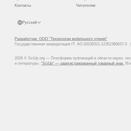
the hydroquinone-induced in vitr
Контакты
Читателям
Боровиков В.П., Боровиков И.П
608 с.
Ченцов Ю. С. Введение в клето
Русский
Scarpato R, Hirvonen A, Miglio
aberrations in lymphocytes of s
Разработчик: ООО "Технологии мобильного чтения"
Ильинских Н.Н., Язиков Е.Г., 
Государственная аккредитация IT: АО-20230321-12352390637-
адаптогенеза к условиям нефт
ресурсов на нефтегазопромысл
2026 © SciUp.org — Платформа публикаций в области науки, те
Мейер А.В., Дружинин В.Г., Л
и литературы.
"SciUp" — зарегистрированный товарный знак.
Все
детей, проживающих в экологи