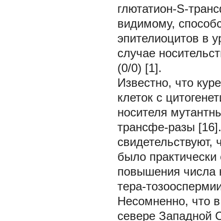
глютатион-S-транс
видимому, способ
эпителиоцитов в у
случае носительст
(0/0) [1].
Известно, что кур
клеток с цитогене
носителя мутантны
трансфе-разы [16]
свидетельствуют, 
было практически 
повышения числа к
тера-тозооспермии
Несомненно, что 
севере Западной 