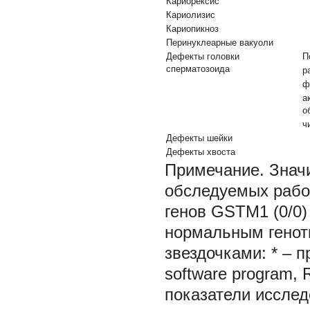
Кариорексис
Кариолизис
Кариопикноз
Перинуклеарные вакуоли
Дефекты головки
П
сперматозоида
р
ф
а
о
ч
Дефекты шейки
Дефекты хвоста
Примечание. Знач
обследуемых рабо
генов
GSTM1
(0/0
нормальным гено
звездочками: * – 
software program, 
показатели иссле