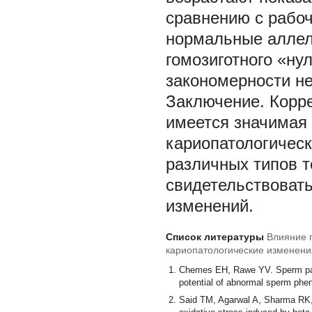
сравнению с рабо
нормальные аллел
гомозиготного «ну
закономерности не
Заключение. Корре
имеется значимая
кариопатологическ
различных типов т
свидетельствоват
изменений.
Список литературы
Влияние 
кариопатологические изменени
инфертильности у вахтовых р
Chemes EH, Rawe YV. Sperm pathol
potential of abnormal sperm phe
Said TM, Agarwal A, Sharma RK