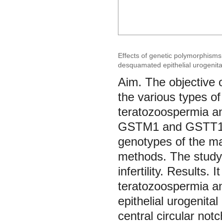
Effects of genetic polymorphisms
desquamated epithelial urogenital t
the North of Siberia
Aim. The objective 
the various types of
teratozoospermia an
GSTM1 and GSTT1 ge
genotypes of the male
methods. The study i
infertility. Results.
teratozoospermia an
epithelial urogenital
central circular not