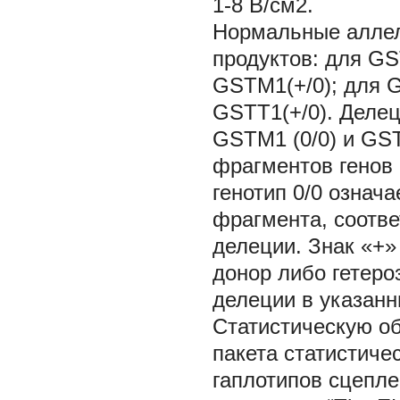
1-8 В/см2.
Нормальные аллел
продуктов: для GS
GSTM1(+/0); для G
GSTT1(+/0). Делец
GSTM1 (0/0) и GST
фрагментов генов
генотип 0/0 означ
фрагмента, соотве
делеции. Знак «+»
донор либо гетеро
делеции в указанн
Статистическую о
пакета статистиче
гаплотипов сцепл