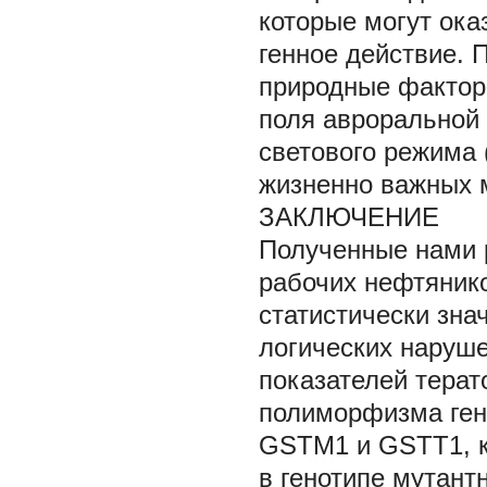
которые могут оказ
генное действие. 
природные фактор
поля авроральной 
светового режима 
жизненно важных м
ЗАКЛЮЧЕНИЕ
Полученные нами р
рабочих нефтяник
статистически зна
логических наруше
показателей терат
полиморфизма ген
GSTM1 и GSTT1, ко
в генотипе мутант