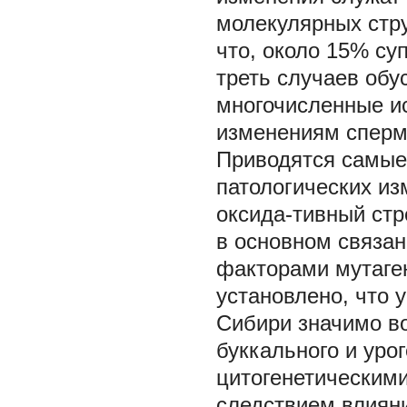
молекулярных стру
что, около 15% су
треть случаев обу
многочисленные и
изменениям сперма
Приводятся самые
патологических и
оксида-тивный стр
в основном связа
факторами мутаген
установлено, что 
Сибири значимо во
буккального и уро
цитогенетическим
следствием влияни