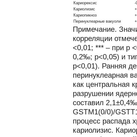
Кариорексис
-
Кариолизис
+
Кариопикноз
+
Перинуклеарные вакуоли
+
Примечание. Знач
корреляции отмече
<0,01; *** – при
p
<
0,2‰; p<0,05) и ти
p<0,01). Ранняя д
перинуклеарная ва
как центральная к
разрушении ядерно
составил 2,1±0,4‰
GSTM1(0/0)/GSTT1(
процесс распада х
кариолизис. Карио