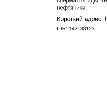
сперматозоиды
,
т
нефтяники
Короткий адрес: h
IDR: 142188123