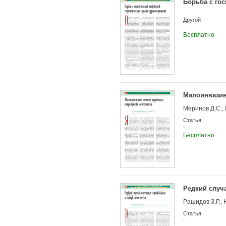
Борьба с го
BPH in 28.4%. 
by irritative s
cases. Results 
Другой
caused by detru
Бесплатно
Малоинвазив
Меринов Д.С., 
Статья
Бесплатно
Редкий случа
Рашидов З.Р., 
Статья