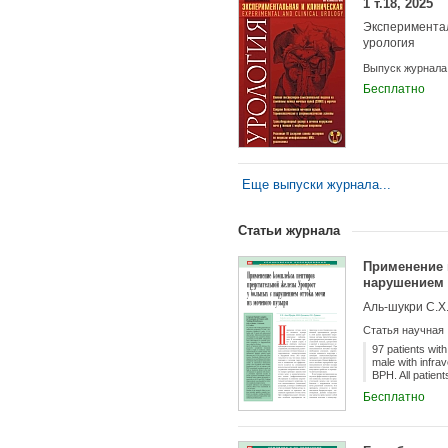
1 т.18, 2025
Экспериментал
урология
Выпуск журнала
Бесплатно
Еще выпуски журнала...
Статьи журнала
Применение 
нарушением 
Аль-шукри С.Х.
Статья научная
97 patients wit
male with infrav
BPH. All patien
patients with d
Бесплатно
meanly was men
not depend on s
group. 75% of p
moderate. Qmax 