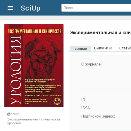
Экспериментальная и кли
Выпуски
Стать
Главная
63
О журнале:
ID:
ISSN:
@ecuro
Подписной индекс:
Экспериментальная и клиническая
урология