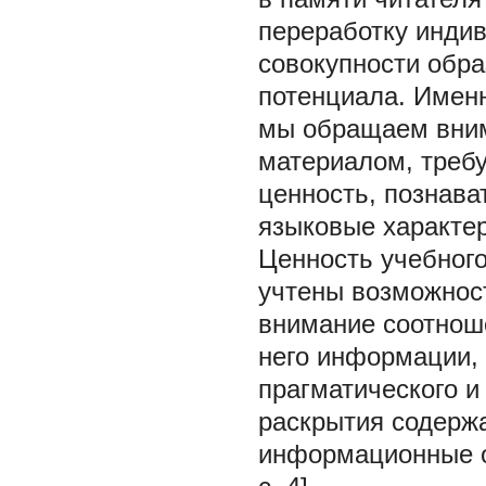
переработку индив
совокупности обра
потенциала. Именн
мы обращаем вним
материалом, треб
ценность, познава
языковые характер
Ценность учебного
учтены возможност
внимание соотноше
него информации,
прагматического и
раскрытия содерж
информационные о