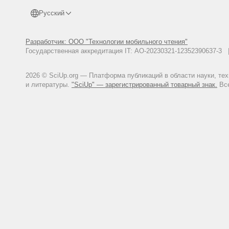
Русский
Разработчик: ООО "Технологии мобильного чтения"
Государственная аккредитация IT: АО-20230321-12352390637-
2026 © SciUp.org — Платформа публикаций в области науки, те
и литературы.
"SciUp" — зарегистрированный товарный знак.
Все