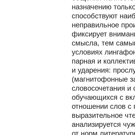
назначению только
способствуют наи
неправильное прои
фиксирует внимани
смысла, тем самым
условиях лингафон
парная и коллекти
и ударения: прос
(магнитофонные за
словосочетания и 
обучающихся с вк
отношении слов с
выразительное чте
анализируется чуж
от норм литератур