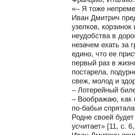
«– Я тоже непреме
Иван Дмитрич пред
узелков, корзино
неудобства в доро
незачем ехать за г
едино, что ее при
первый раз в жизн
постарела, подурн
свеж, молод и здор
– Лотерейный биле
– Воображаю, как 
по-бабьи спрятал
Родне своей будет
усчитает» [11, с. 6,