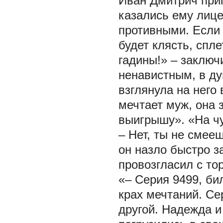
Иван Дмитрич прип
казались ему лиц
противными. Если 
будет клясть, спле
гадины!» – заключи
ненавистным, в ду
взглянула на него
мечтает муж, она 
выигрышу». «На чу
– Нет, ты не смее
он назло быстро з
провозгласил с то
«– Серия 9499, бил
крах мечтаний. Се
другой. Надежда и