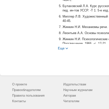
Булаховский Л.А. Курс русског
пед. ин-тов УССР. -Т 1: 5-е изд
Миллер Л.В. Художественный ко
40-45.
Жинкин Н.И. Механизмы речи. -
Леонтьев А.А. Основы психолин
Жинкин Н.И. Психологические о
Просвещение, 1966. -с. 17-21.
Еще
Панов М.В. Современный русски
Чехов А.П. Полное собрание сочи
О проекте
Издательствам
Правообладателям
Научным журналам
Правила пользования
Авторам
Контакты
Читателям