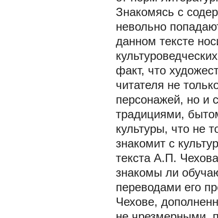
Знакомясь с соде
невольно попадают
данном тексте нос
культуроведческих
факт, что художес
читателя не тольк
персонажей, но и 
традициями, быто
культуры, что не т
знакомит с культ
текста А.П. Чехов
знакомы ли обуча
переводами его пр
Чехове, дополнен
не чрезмерными, п