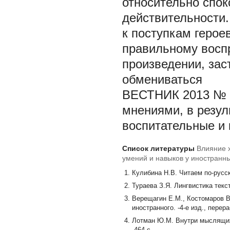
относительно спок
действительности.
к поступкам героев
правильному восп
произведении, зас
обмениваться
ВЕСТНИК 2013 № 
мнениями, в резул
воспитательные и 
Список литературы
Влияние 
умений и навыков у иностранн
языку
Кулибина Н.В. Читаем по-русски
Тураева З.Я. Лингвистика текст
Верещагин Е.М., Костомаров В.
иностранного. -4-е изд., перера
Лотман Ю.М. Внутри мыслящих 
-464 с.