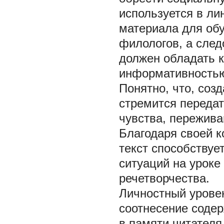
используется в лин
материала для обу
филологов, а след
должен обладать 
информативностью
Понятно, что, соз
стремится переда
чувства, пережива
Благодаря своей 
текст способствуе
ситуаций на уроке
речетворчества.
Личностный уровен
соотнесение соде
в памяти читателя