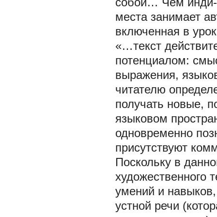
собой… Чем инди-
места занимает ав
включенная в урок 
«…текст действит
потенциалом: смыс
выражения, языков
читателю определе
получать новые, п
языковом пространс
одновременно позн
присутствуют ком
Поскольку в данн
художественного 
умений и навыков,
устной речи (кото