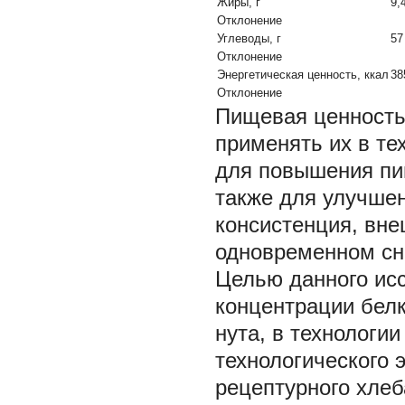
Жиры, г
9,
Отклонение
Углеводы, г
57
Отклонение
Энергетическая ценность, ккал
38
Отклонение
Пищевая ценность 
применять их в т
для повышения пищ
также для улучшен
консистенция, вне
одновременном сн
Целью данного ис
концентрации белк
нута, в технологи
технологического
рецептурного хле