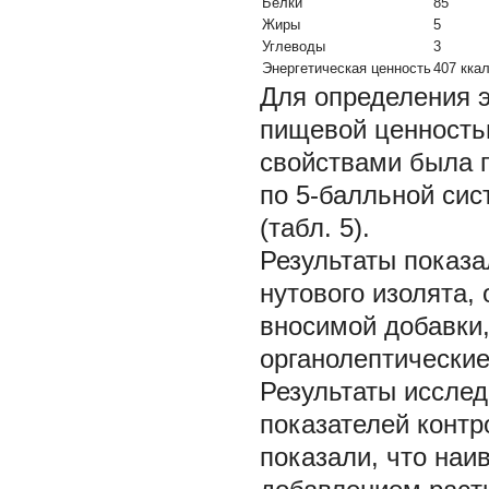
Белки
85
Жиры
5
Углеводы
3
Энергетическая ценность
407 кка
Для определения 
пищевой ценность
свойствами была 
по 5-балльной сис
(табл. 5).
Результаты показ
нутового изолята
вносимой добавки,
органолептические
Результаты иссле
показателей контр
показали, что наи