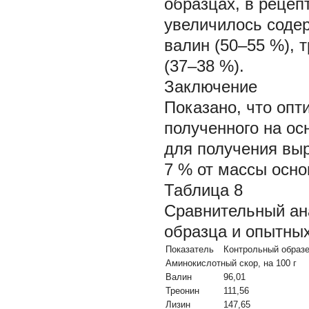
образцах, в рецеп
увеличилось содер
валин (50–55 %), 
(37–38 %).
Заключение
Показано, что опт
полученного на ос
для получения вы
7 % от массы осно
Таблица 8
Сравнительный ана
образца и опытных
Показатель
Контрольный образ
Аминокислотный скор, на 100 г
Валин
96,01
Треонин
111,56
Лизин
147,65