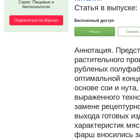
Серия: Пищевые и
Статья в выпуске:
биотехнологии
Подписаться на Журнал
Бесплатный доступ
Читать
Скачать
Предст
растительного про
рубленых полуфаб
оптимальной конце
основе сои и нута
выраженного техн
замене рецептурн
выхода готовых из
характеристик мя
фарш вносились з