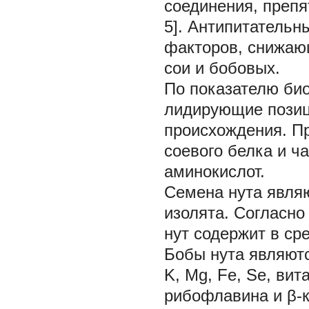
соединения, преп
5]. Антипитатель
факторов, снижаю
сои и бобовых.
По показателю био
лидирующие позиц
происхождения. Пр
соевого белка и ч
аминокислот.
Семена нута явля
изолята. Согласно
нут содержит в сре
Бобы нута являютс
K, Mg, Fe, Se, ви
рибофлавина и β-к