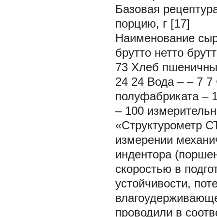
Базовая рецептура
порцию, г [17]
Наименование сыр
брутто нетто брутт
73 Хлеб пшеничный
24 24 Вода – – 7 
полуфабриката – 1
– 100 измерительн
«Структурометр СТ
измерении механич
индентора (поршен
скоростью в подго
устойчивости, пот
влагоудерживающе
проводили в соот