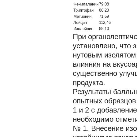
Фенилаланин
79,08
Триптофан
86,23
Метионин
71,69
Лейцин
112,46
Изолейцин
88,10
При органолептич
установлено, что
нутовым изолятом 
влияния на вкусоа
существенно улучш
продукта.
Результаты балльн
опытных образцов
1 и 2 с добавлени
необходимо отмет
№ 1. Внесение изо