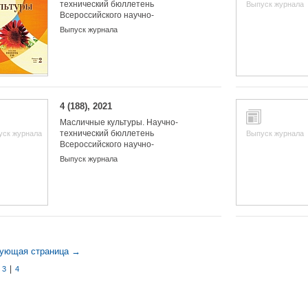
технический бюллетень
Выпуск журнала
Всероссийского научно-
исследовательского института
Выпуск журнала
масличных культур
4 (188), 2021
Масличные культуры. Научно-
технический бюллетень
уск журнала
Выпуск журнала
Всероссийского научно-
исследовательского института
Выпуск журнала
масличных культур
ующая страница →
|
|
3
4