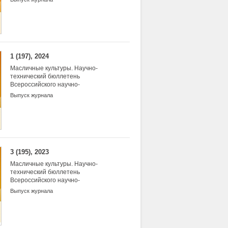
масличных культур
1 (197), 2024
Масличные культуры. Научно-
технический бюллетень
Всероссийского научно-
исследовательского института
Выпуск журнала
масличных культур
3 (195), 2023
Масличные культуры. Научно-
технический бюллетень
Всероссийского научно-
исследовательского института
Выпуск журнала
масличных культур