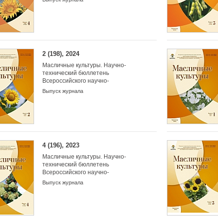
масличных культур
2 (198), 2024
Масличные культуры. Научно-
технический бюллетень
Всероссийского научно-
исследовательского института
Выпуск журнала
масличных культур
4 (196), 2023
Масличные культуры. Научно-
технический бюллетень
Всероссийского научно-
исследовательского института
Выпуск журнала
масличных культур