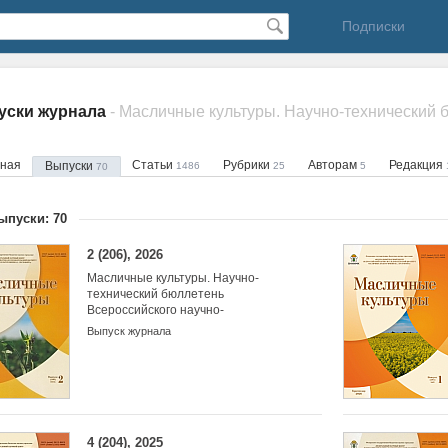
Подписки
уски журнала
вная
Статьи
Рубрики
Авторам
Редакция
Выпуски
1486
25
5
70
ыпуски: 70
2 (206), 2026
Масличные культуры. Научно-
технический бюллетень
Всероссийского научно-
исследовательского института
Выпуск журнала
масличных культур
4 (204), 2025