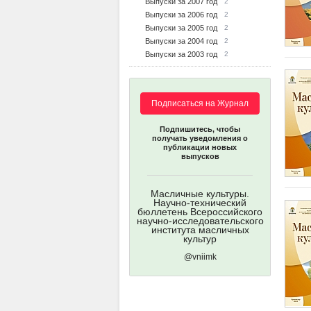
Выпуски за 2007 год
2
Выпуски за 2006 год
2
Выпуски за 2005 год
2
Выпуски за 2004 год
2
Выпуски за 2003 год
2
Подписаться на Журнал
Подпишитесь, чтобы
получать уведомления о
публикации новых
выпусков
Масличные культуры.
Научно-технический
бюллетень Всероссийского
научно-исследовательского
института масличных
культур
@vniimk