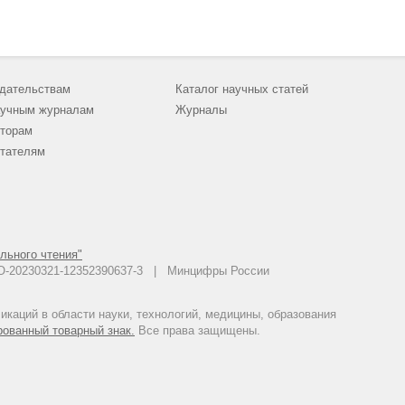
дательствам
Каталог научных статей
учным журналам
Журналы
торам
тателям
льного чтения"
 АО-20230321-12352390637-3 | Минцифры России
каций в области науки, технологий, медицины, образования
рованный товарный знак.
Все права защищены.