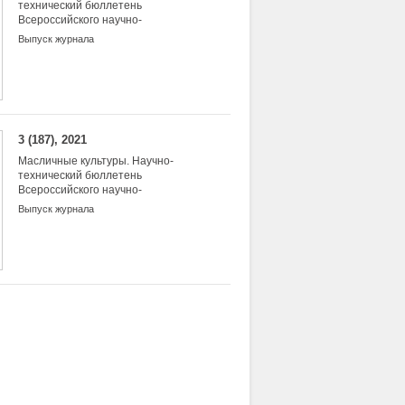
технический бюллетень
Всероссийского научно-
исследовательского института
Выпуск журнала
масличных культур
3 (187), 2021
Масличные культуры. Научно-
технический бюллетень
Всероссийского научно-
исследовательского института
Выпуск журнала
масличных культур