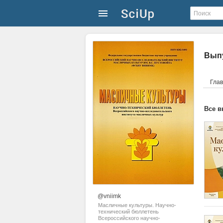
Вып
Гла
Все в
@vniimk
Масличные культуры. Научно-
технический бюллетень
Всероссийского научно-