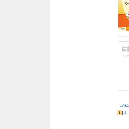
Вып
След
|
1
2