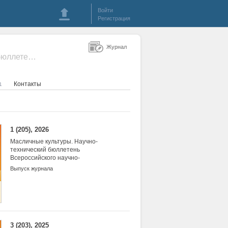
Войти
Регистрация
Журнал
- Масличные культуры. Научно-технический бюллетень Всероссийского научно-исследовательского института масличных культур
Контакты
1
1 (205), 2026
Масличные культуры. Научно-
технический бюллетень
Всероссийского научно-
исследовательского института
Выпуск журнала
масличных культур
3 (203), 2025