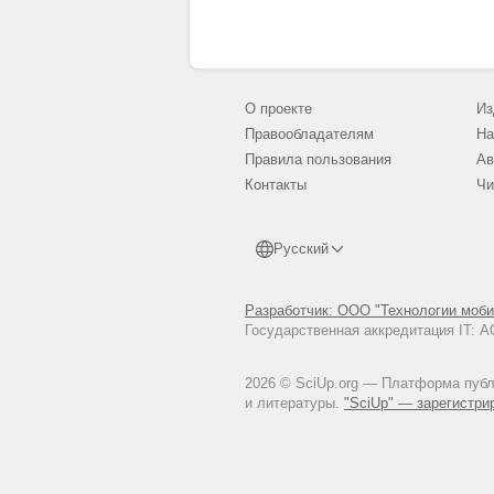
О проекте
Из
Правообладателям
На
Правила пользования
Ав
Контакты
Чи
Русский
Разработчик: ООО "Технологии моби
Государственная аккредитация IT:
2026 © SciUp.org — Платформа публи
и литературы.
"SciUp" — зарегистри