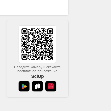
Наведите камеру и скачайте
бесплатное приложение
SciUp