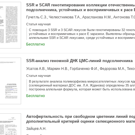
SSR и SCAR генотипирование коллекции отечественн
подсолнечника, устойчивых и восприимчивых к расе Е
Гучетль С.З., Челюстникова Т.А., Арасланова Н.М., Антонова Т.
Статья научная
С помощью 3 SSR и 3 SCAR локусов были генотипированы 32 гено
устойчивых и восприимчивых к расе Е заразихи. Выявлены образц
аллельными SSR и SCAR локусами, среди устойчивых и восприимчи
позволит маркировать ген Or5 в материале отечественной селекци
Бесплатно
молекулярной системы проявил себя как невысокий. Среднее число 
Значения эффективного числа аллелей варьировали от 1,50 у локус
значением 1,70. Значения PIC находились в диапазоне от 0,17 у ло
значение индекса полиморфного информационного содержания для и
SSR-анализ геномной ДНК ЦМС-линий подсолнечника
Уникальность коллекции составила 59 %.
Статья научная
В результате анализа полиморфизма микросателлитных локусов яд
(селекционный материал ДОС им. Л.А. Жданова) определены 35 алл
построена аллельная формула, которая может быть использована в
паспорта. По результатам микросателлитного анализа построена
Бесплатно
генетическое сходство между изученными линиями.
Автофертильность при свободном цветении линий по
дополнительный критерий оценки селекционного мат
Зайцев А.Н.