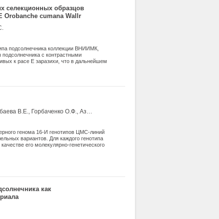
ых селекционных образцов
 Orobanche cumana Wallr
С.
типа подсолнечника коллекции ВНИИМК,
ы подсолнечника с контрастными
вых к расе Е заразихи, что в дальнейшем
и. Дискриминационный потенциал данной
аллелей на локус составило 2,3.
а RTS40 до 2,43 у RTS28, со средним
куса RTS40 до 0,59 у RTS28. Среднее
зученной группы генотипов 0,39.
Усатов А.В., Маркин Н.В., Горбаченко Ф.И., Федорова М.А., Тихобаева В.Е., Горбаченко О.Ф., Азарин К.В.
ерного генома 16-И генотипов ЦМС-линий
ельных вариантов. Для каждого генотипа
 качестве его молекулярно-генетического
 UPGMA-дендрограмма, отражающая
дсолнечника как
ериала