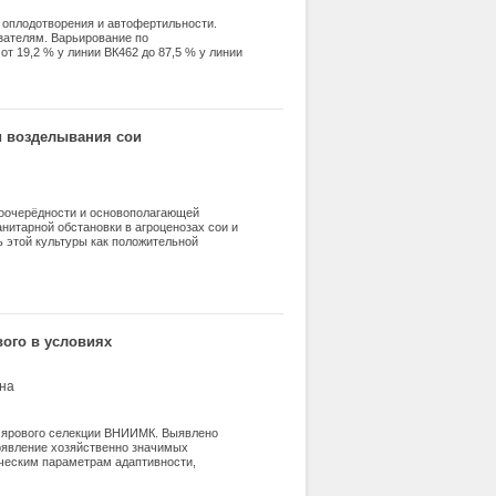
 оплодотворения и автофертильности.
ателям. Варьирование по
т 19,2 % у линии ВК462 до 87,5 % у линии
щие в себе повышенную избирательность
, ВК-810, ВК-789, ВК-585, ВК-551 и
 к показателю автофертильность позволяет
а по их селекционной ценности и должен
и возделывания сои
воочерёдности и основополагающей
нитарной обстановки в агроценозах сои и
ь этой культуры как положительной
е зерно пропашные севообороты.
ой обработки почвы в подавлении
рактеризована сущность и эффективность
ьных агроприемов по 5-балльной шкале их
ческих групп вредных организмов. На
казана возможность перехода на
ого в условиях
я сои.
на
а ярового селекции ВНИИМК. Выявлено
роявление хозяйственно значимых
ическим параметрам адаптивности,
 зоны Краснодарского края и выделение
 урожайность в разные годы.