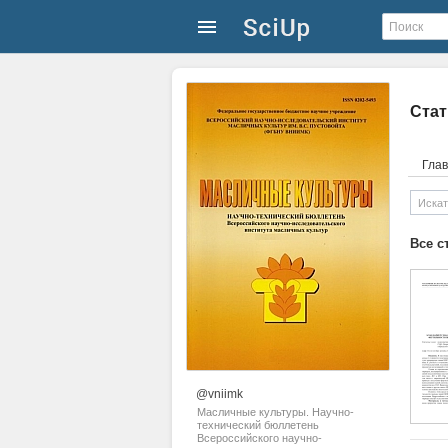
Стат
Гла
Все с
@vniimk
Масличные культуры. Научно-
технический бюллетень
Всероссийского научно-