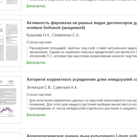
(Черновцы). Выявлены генотипы с высо-ким адаптивным потенциал
который зависел от подбора родительских форм. Активность поли
Бесплатно
ценности по конкретным признакам (сумма рангов 5-41). Это селек
генотипов достоверно превышала показатели линии-стандарта восп
бомба, Надія и Отрада; из США Holberg) и венгерская местная фор
возможность прогнозирования устойчивости к заразихе по этим пок
Активность феромона на разных видах диспенсеров д
огнёвки бобовой (акациевой)
Бушнева Н.А., Семеренко С.А.
Статья научная
Расширение площадей, занятых под соей, ставит актуальную зада
организмов. Одним из наиболее опасных вредителей сои является ог
zinckenella Tr.), которая при массовом размножении наносит ощути
Использование феромонных ловушек является надежным и соврем
Бесплатно
производителя решением, позволяющим держать под контролем мом
численность. Для установления оптимальных сроков и необходимо
против гусениц огнёвки бобовой (акациевой) на сое необходимо опр
его интенсивность. С этой целью в 2017-2018 гг. на сортах сои Ча
Алгоритм корректного усреднения длин междоузлий с
активности феромонов для огнёвки бобовой (акациевой) на различ
АО «Щёлково Агрохим». Учеты, проведённые в 2017 г., показали см
Зеленцов С.В., Савельев А.А.
всех поколений относительно многолетних данных, чему способст
погодные условия...
Статья научная
Для получения корректных данных по ярусной изменчивости сои р
полинома. Для этого для каждого растения выборки вычисляется к
произведение от числа междоузлий отдельного растения и среднег
модифицированного полинома позволяет корректно рассчитать сре
Бесплатно
пределах выборки, сохранив особенности формы частных кривых.
Аллелопатическая оценка льна культурного Linum usit