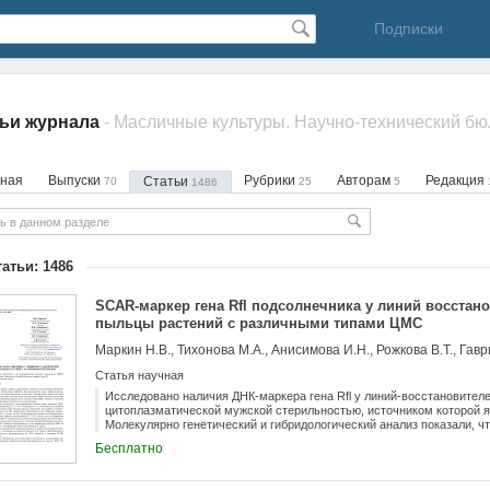
Подписки
ьи журнала
вная
Выпуски
Рубрики
Авторам
Редакция
Статьи
70
25
5
1486
татьи: 1486
SCAR-маркер гена Rfl подсолнечника у линий восстан
пыльцы растений с различными типами ЦМС
Маркин Н.В., Тихонова М.А., Анисимова И.Н., Рожкова В.Т., Гавр
Статья научная
Исследовано наличия ДНК-маркера гена Rfl у линий-восстановител
цитоплазматической мужской стерильностью, источником которой явил
Молекулярно генетический и гибридологический анализ показали, чт
определить восстановители фертильности пыльцы мужско-стериль
Бесплатно
цитоплазматической основе H. petiolaris. Однако наличие этого мар
приводит к восстановлению фертильности пыльцы ЦМС на основе H. 