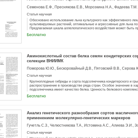
Семенова Е.Ф., Преснякова Е.В., Морозкина Н.А., Фадеева Т.М.
Статья научная
Обосновано использование льна культурного как эффективного ле
культивируемых растений, оптимальные и агрессивные для льна по
Предлагаемая шкала аллелопатического воздействия может быть пр
назначения, в том числе и лекарственных.
Бесплатно
Аминокислотный состав белка семян кондитерских со
селекции ВНИИМК
Статья научная
Крупноплодные гибриды и сорта подсолнечника кондитерского и гр
распространение в производстве ряда стран. Особое значение в х
подсолнечника имеет качество белка. Ценность белкового комплек
составом. Исследованы семена трех крупноплодных сортов подсол
Бесплатно
использования: Белочка, Джинн, Лакомка, выращенные на централ
2017-2019 гг. Аминокислотный состав белка семян определялся н
с градиентным элюированием и постколоночной дериватизацией ни
самым высоким содержанием абсолютно сухого белка - 21,24 г/100 г
Анализ генетического разнообразия сортов масличног
составило 19,43 ± 0,91 г/100 г абсолютно сухого вещества (АСВ), 
применением молекулярно-генетических маркеров
белка у сорта Джинн составило 19,43 ± 0,11 г/100 г АСВ, коэффицие
большей степени изменчиво содержание белка, а для сорта Джинн -
Гучетль С.З., Челюстникова Т.А., Истомина А.С., Алиева Э.И., 
средние значения масличности и содержания белка этих сортов за
Сорт Лакомка за два года выращивания показал стабильные биохим
Статья научная
17,53 ± 0,15 г/100 г АСВ. Между масличностью и содержанием белк
сильная обратная корреляционная связь, которая составила r = -0,7