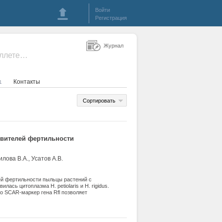
Войти
Регистрация
Журнал
- Масличные культуры. Научно-технический бюллетень Всероссийского научно-исследовательского института масличных культур
Контакты
1
Сортировать
овителей фертильности
илова В.А., Усатов А.В.
ей фертильности пыльцы растений с
ась цитоплазма H. petiolaris и H. rigidus.
о SCAR-маркер гена Rfl позволяет
ных линий, полученных на
кера в генотипе восстановителя не всегда
rigidus.