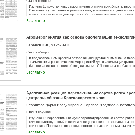
Статья обзорная
Изучено 13 константных самоопыленных линий по избирательности
Отмечены существенные различия между линиями по данным показ
избирательности оплодотворения собственной пыльцой составляло о
ВК734. Наиболее ценными для селекции являются формы, сочетаю
Бесплатно
оплодотворения с автофертильностью. К ним относятся линии ВК-174
ВК-653. Показатель избирательность оплодотворения в дополнение
более четко идентифицировать самоопыленные линии подсолнечник
найти применение в практике селекционной работы.
Агромероприятия как основа биологизации технологи
Баранов В.Ф., Махонин В.Л.
Статья обзорная
В представленном кратком обзоре акцентируется внимание на пер
значимости агротехнических мероприятий для стабилизации фитоса
биологизации технологии её возделывания. Обоснована особая рол
средооб разующей в агрофитоценозах и облагораживающей полевы
Бесплатно
Отражена роль основной, допосевной и послепосевной механическ
сорняков, вредных насекомых и патогенных микроорганизмов; оха
безгербицидной технологии возделывания сои; оценена роль отдел
значимости для подавления определенных экологических и биологи
основе целенаправленного научно обоснованного агрокомплекса по
Адаптивная реакция перспективных сортов рапса яров
беспестицидную экологически безопасную технологию возделывани
центральной зоны Краснодарского края
Старикова Дарья Владимировна, Горлова Людмила Анатольев
Статья научная
Изучено 18 перспективных и уже зарегистрированных сортов рапс
влияния метеоусловий в период конец цветения - созревание на п
признаков. Проведено сравнение сортов по рассчитанным статист
экологической пластичности, стабильности в условиях центральной
Бесплатно
перспективных линейных сортов, наиболее стабильно проявляющих