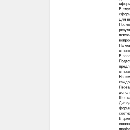
сформ
В слу
сформ
Для в
После
резул
психо
вопро
На ле
отнош
В зав
Подго
предл
отнош
На се
каждо
Перва
допол
Шеста
Диску
форми
соотн
В цел
спосо
профе