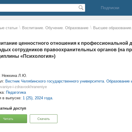
Подписки
\
\
ые статьи
Воспитание. Обучение. Образование
Высшее образование.
итание ценностного отношения к профессиональной 
дых сотрудников правоохранительных органов (на п
иплины «Психология»)
: Нежкина Л.Ю.
ал:
Вестник Челябинского государственного университета. Образование 
vaniye-i-zdravookhraneniye
ка:
Педагогика
я в выпуске:
1 (25), 2024 года.
атный доступ
Читать
Скачать