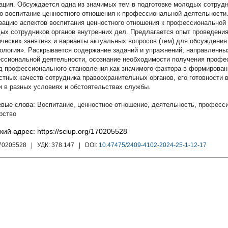
Обсуждается одна из значимых тем в подготовке молодых сотрудн
о воспитание ценностного отношения к профессиональной деятельности
зацию аспектов воспитания ценностного отношения к профессиональной 
ых сотрудников органов внутренних дел. Предлагается опыт проведени
ических занятиях и варианты актуальных вопросов (тем) для обсуждения
ология». Раскрывается содержание заданий и упражнений, направленных
ссиональной деятельности, осознание необходимости получения профес
д профессионального становления как значимого фактора в формировани
стных качеств сотрудника правоохранительных органов, его готовност
и в разных условиях и обстоятельствах службы.
Воспитание
,
ценностное отношение
,
деятельность
,
професс
рство
кий адрес: https://sciup.org/170205528
170205528
| УДК:
378.147
| DOI:
10.47475/2409-4102-2024-25-1-12-17