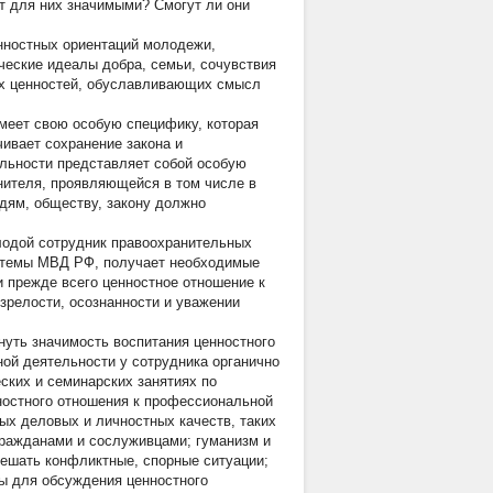
т для них значимыми? Смогут ли они
нностных ориентаций молодежи,
ческие идеалы добра, семьи, сочувствия
их ценностей, обуславливающих смысл
меет свою особую специфику, которая
ивает сохранение закона и
ельности представляет собой особую
нителя, проявляющейся в том числе в
дям, обществу, закону должно
одой сотрудник правоохранительных
истемы МВД РФ, получает необходимые
и прежде всего ценностное отношение к
зрелости, осознанности и уважении
нуть значимость воспитания ценностного
ой деятельности у сотрудника органично
ских и семинарских занятиях по
остного отношения к профессиональной
ых деловых и личностных качеств, таких
гражданами и сослуживцами; гуманизм и
решать конфликтные, спорные ситуации;
ы для обсуждения ценностного