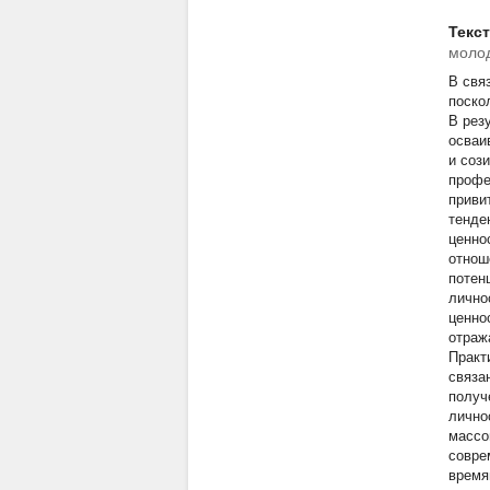
Текс
молод
В свя
поско
В рез
осваи
и соз
профе
приви
тенде
ценно
отнош
потен
лично
ценно
отраж
Практ
связа
получ
лично
массо
совре
время