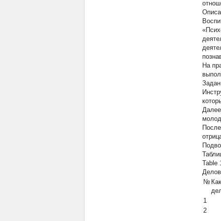
отнош
Описа
Воспи
«Псих
деяте
деяте
позна
На пр
выпол
Задан
Инстр
котор
Далее
молод
После
отриц
Подво
Табли
Table 
Делов
№
Ка
де
1
2
...