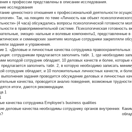
ения к профессии представлены в описании исследования.
ние исследования
тание ценностного отношения к профессиональной деятельности осущес
ология». Так, на лекциях по теме «Личность как объект психологическог
льности» (4 часа) обсуждались вопросы психологической готовности мо
льности в правоприменительной системе. Психологическая готовность в
вательные, эмоцио- нальные и волевые компоненты1, представленные в
актических и семинарских занятиях молодые сотрудники закрепляли об
няли задания и упражнения.
ие 1. «Деловые и личностные качества сотрудника правоохранительных 
укция: сотрудникам предлагается заполнить табл. 1, где необходимо зап
ыми молодой сотрудник обладает, 10 деловых качеств и более, которые 
 предлагается заполнить табл. 2, в которую необходимо записать миним
ой сотрудник обладает, и 10 положительных личностных качеств, и боле
 выполнения задания проводится обсуждение деловых и личностных ка
ательные качества, проводится анализ поведения, возможные трудности
дятся итоги, даются рекомендации.
ца 1
1
ые качества сотрудника Employee’s business qualities
кие деловые качества необходимы сотруднику органов внутренних
Каки
л?
обла