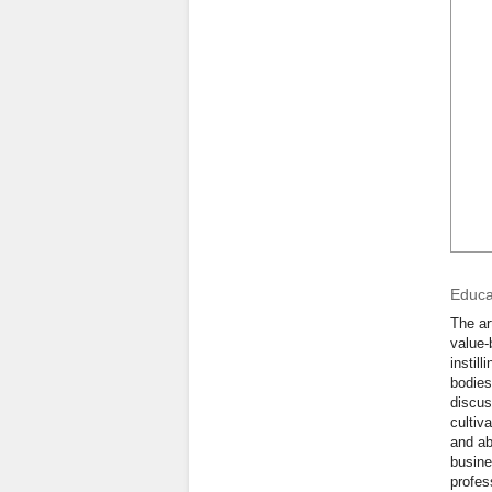
Educat
The ar
value-
instil
bodies
discus
cultiv
and ab
busine
profes