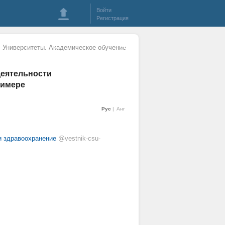
Войти
Регистрация
 Университеты. Академическое обучение
деятельности
римере
Рус
Анг
и здравоохранение
@vestnik-csu-