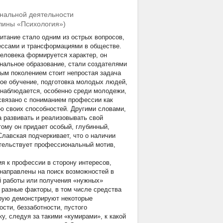
нальной деятельности
лины «Психология»)
итание стало одним из острых вопросов,
ессами и трансформациями в обществе.
 человека формируется характер, он
нальное образование, стали создателями
ым поколением стоит непростая задача
ое обучение, подготовка молодых людей,
 наблюдается, особенно среди молодежи,
связано с пониманием профессии как
ию своих способностей. Другими словами,
а развивать и реализовывать свой
тому он придает особый, глубинный,
Славская подчеркивает, что о наличии
тельствует профессиональный мотив,
я к профессии в сторону интересов,
направлены на поиск возможностей в
й работы или получения «нужных»
 разные факторы, в том числе средства
орую демонстрируют некоторые
сти, беззаботности, пустого
у, следуя за такими «кумирами», к какой