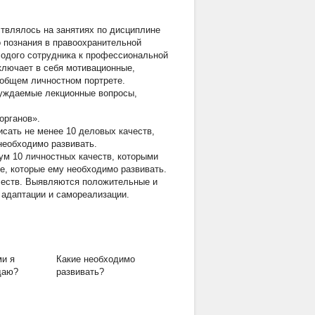
твлялось на занятиях по дисциплине
о познания в правоохранительной
лодого сотрудника к профессиональной
ключает в себя мотивационные,
 общем личностном портрете.
суждаемые лекционные вопросы,
органов».
исать не менее 10 деловых качеств,
необходимо развивать.
ум 10 личностных качеств, которыми
е, которые ему необходимо развивать.
честв. Выявляются положительные и
 адаптации и самореализации.
ми я
Какие необходимо
даю?
развивать?