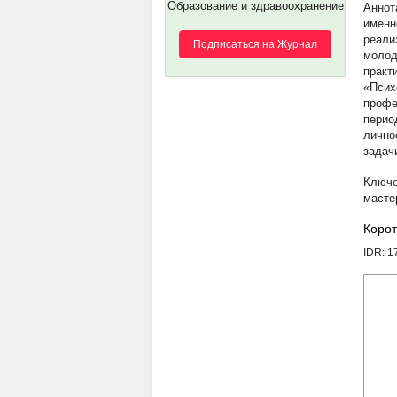
Образование и здравоохранение
именн
реали
Подписаться на Журнал
молод
практ
«Псих
профе
перио
лично
задач
масте
Корот
IDR: 