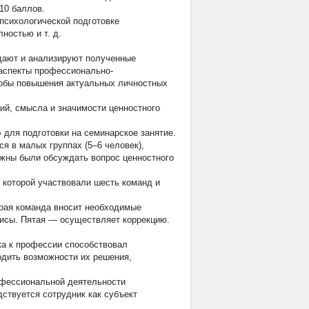
10 баллов.
-психологической подготовке
ностью и т. д.
дают и анализируют полученные
 аспекты профессионально-
собы повышения актуальных личностных
ий, смысла и значимости ценностного
для подготовки на семинарское занятие.
 в малых группах (5–6 человек),
жны были обсуждать вопрос ценностного
 которой участвовали шесть команд и
орая команда вносит необходимые
исы. Пятая — осуществляет коррекцию.
ка к профессии способствовал
дить возможности их решения,
офессиональной деятельности
ствуется сотрудник как субъект