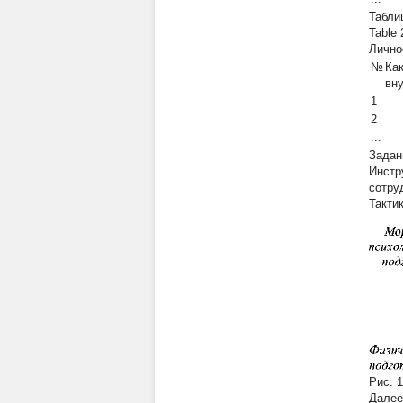
Табли
Table 
Лично
№
Ка
вн
1
2
...
Задан
Инстр
сотруд
Такти
Рис. 1
Далее