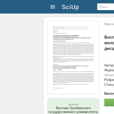
Научн
Восп
моло
дисц
Автор
Журн
obrazo
Рубри
Стать
Беспл
ЖУРНАЛ
Вестник Челябинского
государственного университета.