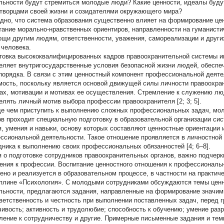
льности будут стремиться молодые люди? Какие ценности, идеалы буду
 творцами своей жизни и созидателями окружающего мира?
дно, что система образования существенно влияет на формирование це
тание морально-нравственных ориентиров, направленности на гуманисти
ощи другим людям, ответственности, уважения, самореализации и друг
 человека.
товка высококвалифицированных кадров правоохранительной системы и
еляет внутригосударственные условия безопасной жизни людей, обеспеч
порядка. В связи с этим ценностный компонент профессиональной деят
мость, поскольку является основой движущей силы личности правоохра
ах, мотивации и мотивах ее осуществления. Стремление к служению лю
елять личный мотив выбора профессии правоохранителя [2; 3; 5].
е чем приступить к выполнению сложных профессиональных задач, мол
ов проходит специальную подготовку в образовательной организации с
я, умения и навыки, основу которых составляют ценностные ориентации 
ссиональной деятельности. Такое отношение проявляется в личностной 
дника к выполнению своих профессиональных обязанностей [4; 6–8].
я о подготовке сотрудников правоохранительных органов, важно подчерк
ения к профессии. Воспитание ценностного отношения к профессиональн
ено и реализуется в образовательном процессе, в частности на практиче
плине «Психология». С молодыми сотрудниками обсуждаются темы ценн
льности, предлагаются задания, направленные на формирование значим
тветственность и честность при выполнении поставленных задач, перед 
чивость; активность и трудолюбие; способность к обучению; умение раз
ление к сотрудничеству и другие. Примерные письменные задания и тем