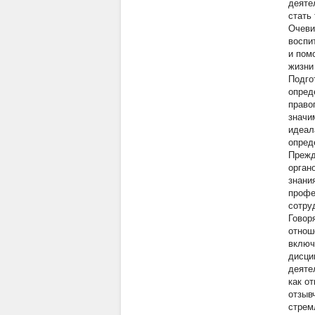
деяте
стать
Очеви
воспи
и пом
жизни
Подго
опред
право
значи
идеал
опред
Прежд
орган
знани
профе
сотру
Говор
отнош
включ
дисци
деяте
как о
отзыв
стрем