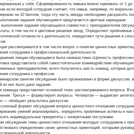
ированным у себя. Сформированность навыка можно оценивать от 1 до 
чае если молодой сотрудник считает, что навык, например, по морально
ирован на 10 баллов, тогда эту часть звезды необходимо раскрасить пол
ыполнения задания обучающимся предлагаются цветные карандаши.
 выполнения задания обучающиеся совместно с преподавателем обсуж
ьтаты, в том числе и цветовые решения звезд. Определяют проблемные
логической готовности к деятельности, определяют пути решения и спо
сов.
кции рассматривался в том числе вопрос о понятии ценностных ориентац
ения сотрудника к профессиональной деятельности.
ершение лекции обучающимся была названа тема «Ценность профессии» 
товка представляла собой самостоятельное взаимодействие обучающихся
оженных преподавателем; всего получилось шесть команд, которые дол
ения сотрудника к профессии.
минарском занятии обсуждение было организовано в форме дискуссии, в
й из них было дано задание.
я команда представляет основной тезис рассматриваемого вопроса. Вт
нения. Третья — формулирует вопросы. Четвертая — выдвигает антитез
я — обобщает результаты дискуссии.
ссионный формат обсуждения вопроса ценностного отношения сотрудни
рованию умений анализировать, определять проблемные аспекты и нахо
осить индивидуальные приоритеты с конкретными поступками.
ом обсуждение темы ценностного отношения молодых сотрудников к пр
бствовало определению своих ценностных ориентаций, которыми руковод
ссиональной деятельности.