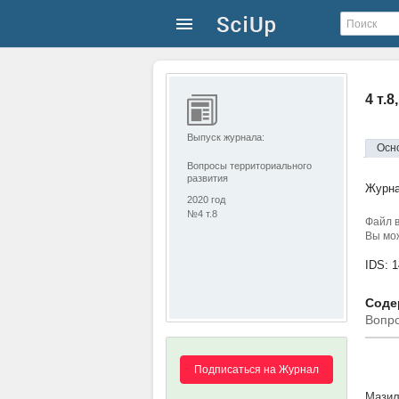
4 т.
Выпуск журнала:
Осн
Вопросы территориального
развития
Журн
2020 год
№4 т.8
Файл в
Вы мож
IDS: 
Содер
Вопро
Подписаться на Журнал
Мазил