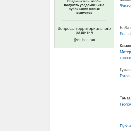
Подпишитесь, чтобы
получать уведомления о
Факто
публикации новых
выпусков
Бабич
Вопросы территориального
развития
Роль 
@vtr-isert-ran
Камин
Матер
корон
Гужав
Готов
Тамаз
Геопо
Публи