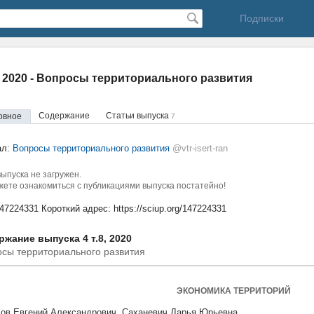
Подписки
8, 2020 - Вопросы территориального развития
Содержание
Статьи выпуска
овное
7
ал:
Вопросы территориального развития
@vtr-isert-ran
ыпуска не загружен.
ете ознакомиться с публикациями выпуска постатейно!
147224331
Короткий адрес:
https://sciup.org/147224331
жание выпуска 4 т.8, 2020
сы территориального развития
ЭКОНОМИКА ТЕРРИТОРИЙ
ов Евгений Александрович, Саханевич Дарья Юрьевна