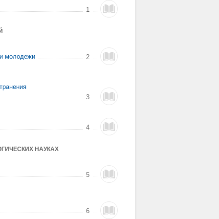
1
Й
 и молодежи
2
транения
3
4
ГИЧЕСКИХ НАУКАХ
5
6