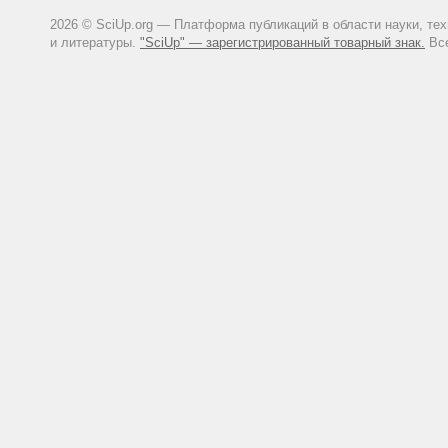
2026 © SciUp.org — Платформа публикаций в области науки, те
и литературы.
"SciUp" — зарегистрированный товарный знак.
Все