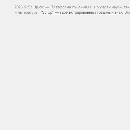
2026 © SciUp.org — Платформа публикаций в области науки, те
и литературы.
"SciUp" — зарегистрированный товарный знак.
Все