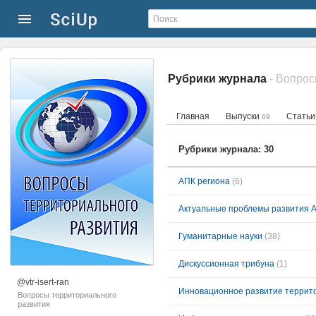
Рубрики журнала
- Вопрос
Главная
Выпуски
Стать
69
Рубрики журнала: 30
АПК региона
(6)
Актуальные проблемы развития 
Гуманитарные науки
(38)
Дискуссионная трибуна
(1)
@vtr-isert-ran
Инновационное развитие террит
Вопросы территориального
развития