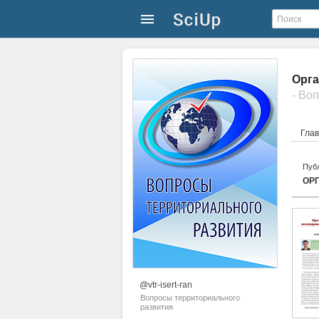
Орга
- Во
Гла
Публ
ОР
@vtr-isert-ran
Вопросы территориального
развития