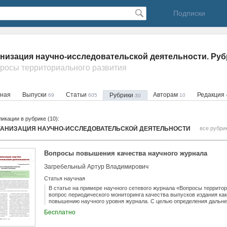
Подписки
низация научно-исследовательской деятельности. Руб
просы территориального развития
вная
Выпуски
Статьи
Авторам
Редакция
Рубрики
69
605
10
30
икации в рубрике (10):
ГАНИЗАЦИЯ НАУЧНО-ИССЛЕДОВАТЕЛЬСКОЙ ДЕЯТЕЛЬНОСТИ
все рубри
Вопросы повышения качества научного журнала
Загребельный Артур Владимирович
Статья научная
В статье на примере научного сетевого журнала «Вопросы террито
вопрос периодического мониторинга качества выпусков издания как
повышению научного уровня журнала. С целью определения дальн
выводу издания на более высокий уровень проведен анализ выпус
Бесплатно
развития» за февраль - июль 2013 - 2014 гг. В статье представлена
указанные периоды, подготовлены предложения по дальнейшему по