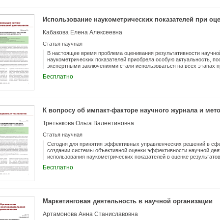
Использование наукометрических показателей при оц
Кабакова Елена Алексеевна
Статья научная
В настоящее время проблема оценивания результативности научно
наукометрических показателей приобрела особую актуальность, по
экспертными заключениями стали использоваться на всех этапах п
рассмотрены дискуссионные вопросы, появившиеся в последние го
Бесплатно
применения различных наукометрических показателей для оценки н
основных наукометрических показателей, учитывающих количество 
как по отдельности, так и совместно. Предпринята попытка дать с
показателей учреждений, входящих в состав Секции экономики От
данным Российского индекса научного цитирования. На основе ан
К вопросу об импакт-факторе научного журнала и мет
наукометрических показателей. Обоснована необходимость примен
эффективности научной деятельности.
Третьякова Ольга Валентиновна
Статья научная
Сегодня для принятия эффективных управленческих решений в сфе
создании системы объективной оценки эффективности научной дея
использования наукометрических показателей в оценке результато
в частности, затрагивается вопрос применения импакт-фактора как
Бесплатно
ранжирования научных журналов. Представлен обзор существующ
и проанализированы возможности Российского индекса научного ци
научных журналов на примере изданий по экономике. Результаты п
том, что в РИНЦ накоплен определенный ресурс, который примени
Импакт-фактор, который может быть выбран за основу ранжировани
Маркетинговая деятельность в научной организации
других показателей, влияющих на цитируемость. Также важно иметь
журналов, основанное на наукометрических показателях, должно о
Артамонова Анна Станиславовна
оценкой.