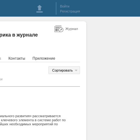
Войти
Регистрация
Журнал
рика в журнале
Контакты
Приложение
4
Сортировать
ки
риального развития» рассматривается
 ключевого элемента в системе работ по
ейших необходимых мероприятий по
ков журнала «Вопросы территориального
 динамика показателей развития журнала за
вышению научного уровня издания.