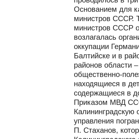
Основанием для к
министров СССР. Т
министров СССР о
возлагалась орган
оккупации Германи
Балтийске и в рай
районов области –
общественно-полез
находящиеся в дет
содержащиеся в до
Приказом МВД СССР
Калининградскую 
управления погра
П. Стаханов, кото