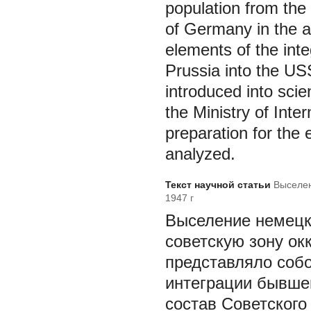
population from the
of Germany in the a
elements of the int
Prussia into the U
introduced into scie
the Ministry of Inte
preparation for the e
analyzed.
Текст научной статьи
Выселен
1947 г
Выселение немецко
советскую зону ок
представляло соб
интеграции бывше
состав Советского