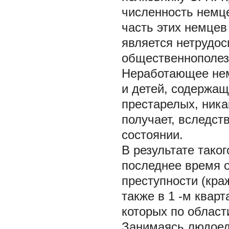
численность немце
часть этих немцев
является нетрудос
общественнополе
Неработающее нем
и детей, содержащ
престарелых, ника
получает, вследст
состоянии.
В результате тако
последнее время 
преступности (кра
также в 1 -м квар
которых по област
Занимаясь людоед