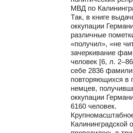
МВД по Калинингра
Так, в книге выда
оккупации Германи
различные пометки
«получил», «не чи
зачеркивание фами
человек [6, л. 2–8
себе 2836 фамилий
повторяющихся в п
немцев, получивши
оккупации Германи
6160 человек.
Крупномасштабное
Калининградской о
проводилось в три 