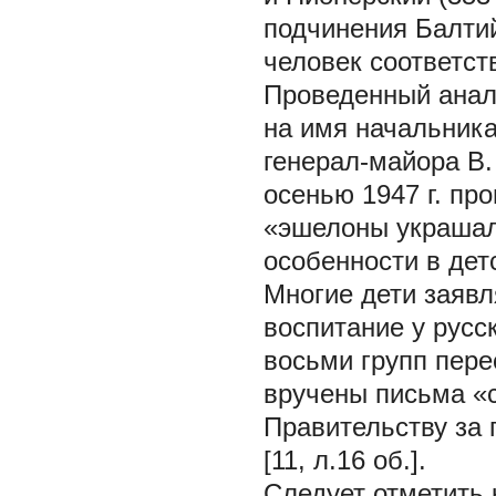
подчинения Балтий
человек соответст
Проведенный анал
на имя начальник
генерал-майора В.
осенью 1947 г. пр
«эшелоны украшали
особенности в дет
Многие дети заявл
воспитание у русск
восьми групп пер
вручены письма «
Правительству за 
[11, л.16 об.].
Следует отметить 