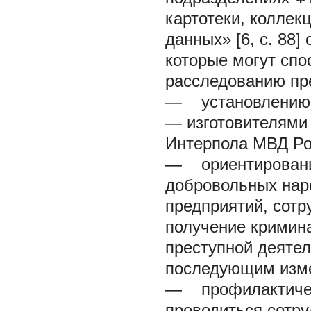
картотеки, коллек
данных» [6, с. 88]
которые могут сп
расследованию пр
— установлению к
— изготовителями
Интерпола МВД Ро
— ориентированию
добровольных нар
предприятий, сотр
получение кримин
преступной деяте
последующим изме
— профилактическ
проводиться сотру