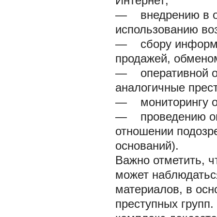
Интернет;
— внедрению в ор
использованию во
— сбору информац
продажей, обмено
— оперативной от
аналогичные прес
— мониторингу об
— проведению опе
отношении подозр
оснований).
Важно отметить, ч
может наблюдатьс
материалов, в ос
преступных групп.