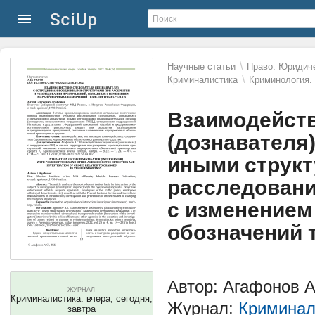
\
Научные статьи
Право. Юридиче
\
Криминалистика
Криминология.
Взаимодейств
(дознавателя
иными структ
расследовани
с изменением
обозначений 
Автор: Агафонов 
ЖУРНАЛ
Криминалистика: вчера, сегодня,
Журнал:
Криминали
завтра