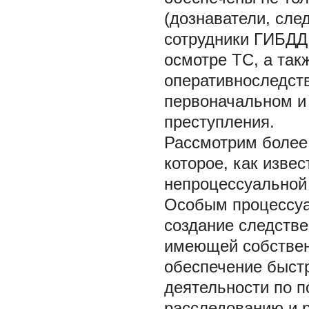
(дознаватели, сле
сотрудники ГИБДД
осмотре ТС, а та
оперативноследст
первоначальном и
преступления.
Рассмотрим более
которое, как изве
непроцессуальной 
Особым процессуа
создание следстве
имеющей собствен
обеспечение быстр
деятельности по п
расследованию и р