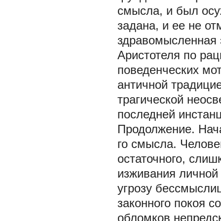
смысла, и был ос
задана, и ее не о
здравомысленная э
Аристотеля по рац
поведенческих мо
античной традицие
трагической неосв
последней инстанц
Продолжение. Нача
го смысла. Челове
остаточного, слиш
изживания личной 
угрозу бессмыслиц
законного покоя с
обломков непредс