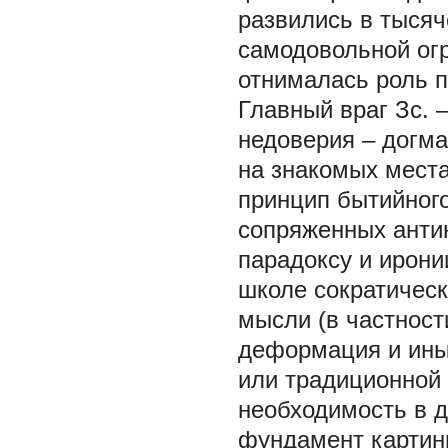
развились в тыся
самодовольной огр
отнималась роль п
Главный враг Зс. 
недоверия – догма
на знакомых мест
принцип бытийного
сопряженных антин
парадоксу и ирони
школе сократическ
мысли (в частност
деформация и ины
или традиционной
необходимость в д
фундамент картин