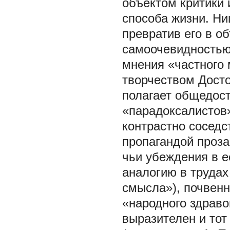
объектом критики 
способа жизни. Ни
превратив его в о
самоочевидностью 
мнения «частного 
творчеством Досто
полагает общедос
«парадоксалистов»
контрастно соседс
пропагандой проза
чьи убеждения в е
аналогию в трудах
смысла»), почвен
«народного здраво
выразителен и тот 