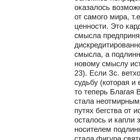
оказалось возмож
от самого мира, т
ценности. Это ка
смысла предприня
дискредитированн
смысла, а подлинн
новому смыслу ист
23). Если Зс. вет
судьбу (которая и 
то теперь Благая 
стала неотмирным
путях бегства от 
осталось и капли 
носителем подлинн
стала фигура свято