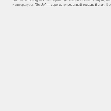
2026 © SciUp.org — Платформа публикаций в области науки, те
и литературы.
"SciUp" — зарегистрированный товарный знак.
Все