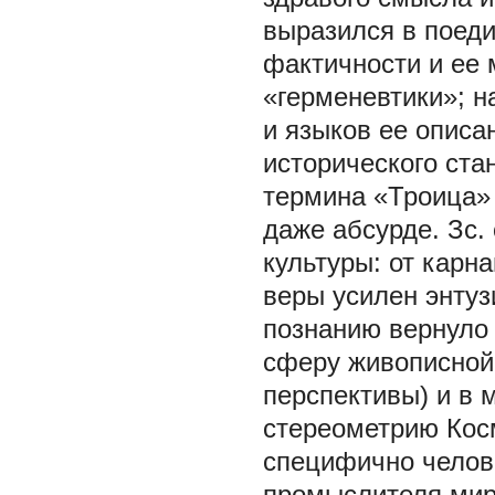
выразился в поеди
фактичности и ее 
«герменевтики»; н
и языков ее описа
исторического ста
термина «Троица» Т
даже абсурде. Зс.
культуры: от карн
веры усилен энту
познанию вернуло 
сферу живописной 
перспективы) и в
стереометрию Косм
специфично челове
промыслителя мир