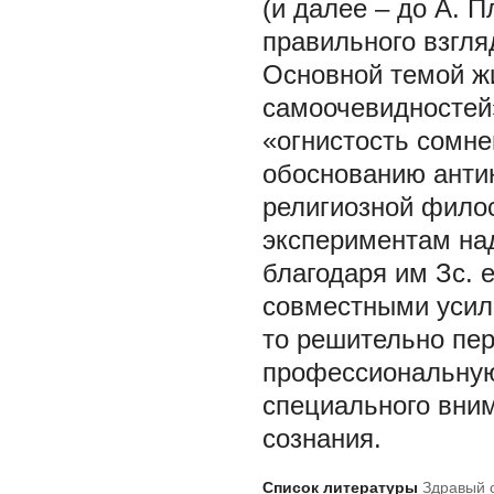
(и далее – до А. 
правильного взгляд
Основной темой жи
самоочевидностей
«огнистость сомне
обоснованию анти
религиозной фило
экспериментам на
благодаря им Зс. 
совместными усил
то решительно пе
профессиональную
специального вни
сознания.
Список литературы
Здравый с