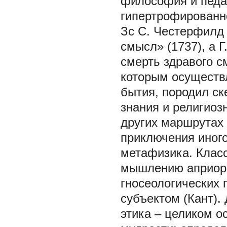
философия и педа
гипертрофированн
Зс С. Честерфилд
смысл» (1737), а 
смерть здравого с
которым осуществ
бытия, породил ск
знания и религиоз
других маршрутах
приключения иного
метафизика. Клас
мышлению априорн
гносеологических
субъектом (Кант).
этика – целиком о