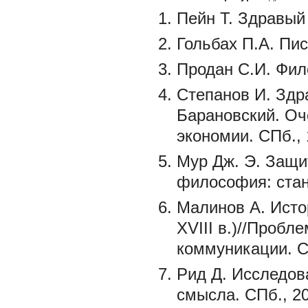
Пейн Т. Здравый 
Гольбах П.А. Пис
Продан С.И. Фил
Степанов И. Здр
Барановский. Оч
экономии. СПб., 
Мур Дж. Э. Защи
философия: стан
Малинов А. Исто
XVIII в.)//Проб
коммуникации. С
Рид Д. Исследов
смысла. СПб., 2