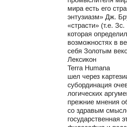
мира есть его стр
энтузиазм» Дж. Бр
«страсти» (т.е. Зс
которая определи
возможностях в ве
себя Золотым веко
Лексикон
Terra Humana
шел через картези
субординация оче
логических аргуме
прежние мнения об
со здравым смысло
государственная э