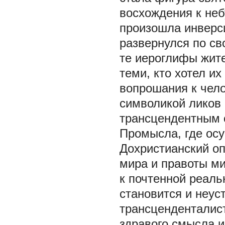
восхождения к небу
произошла инверси
развернулся по св
те иероглифы жите
теми, кто хотел и
вопрошания к чело
символикой ликов 
трансцендентным 
Промысла, где осу
Дохристианский оп
мира и правоты ми
к почтенной реаль
становится и неус
трансценденталист
здравого смысла 