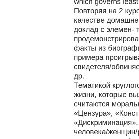
which governs least
Повторяя на 2 кур
качестве домашне
доклад с элемен- 
продемонстрирова
факты из биографи
примера проигрыв
свидетеля/обвиняе
др.
Тематикой круглог
жизни, которые вы
считаются мораль
«Цензура», «Конст
«Дискриминация»,
человека/женщин/