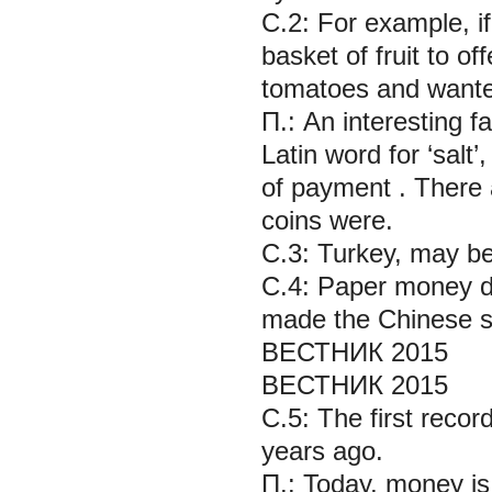
С.2:
For example, 
basket of fruit to 
tomatoes and wanted
П.:
An interesting f
Latin word for ‘sal
of payment
. There 
coins
were.
С.3:
Turkey, may be,
С.4:
Paper money 
made the Chinese s
ВЕСТНИК 2015
ВЕСТНИК 2015
С.5:
The first reco
years ago.
П.:
Today, money
i