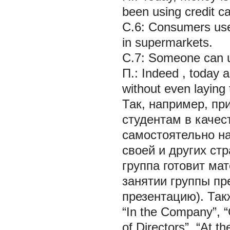
been using credit c
С.6:
Consumers
us
in
supermarkets.
С.7:
Someone can us
П.:
Indeed
, today 
without even laying 
Так, например, п
студентам в качес
самостоятельно н
своей и других ст
группа готовит ма
занятии группы пр
презентацию). Такж
“In the Company”, 
of Directors”, “At 