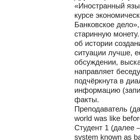
«Иностранный язы
курсе экономическ
Банковское дело»,
старинную монету.
об истории создан
ситуации лучше, е
обсуждении, выска
направляет беседу
подчёркнута в диа
информацию
(зап
факты.
Преподаватель (да
world was like befo
Студент 1 (далее –
system known as ba