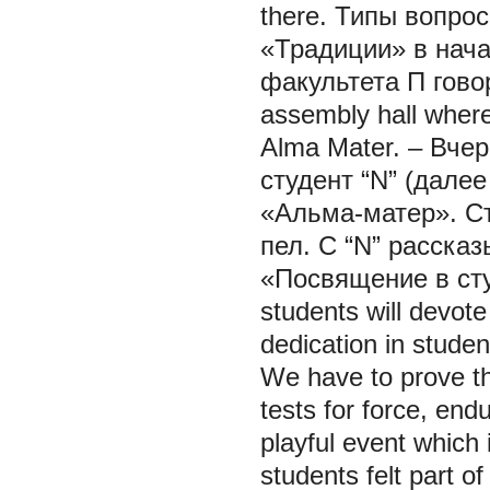
there. Типы вопро
«Традиции» в нача
факультета П говор
assembly hall where
Alma Mater. – Вчер
студент “N” (далее
«Альма-матер». Ст
пел. С “N” расска
«Посвящение в студ
students will devote 
dedication in studen
We have to prove the
tests for force, end
playful event which 
students felt part of