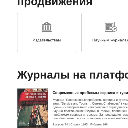
продвижения
Издательствам
Научным журнала
Журналы на платф
Современные проблемы сервиса и тур
Журнал "Современные проблемы сервиса и туризм
англ. "Service and Tourism: Current Challenges" ) яв
одним из авторитетных и популярных периодическ
научно-практических изданий в России, посвящен
проблемам сервиса и туризма. За прошедшие годы
приобрел известность, популярность и востребова
у своих читателей. В современных условиях
Выпуски 74
|
Статьи 1165
|
Рубрики 166
трансформации как российского, так и мирового р