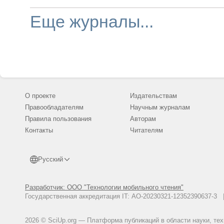
образовательного университетского сообщества,
обеспечение высокого качества научных работ дл
Еще журналы...
пропаганды научной деятельности среди учащихс
высших учебных заведений. Издание предназнача
для профессорско-преподавательского состава, н
работников, докторантов, аспирантов, студентов,
стажеров и других сотрудников университета, а та
сотрудников других научных и образовательных
учреждений, специалистов-практиков.
О проекте
Издательствам
Правообладателям
Научным журналам
Правила пользования
Авторам
Контакты
Читателям
Русский
Разработчик: ООО "Технологии мобильного чтения"
Государственная аккредитация IT: АО-20230321-12352390637-
2026 © SciUp.org — Платформа публикаций в области науки, те