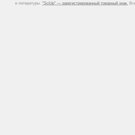
и литературы.
"SciUp" — зарегистрированный товарный знак.
Все