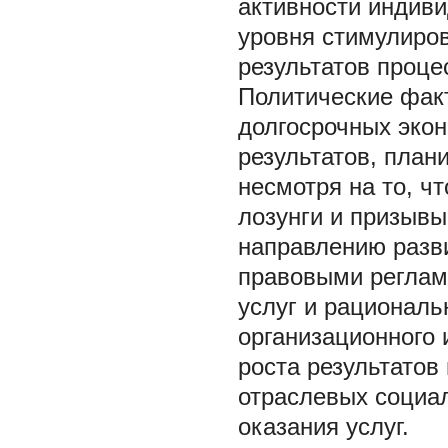
активности индиви
уровня стимулиро
результатов процес
Политические фак
долгосрочных эко
результатов, план
несмотря на то, ч
лозунги и призыв
направлению разви
правовыми реглам
услуг и рационал
организационного
роста результатов
отраслевых социа
оказания услуг.