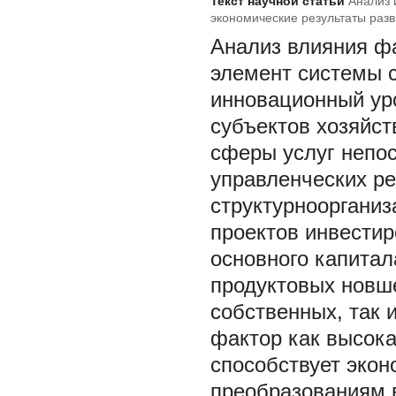
Текст научной статьи
Анализ 
экономические результаты разв
Анализ влияния ф
элемент системы с
инновационный ур
субъектов хозяйст
сферы услуг непос
управленческих р
структурнооргани
проектов инвести
основного капитал
продуктовых новш
собственных, так 
фактор как высока
способствует эко
преобразованиям в