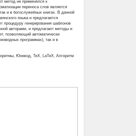
тот метод не применялся к
оматизации переноса слов является
так и в богослужебных книгах. В данной
вянского языка и предлагается
ют процедуру генерирования шаблонов
анной авторами, и предлагают методы и
ет, позволяющий автоматически
оизводных программах), так и в
горитмы
,
Юникод
,
TeX
,
LaTeX
,
Алгоритм