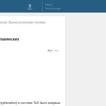
Войти
Регистрация
огии. Вычислительная техника.
лавянских
Рус
Анг
hyphenation) в системе TeX было впервые