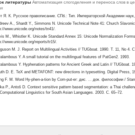
ок литературы
Автоматизация слогоделения и переноса слов в ц
ах
от Я. К. Русское правописание. СПб.: Тип. Императорской Академии наук, 
reev A., Shardt Y., Simmons N. Unicode Technical Note 41: Church Slavoni
p://www.unicode.org/notes/tn41/.
is M., Whistler K. Unicode Standard Annex 15: Unicode Normalization Form
p://www.unicode.org/reports/tr15/.
guson M. J. Report on Multilingual Activities // TUGboat. 1990. Т. 11, No 4. 
alambous Y. A small tutorial on the multilingual features of PatGen2. 1993.
alambous Y. Hyphenation patterns for Ancient Greek and Latin // TUGboat. 1
th D. E. TeX and METAFONT: new directions in typesetting. Digital Press, 1
ng F. M. Word Hy-phen-a-tion by Com-put-er: дис. ... док. философии / Stanf
ka P., Antoš D. Context sensitive pattern based segmentation: a Thai chall
Computational Linguistics for South Asian Languages. 2003. С. 65–72.