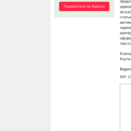
предл
Подписаться на Журнал
церко
актуа
стать
автом
перен
крите
оформ
текст
Кнута
Корот
IDR: 