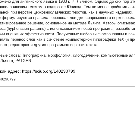
ожено для английского языка в 1983 г. Ф. Льянгом. Однако до сих пор э
внославянским текстам в кодировке Юникод. Тем не менее проблема авт
льной при верстке церковнославянских текстов, как в научных изданиях, 
е формулируются правила переноса слов для современного церковносла
атизированное решение, основанное на методе Льянга. Авторы описыва
оса (hyphenation patterns) с использованием новой программы, разработ
рии оценки их эффективности. Полученные шаблоны скомпонованы в пак
лять перенос слов как в си- стеме компьютерной типографики TeX (и пр
овых редакторах и других программах верстки текста.
Типографика
,
морфология
,
слогоделение
,
компьютерные ал
-Льянга
,
PATGEN
кий адрес: https://sciup.org/140290799
140290799