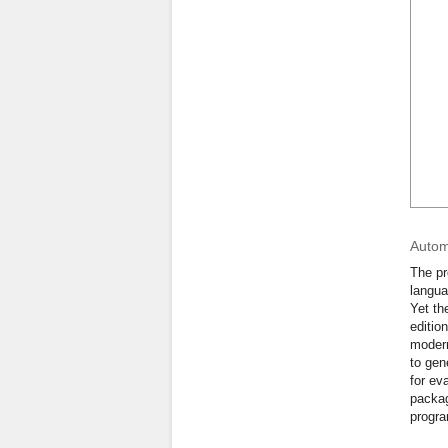
Autom
The pr
langua
Yet th
editio
modern
to gen
for ev
packag
progra