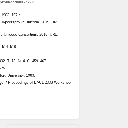
ерковнославянских
1902. 167 с.
c Typography in Unicode. 2015. URL:
s / Unicode Consortium. 2016. URL:
С. 514–516.
992. Т. 13, № 4. С. 459–467.
979.
ord University. 1983.
enge // Proceedings of EACL 2003 Workshop