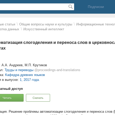
Подписки
\
\
ые статьи
Общие вопросы науки и культуры
Информационные технол
\
отка данных
Искусственный интеллект
матизация слогоделения и переноса слов в церковнос
тах
: А.А. Андреев, М.П. Крутиков
ал:
Труды и переводы
@proceedings-and-translations
ка:
Кафедра древних языков
я в выпуске:
1, 2017 года.
атный доступ
Читать
Скачать
Решение проблемы автоматизации слогоделения и переноса слов (