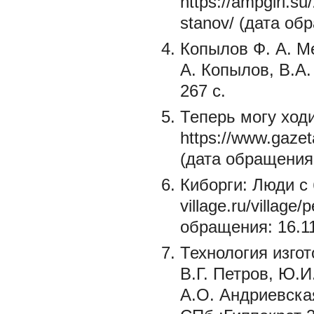
https://ampgirl.s
stanov/ (дата об
Копылов Ф. А. М
А. Копылов, В.А.
267 с.
Теперь могу ходи
https://www.gazet
(дата обращения:
Киборги: Люди с 
village.ru/village
обращения: 16.11
Технология изгот
В.Г. Петров, Ю.И
А.О. Андриевская