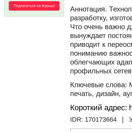
Подписаться на Журнал
Технол
разработку, изгот
Что очень важно д
вынуждает постоя
приводит к переос
пониманию важнос
облегчающих адап
профильных сетев
печать
,
дизайн
,
ау
Короткий адрес: h
IDR: 170173664
| У