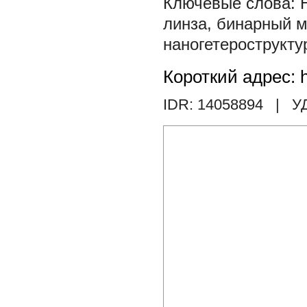
линза
,
бинарный м
наногетерострукту
Короткий адрес: h
IDR: 14058894
| У