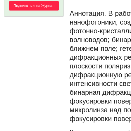
Подписаться на Журнал
В рабо
нанофотоники, со
фотонно-кристалл
волноводов; бинар
ближнем поле; гет
дифракционных реш
плоскости поляриз
дифракционную ре
интенсивности све
бинарная дифракц
фокусировки пове
микролинза над п
фокусировки пове