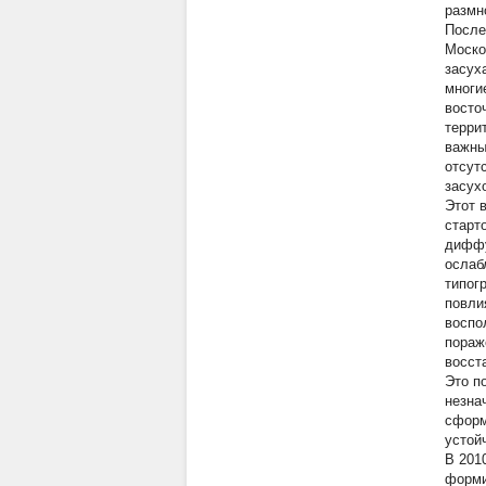
размн
После
Моско
засух
многи
восто
терри
важны
отсут
засух
Этот 
старт
диффу
ослаб
типог
повли
воспо
пораж
восст
Это п
незна
сформ
устой
В 201
форми