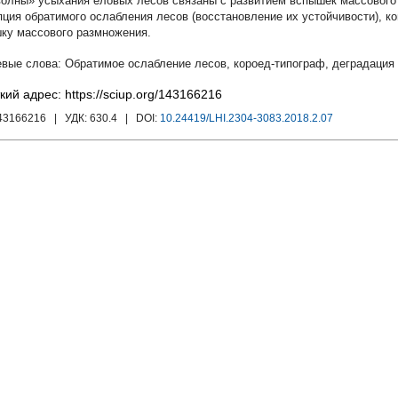
волны» усыхания еловых лесов связаны с развитием вспышек массового
пция обратимого ослабления лесов (восстановление их устойчивости), к
ку массового размножения.
Обратимое ослабление лесов
,
короед-типограф
,
деградация
кий адрес: https://sciup.org/143166216
143166216
| УДК:
630.4
| DOI:
10.24419/LHI.2304-3083.2018.2.07