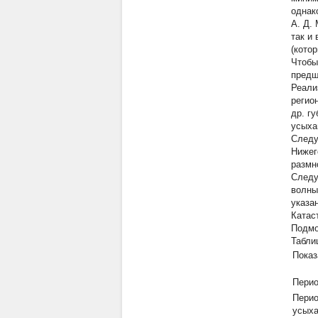
однак
А. Д.
так и
(кото
Чтобы
предш
Реали
регио
др. г
усыха
Следу
Нижег
размн
Следу
волны
указа
Катас
Подмо
Табли
Показ
Перио
Перио
усых