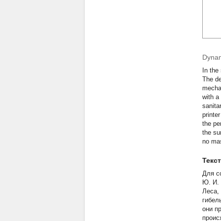
Dynam
In the
The de
mechan
with a
sanita
printe
the pe
the su
no mas
Текс
Для с
Ю. И. 
Леса,
гибел
они п
проис