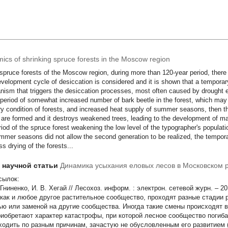
ics of shrinking spruce forests in the Moscow region
 spruce forests of the Moscow region, during more than 120-year period, ther
velopment cycle of desiccation is considered and it is shown that a temporar
ism that triggers the desiccation processes, most often caused by drought e
 period of somewhat increased number of bark beetle in the forest, which may
ry condition of forests, and increased heat supply of summer seasons, then t
r are formed and it destroys weakened trees, leading to the development of ma
riod of the spruce forest weakening the low level of the typographer's populat
mmer seasons did not allow the second generation to be realized, the tempor
s drying of the forests...
т научной статьи
Динамика усыхания еловых лесов в Московском 
сылок:
Гниненко, И. В. Хегай // Лесохоз. информ. : электрон. сетевой журн. – 20
 как и любое другое растительное сообщество, проходят разные стадии 
ью или заменой на другие сообщества. Иногда такие смены происходят в
риобретают характер катастрофы, при которой лесное сообщество погиба
ходить по разным причинам, зачастую не обусловленным его развитием 