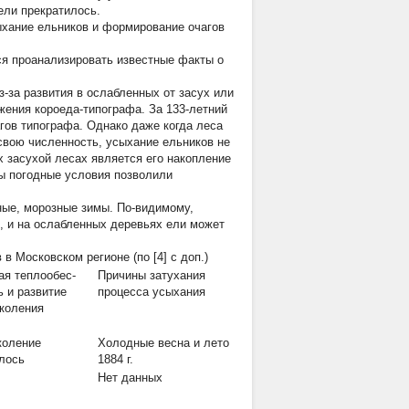
ели прекратилось.
ыхание ельников и формирование очагов
ся проанализировать известные факты о
-за развития в ослабленных от засух или
жения короеда-типографа. За 133-летний
гов типографа. Однако даже когда леса
 свою численность, усыхание ельников не
 засухой лесах является его накопление
бы погодные условия позволили
ные, морозные зимы. По-видимому,
, и на ослабленных деревьях ели может
 Московском регионе (по [4] с доп.)
я теплообес-
Причины затухания
ь и развитие
процесса усыхания
околения
коление
Холодные весна и лето
лось
1884 г.
Нет данных