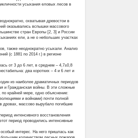
цикличности усыхания еловых лесов в
еоднократно, охватывая древостои в
аний оказывались вспышки массового
ьшинстве стран Европы [2, 3] и России
сыханиях ели, а не о небольших участках
ов, также неоднократно усыхали. Анализ
ий (с 1881 по 2014 г.) в регионе
ь от 3 до 6 лет, в среднем – 4,7±0,8
стабильна: два коротких – 4 и 6 лет и
 один из наиболее драматичных периодов
ая и Гражданская войны. В эти сложные
 по крайней мере, одно объяснение:
еволюциями и войнами) почти полной
в дровах, массово вырубало погибшие
 период интенсивного восстановления
 этот период проводились интенсивные
 особый интерес. На него пришлась как
ся большим количеством лесных пожаров,