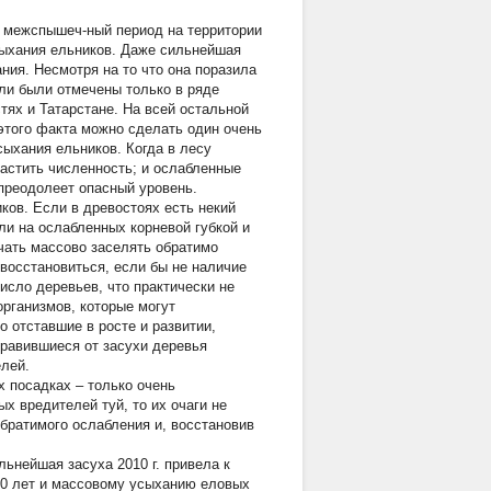
 межспышеч-ный период на территории
усыхания ельников. Даже сильнейшая
ния. Несмотря на то что она поразила
ли были отмечены только в ряде
тях и Татарстане. На всей остальной
этого факта можно сделать один очень
сыхания ельников. Когда в лесу
растить численность; и ослабленные
 преодолеет опасный уровень.
ов. Если в древостоях есть некий
ли на ослабленных корневой губкой и
чать массово заселять обратимо
восстановиться, если бы не наличие
число деревьев, что практически не
организмов, которые могут
 отставшие в росте и развитии,
правившиеся от засухи деревья
лей.
х посадках – только очень
ых вредителей туй, то их очаги не
братимого ослабления и, восстановив
льнейшая засуха 2010 г. привела к
70 лет и массовому усыханию еловых