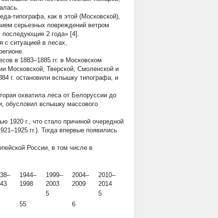
алась.
да-типографа, как в этой (Московской),
твием серьезных повреждений ветром
 последующие 2 года» [4].
 с ситуацией в лесах,
регионе.
ов в 1883–1885 гг. в Московском
рии Московской, Тверской, Смоленской и
884 г. остановили вспышку типографа, и
оторая охватила леса от Белоруссии до
и, обусловил вспышку массового
 1920 г., что стало причиной очередной
21–1925 гг.). Тогда впервые появились
пейской России, в том числе в
38–
1944–
1999–
2004–
2010–
43
1998
2003
2009
2014
5
5
55
6