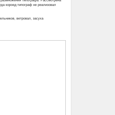
 размножения типографа. Рассмотрена
огда короед-типограф не реализовал
 ельников
,
ветровал
,
засуха