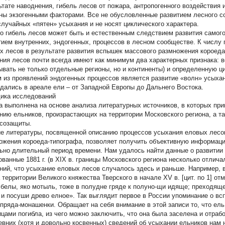
тате наводнения, гибель лесов от пожара, антропогенного воздействия и т
ны экзогенными факторами. Все не обусловленные развитием лесного с
случайных «пятен» усыхания и не носят циклического характера.
о гибель лесов может быть и естественным следствием развития самого 
тием внутренних, эндогенных, процессов в лесном сообществе. К числу 
х лесов в результате развития вспышек массового размножения короеда
ния лесов почти всегда имеют как минимум два характерных признака: в
ывать не только отдельные регионы, но и континенты) и определенную ц
 из проявлений эндогенных процессов является развитие «волн» усыхан
дались в ареале ели – от Западной Европы до Дальнего Востока.
ика исследований
а выполнена на основе анализа литературных источников, в которых пр
нию ельников, произрастающих на территории Московского региона, а 
созащиты.
е литературы, посвященной описанию процессов усыхания еловых лесов
ожения короеда-типографа, позволяет получить объективную информацию
ьно длительный период времени. Нам удалось найти данные о развитии 
ованные 1881 г. (в XIX в. границы Московского региона несколько отлича
ний, что усыхание еловых лесов случалось здесь и раньше. Например, 
а территории Великого княжества Тверского в начале XV в. [цит. по 1] о
 белы, яко мотыль, тоже в полудне гряде к полуно-щи идяще; преходяще 
 и посуши древо елное». Так выглядит первое в России упоминание о в
пряда-монашенки. Обращает на себя внимание в этой записи то, что ел
ицами погибла, из чего можно заключить, что она была заселена и отраб
евних (хотя и довольно косвенных) сведений об усыхании ельников нам 