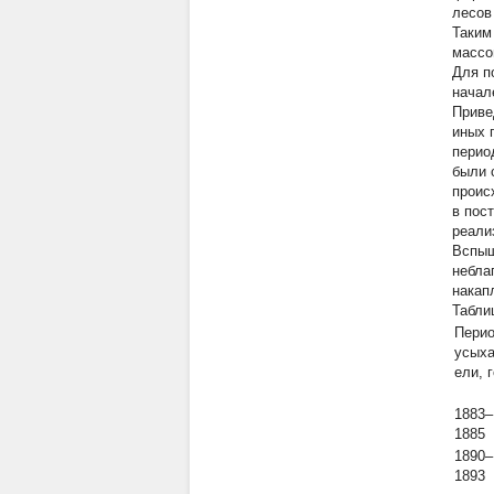
лесов
Таким
массо
Для п
начале
Приве
иных 
перио
были 
проис
в пос
реали
Вспыш
небла
накап
Табли
Пери
усых
ели, 
1883–
1885
1890–
1893