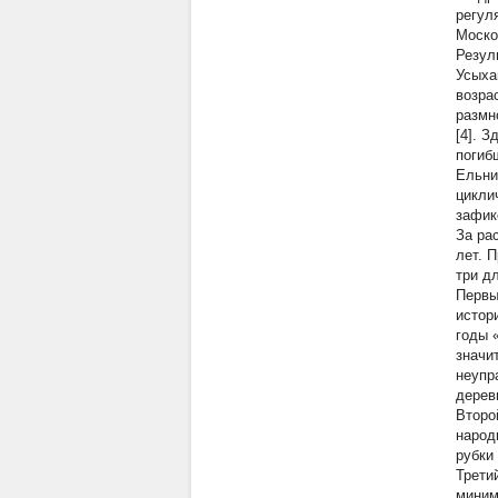
регул
Моско
Резул
Усыха
возра
размн
[4]. 
погиб
Ельни
цикли
зафик
За ра
лет. 
три дл
Первы
истор
годы 
значи
неупр
дерев
Второ
народ
рубки
Трети
миним