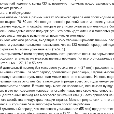
ярные наблюдения с конца ХIХ в. позволяют получить представление о 
вском регионе.
ьтаты и обсуждение
ние еловых лесов в разных частях обширного ареала ели происходило н
сте старше 70–80 лет. Непосредственной причиной развития таких усых
ожения короеда-типографа, которые регулярно охватывали ельники в бол
Здесь необходимо особо подчеркнуть, что речь идет именно о массовых у
шего леса, которые выявляются практически ежегодно.
ки Московского региона, входящие в зону хвойно-широколиственных лес
чности усыхания ельников показывает, что за 133-летний период наблюден
сировано 6 «волн» усыхания ели (табл. 1).
ссматриваемый нами период длительность развития вспышки варьировалас
Продолжительность же межвспышечных периодов (их всего 5) оказалась не
ительных – 27, 12 и 55 лет.
й длительный период без массового усыхания ели (27 лет) пришелся на
ии нашей страны. За этот период произошли 3 революции, Первая миров
«волну» массового усыхания ели могли просто не заметить. Но есть еще,
тельная часть этих лет была периодом (прежде всего это годы между р
авляемости лесами. В такие годы местное население, испытывая нужду 
ья, и это не позволило короеду-типографу нарастить свою численность.
й длительный период без массового усыхания ели (12 лет) пришелся на
ного хозяйства и индустриализации страны. Можно предположить, что в
 леса, и кормовая база типографа была просто вырублена.
й длительный период без массового усыхания ели (55 лет) представляет
ум одна чрезвычайно сильная засуха – 1972 г. Этот год характеризует