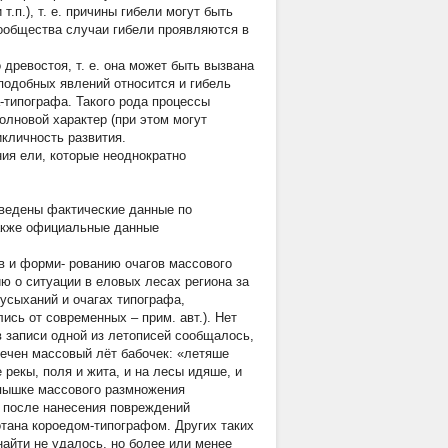
.п.), т. е. причины гибели могут быть
ообщества случаи гибели проявляются в
древостоя, т. е. она может быть вызвана
подобных явлений относится и гибель
-типографа. Такого рода процессы
олновой характер (при этом могут
икличность развития.
ия ели, которые неоднократно
иведены фактические данные по
также официальные данные
 и форми- рованию очагов массового
 о ситуации в еловых лесах региона за
усыханий и очагах типографа,
лись от современных – прим. авт.). Нет
в записи одной из летописей сообщалось,
тмечен массовый лёт бабочек: «летяше
рекы, поля и жита, и на лесы идяше, и
спышке массового размножения
ь после нанесения повреждений
отана короедом-типографом. Других таких
найти не удалось, но более или менее