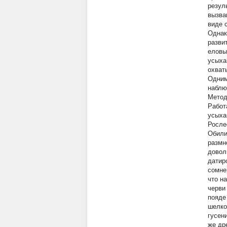
резуль
вызва
виде 
Однак
разви
еловы
усыха
охват
Одним
наблю
Метод
Работ
усыха
Росле
Обили
размн
довол
датир
сомне
что н
черви
пояде
шелко
гусен
же др