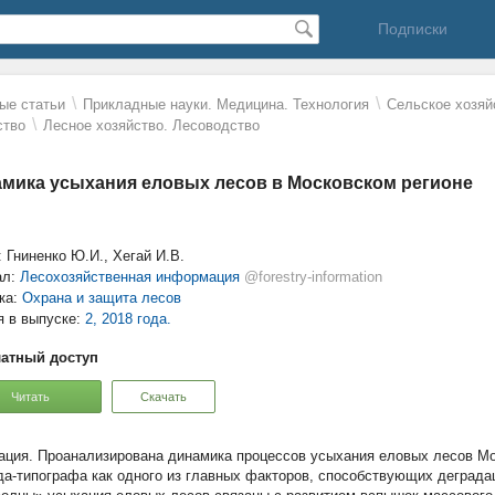
Подписки
\
\
ые статьи
Прикладные науки. Медицина. Технология
Сельское хозяй
\
ство
Лесное хозяйство. Лесоводство
мика усыхания еловых лесов в Московском регионе
: Гниненко Ю.И., Хегай И.В.
ал:
Лесохозяйственная информация
@forestry-information
ка:
Охрана и защита лесов
я в выпуске:
2, 2018 года.
атный доступ
Читать
Скачать
Проанализирована динамика процессов усыхания еловых лесов Мос
да-типографа как одного из главных факторов, способствующих деградац