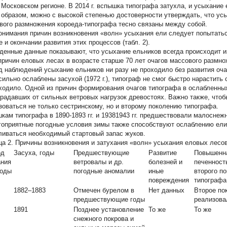
 Московском регионе. В 2014 г. вспышка типографа затухла, и усыхание 
 образом, можно с высокой степенью достоверности утверждать, что ус
вого размножения короеда-типографа тесно связаны между собой.
онимания причин возникновения «волн» усыхания ели следует попытать
 и окончании развития этих процессов (табл. 2).
денные данные показывают, что усыхание ельников всегда происходит из
причин еловых лесах в возрасте старше 70 лет очагов массового размно
д наблюдений усыхание ельников ни разу не проходило без развития оча
сильно ослаблены засухой (1972 г.), типограф не смог быстро нарастить
ходило. Одной из причин формирования очагов типографа в ослабленных
традавших от сильных ветровых нагрузок древостоях. Важно также, что
зоваться не только сестринскому, но и второму поколению типографа.
кам типографа в 1890-1893 гг. и 19381943 гг. предшествовали малоснеж
гоприятные погодные условия зимы также способствуют ослаблению ели
ливаться необходимый стартовый запас жуков.
ца 2.
Причины возникновения и затухания «волн» усыхания еловых лесов в
од
Засуха, годы
Предшествующие
Развитие
Повышенна
ания
ветровалы и др.
болезней и
печенност
годы
погодные аномалии
иные
второго п
повреждения
типографа
1882–1883
Отмечен бурелом в
Нет данных
Второе по
предшествующие годы
реализова
1891
Позднее установление
То же
То же
снежного покрова и