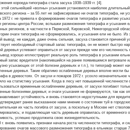
ожения короеда-типографа стала засуха 1938–1939 гг. [4].
 этой сильнейшей «волны» усыхания установился наиболее длительный
вского региона – за 55 лет не зафиксировано ни очагов типографа, ни 
а 1972 г. не привела к формированию очагов типографа и развитию усыха
е регионы центра России, вспышки размножения типографа и усыхания е
чных регионов, в частности в Пермской, Кировской, Нижегородской облас
тории очаги типографа не сформировались, и усыхания ели не было. Из 
й вывод: не каждая, даже очень сильная, засуха становится причиной у
ствует необходимый стартовый запас типографа, он не может быстро на
ой деревья успевают оправиться от засухи прежде чем его численность
вывод хорошо иллюстрирует реальную роль типографа в усыхании ельник
овый запас вредителя (накопившийся на ранее появившемся ветровале и
зно усыхающих от этой болезни деревьях и т.п.), то типограф может на
ленные деревья. Такие обратимо ослабленные деревья вполне могли бы 
рафа в древостоях. От засухи и пожаров 1972 г. усохло незначительное 
яло на статистику усыхания. Когда в лесу нет повышенной численности 
льзоваться временным ослаблением деревьев, от засухи погибают только
енные болезнями деревья; и очаги усыхания не формируются, так как о
анавливают устойчивость и вновь становятся недоступными для вредите
одтверждает ранее высказанное нами мнение о состоянии туй в городски
чительная их часть погибла от засухи, а поскольку в Москве нет стволов
ировались; и подавляющая часть деревьев оправилась от временного о
чивость, успешно продолжила свою жизнедеятельность.
0 г. вновь появились признаки начала роста численности типографа, и си
рованию очагов массового размножения типографа в ельниках старше 