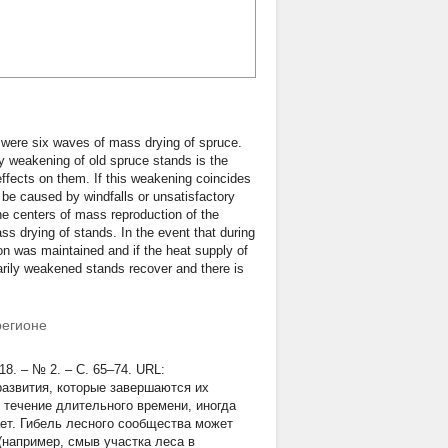
e were six waves of mass drying of spruce.
y weakening of old spruce stands is the
ffects on them. If this weakening coincides
 be caused by windfalls or unsatisfactory
he centers of mass reproduction of the
ss drying of stands. In the event that during
ion was maintained and if the heat supply of
arily weakened stands recover and there is
регионе
18. – № 2. – С. 65–74. URL:
развития, которые завершаются их
 течение длительного времени, иногда
ет. Гибель лесного сообщества может
(например, смыв участка леса в