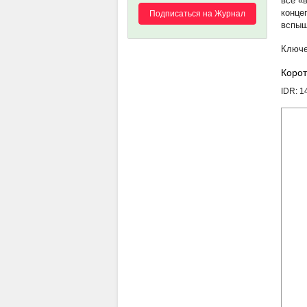
все «
конце
Подписаться на Журнал
вспыш
Корот
IDR: 