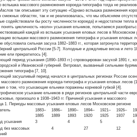
о вспышка массового размножения короеда-типографа тогда не реализов
 Маслов так описывает эту ситуацию «Однако вспышка размножения корое
 в смежных областях, так и не реализовалась, что мы объясняем отсутс
рые содействовали бы росту численности короеда) и недостатком тепла в
 понять цикличность «волн» усыхания ельников, попытаемся разобраться
ествовавшей каждой из вспышек усыхания еловых лесов в Московском 
зацию вспышки массового размножения типографа и усыхания еловых лес
не обусловила сильная засуха 1882–1883 гг., которая затронула террито
уберний центральной России [5-7]. Холодные и дождливые весна и лето 1
ние ели прекратилось [4].
ющий период усыхания (1890–1893 гг.) спровоцирован засухой 1891 г., к
ородской и Ивановской губерний. Ветровал, вызванный сильными бурям
ожения типографа [7, 10].
ющий засушливый период начался в центральных регионах России осенью
 массового размножения короеда-типографа и усыхания еловых лесов (19
ния о том, что усыхающие ельники поражены корневой губкой [4].
трофическое усыхание ельников в ряде регионов центральной части евро
сковье, произошло в 1938–1943 гг. Причиной усыхания и массового
ца 1.
Периоды массовых усыхания еловых лесов Московском регионе
атель
1883–
1886–
1890–
1894–
1921–
1926–
19
1885
1889
1893
1920
1925
1937
19
д усыхания
3
4
5
6
д без массовых
4
27
12
аний