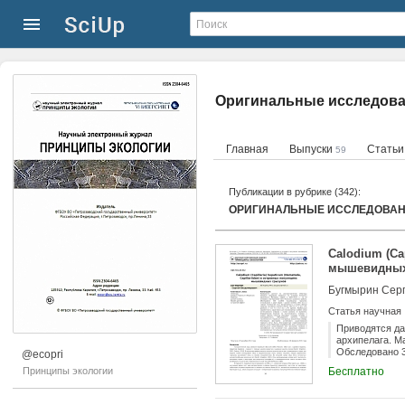
Оригинальные исследова
Главная
Выпуски
Стать
59
Публикации в рубрике (342):
ОРИГИНАЛЬНЫЕ ИССЛЕДОВА
Calodium (Ca
мышевидных
Бугмырин Сер
Статья научная
Приводятся да
архипелага. М
Обследовано 3
@ecopri
темная полевка
Принципы экологии
Бесплатно
у M. glareolus
особей, связи
экстенсивност