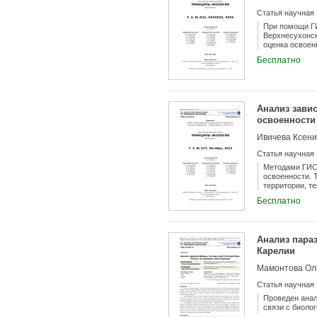
Статья научная
При помощи ГИ
Верхнесухонск
оценка освоен
ISODATA на тр
Бесплатно
угодьями, и н
биотическими 
Анализ зави
освоенности
Ивичева Ксени
Статья научная
Методами ГИС 
освоенности. 
территории, т
поверхностных
Бесплатно
Анализ параз
Карелии
Мамонтова Оль
Статья научная
Проведен анал
связи с биоло