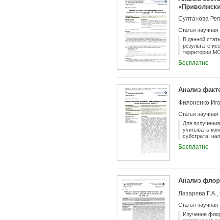
«Приволжски
животные (втор
рыжей полевки
Султанова Рег
обусловлена в
онтогенетичес
Статья научная
экологическог
дифференциаци
В данной стат
пространствен
результате ис
обеспечения в
территории МО
очередь для п
Бесплатно
Анализ факт
Филоненко Иго
Статья научная
Для получения
учитывать ком
субстрата, на
проанализиров
Бесплатно
Белое (Волого
топографическ
условия обита
склоном котло
фенологически
Анализ флор
остальной час
постоянством,
Лазарева Г.А.,
негативно отр
Степень зарас
Статья научная
неравномерное
Мегра, а такж
Изучение флор
высокой числе