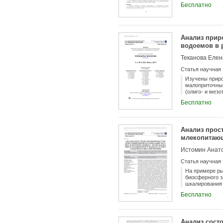
Бесплатно
Анализ прир
водоемов в 
Статья научная
Изучены прир
малоприточных
(олиго- и мез
обеспеченнос
Бесплатно
притоком на е
продуктивные 
выделяются б
водосборной т
Анализ прос
млекопитающ
шкалирован
Истомин Анат
Статья научная
На примере ры
биосферного з
шкалирования 
Исследования 
Бесплатно
характеризует
основании фун
половозрелые 
однофазный ро
Анализ сост
в год рождени