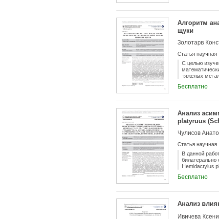
аридных экоси
Алгоритм ан
щуки
Статья научная
С целью изуче
математически
тяжелых метал
содержания вс
Бесплатно
средних соотн
тканей для вс
содержании тя
Значения соде
Анализ асим
1-го этапа ан
platyruus (Sc
металлов для 
тканям щуки в
Восточной А
Чулисов Анато
закономерност
анализа стати
Статья научная
накапливается
тканями, особ
В данной рабо
сравнению с д
билатерально 
Hemidactylus 
не выявлены (p
Бесплатно
по уровню ФА 
одной изучаем
во всех трех г
Анализ влия
Ивичева Ксени