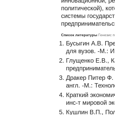
инновационной; ре
политической), кот
системы государст
предпринимательс
Список литературы
Генезис 
Бусыгин А.В. Пр
для вузов. -М.: 
Глущенко Е.В., 
предпринимательс
Дракер Питер Ф. 
англ. -М.: Техно
Краткий экономич
инс-т мировой эк
Кушлин В.П., По