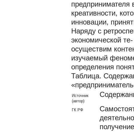
предпринимателя 
креативности, кот
инновации, приня
Наряду с ретросп
экономической те
осуществим конте
изучаемый феноме
определения поня
Таблица. Содержа
«предприниматель
Содержан
Источник
(автор)
Самостоят
ГК РФ
деятельно
получение