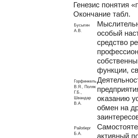
Генезис понятия 
Окончание табл.
Мыслительн
Бусыгин
А.В.
особый нас
средство р
профессион
собственны
функции, с
Деятельнос
Горфинкель
В.Я., Поляк
предприяти
Г.Б.,
оказанию у
Швандар
В.А.
обмен на др
заинтересо
Самостоятел
Райзберг
Б.А.
активный п