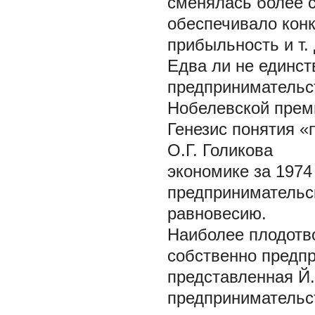
сменялась более с
обеспечивало конк
прибыльность и т. 
Едва ли не единс
предпринимательст
Нобелевской прем
Генезис понятия 
О.Г. Голикова
экономике за 1974 
предпринимательск
равновесию.
Наиболее плодотв
собственно предпр
представленная Й.
предпринимательст