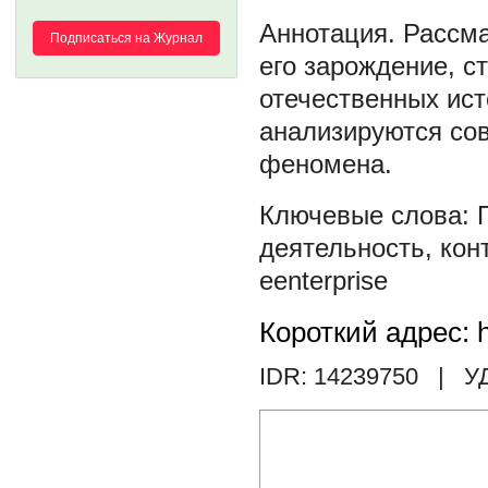
Рассма
Подписаться на Журнал
его зарождение, с
отечественных ист
анализируются сов
феномена.
деятельность
,
кон
еenterprise
Короткий адрес: h
IDR: 14239750
| У