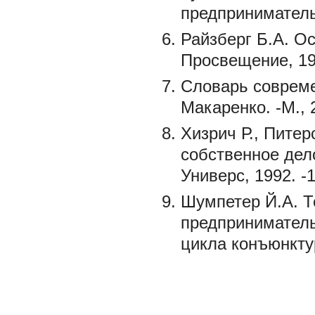
предпринимательс
Райзберг Б.А. О
Просвещение, 199
Словарь совреме
Макаренко. -М., 2
Хизрич Р., Питер
собственное дело
Универс, 1992. -1
Шумпетер Й.А. Т
предприниматель
цикла конъюнктур