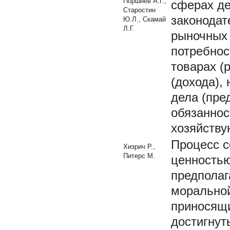
Поршнев А.Г.,
сферах де
Старостин
законодат
Ю.Л., Скамай
Л.Г.
рыночных 
потребнос
товарах (
(дохода),
дела (пре
обязаннос
хозяйств
Процесс с
Хизрич Р.,
Питерс М.
ценностью
предполаг
моральной
приносящи
достигну