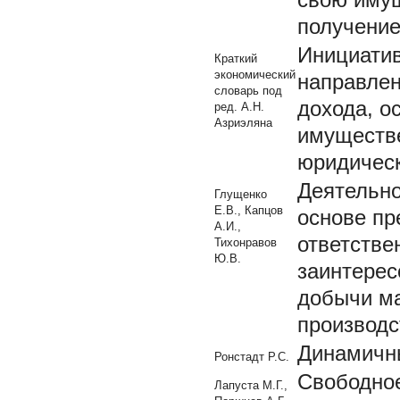
получени
Инициатив
Краткий
экономический
направлен
словарь под
дохода, о
ред. А.Н.
Азриэляна
имуществе
юридическ
Деятельно
Глущенко
Е.В., Капцов
основе пр
А.И.,
ответстве
Тихонравов
Ю.В.
заинтерес
добычи ма
производс
Динамичны
Ронстадт Р.С.
Свободное
Лапуста М.Г.,