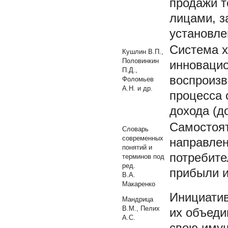
продажи т
лицами, з
установле
Система х
Кушлин В.П.,
Половинкин
инновацио
П.Д.,
воспроизв
Фоломьев
А.Н. и др.
процесса 
дохода (д
Самостоят
Словарь
современных
направлен
понятий и
потребите
терминов под
ред.
прибыли и
В.А.
Макаренко
Инициатив
Мандрица
В.М., Пелих
их объеди
А.С.
свою имущ