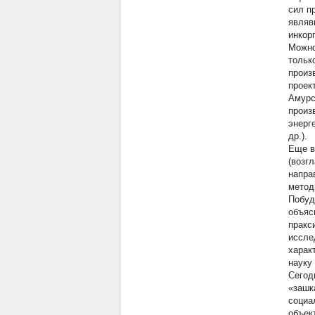
сил п
являв
инкор
Можно
тольк
произ
проек
Амурс
произ
энерг
др.).
Еще в
(возг
напра
метод
Побуд
объяс
пракс
иссле
харак
науку
Сегод
«зашк
социа
объек