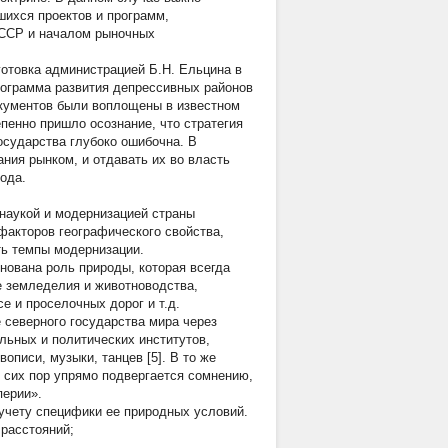
шихся проектов и программ,
СССР и началом рыночных
готовка администрацией Б.Н. Ельцина в
Программа развития депрессивных районов
окументов были воплощены в известном
епенно пришло осознание, что стратегия
сударства глубоко ошибочна. В
ния рынком, и отдавать их во власть
ода.
 наукой и модернизацией страны
 факторов географического свойства,
ть темпы модернизации.
ована роль природы, которая всегда
е земледелия и животноводства,
е и проселочных дорог и т.д.
е северного государства мира через
льных и политических институтов,
описи, музыки, танцев [5]. В то же
о сих пор упрямо подвергается сомнению,
перии».
 учету специфики ее природных условий.
расстояний;