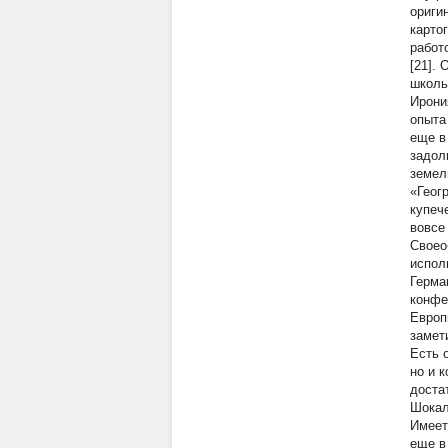
ориги
карто
работ
[21].
школь
Ирони
опыта
еще в
задол
земел
«Геог
купеч
вовсе
Своео
испол
Герма
конфе
Европ
замет
Есть 
но и 
доста
Шокал
Имеет
еще в