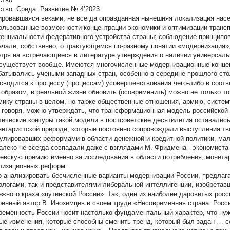
тво. Среда. Развитие № 4’2023
ровавшаяся веками, не всегда оправданная нынешняя локализация насе
ользованные возможности концентрации экономики и оптимизации трансп
тенциальности федеративного устройства страны; соблюдение принципов 
ачале, собственно, о трактующемся по-разному понятии «модернизация»,
тря на встречающиеся в литературе утверждения о наличии универсаль
 существует
вообще. Имеются многочисленные модернизационные концеп
батывались учеными западных стран, особенно в середине прошлого сто
 сводится к процессу (процессам) усовершенствования чего-либо в соот
 образом, в реальной жизни обновить (осовременить) можно не только т
мику страны в целом, но также общественные отношения, армию, систему
 говоря, можно утверждать, что трансформационная модель российской
тические контуры такой модели в постсоветские десятилетия оставалис
нетаристской природе, которые постоянно сопровождали выступления тв
улировавших реформами в области денежной и кредитной политики, мал
алеко не всегда совпадали даже с взглядами М. Фридмена - экономиста 
евскую премию именно за исследования в области потребления, монета
лизационных реформ.
 анализировать бесчисленные варианты модернизации России, предлаг
ологами, так и представителями либеральной интеллигенции, изобрета
ежного краха «путинской России». Так, один из наиболее даровитых рос
оенный автор В. Иноземцев в своем труде «Несовременная страна. Россия
ременность России носит настолько фундаментальный характер, что нуж
ые изменения, которые способны сменить тренд, который был задан … с