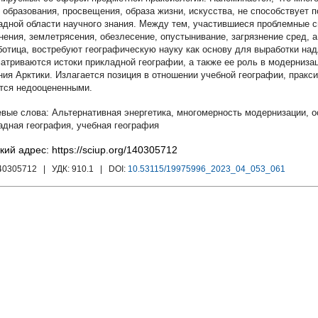
, образования, просвещения, образа жизни, искусства, не способствует
адной области научного знания. Между тем, участившиеся проблемные си
нения, землетрясения, обезлесение, опустынивание, загрязнение сред, а
ботица, востребуют географическую науку как основу для выработки на
атриваются истоки прикладной географии, а также ее роль в модерниза
ния Арктики. Излагается позиция в отношении учебной географии, пракс
тся недооцененными.
Альтернативная энергетика
,
многомерность модернизации
,
о
адная география
,
учебная география
кий адрес: https://sciup.org/140305712
140305712
| УДК:
910.1
| DOI:
10.53115/19975996_2023_04_053_061