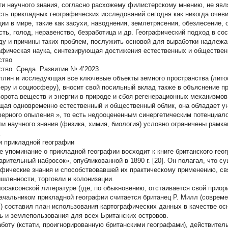
ти научного знания, согласно расхожему филистерскому мнению, не явл
сть прикладных географических исследований сегодня как никогда очев
ции в мире, такие как засухи, наводнения, землетрясения, обезлесение, 
сть, голод, неравенство, безработица и др. Географический подход в со
ду и причины таких проблем, послужить основой для выработки надлеж
афическая наука, синтезирующая достижения естественных и обществе
ство
тво. Среда. Развитие № 4’2023
плин и исследующая все ключевые объекты земного пространства (лито
еру и социосферу), вносит свой посильный вклад также в объяснение п
ворота веществ и энергии в природе и сбоя регенерационных механизмо
ая одновременно естественный и общественный облик, она обладает у
ферного опыления
», то есть недооцененным синергетическим потенциало
ли научного знания (физика, химия, биология) условно ограничены рамк
.
и прикладной географии
е упоминание о прикладной географии восходит к книге британского гео
арительный набросок», опубликованной в 1890 г. [20]. Он полагал, что с
афические знания и способствовавшей их практическому применению, св
шленности, торговли и колонизации.
лосаксонской литературе (где, по обыкновению, отстаивается свой приори
ачальником прикладной географии считается британец Р. Милл (совреме
г.) составил план использования картографических данных в качестве о
ь
и
землепользования
для всех Британских островов.
аботу (кстати, проигнорированную британскими географами), действител