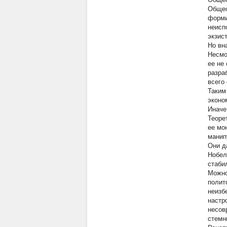
Общес
форми
неисп
экзис
Но вн
Несмо
ее
не
разра
всего
Таким
эконо
Иначе
Теоре
ее мо
манип
Они д
Нобел
стаби
Можно
полит
неизб
настр
несов
стемн