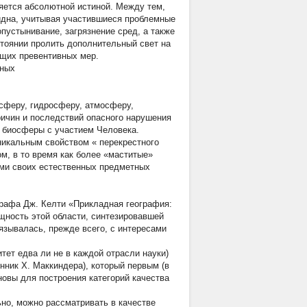
яется абсолютной истиной. Между тем,
идна, учитывая участившиеся проблемные
опустынивание, загрязнение сред, а также
стоянии пролить дополнительный свет на
ащих превентивных мер.
нных
сферу, гидросферу, атмосферу,
ричин и последствий опасного нарушения
в биосферы с участием Человека.
никальным свойством «
перекрестного
м, в то время как более «маститые»
ами своих
естественных
предметных
графа Дж. Келти «Прикладная география:
ущность этой области, синтезировавшей
язывалась, прежде всего, с интересами
тет едва ли не в каждой отрасли науки)
нник Х. Маккиндера), который первым (в
сновы для построения категорий
качества
ьно, можно рассматривать в качестве