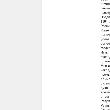
отмет
регио
преоб
Предп
1994 
Росси
Указе
рыноч
услов
рыноч
Модер
Итак,
очеви
стран
Многи
накла
промы
Клима
разви
духов
время
в том
Разум
Реаль
Обще