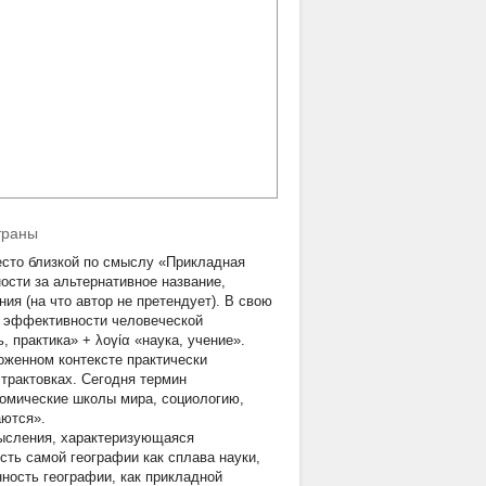
траны
есто близкой по смыслу «Прикладная
ости за альтернативное название,
я (на что автор не претендует). В свою
б
эффективности человеческой
ь, практика» + λογία «наука, учение».
оженном контексте практически
трактовках. Сегодня термин
номические школы мира, социологию,
аются».
мысления, характеризующаяся
ть самой географии как сплава науки,
нность географии, как прикладной