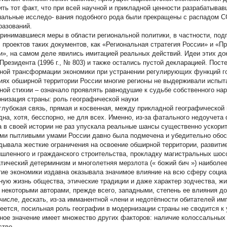
ить тот факт, что при всей научной и прикладной ценности разрабатывав
нальные исследо- вания подобного рода были прекращены с распадом 
разований.
ринимавшиеся меры в области региональной политики, в частности, под
г. проектов таких документов, как «Региональная стратегия России» и «
и», на самом деле явились имитацией реальных действий. Идеи этих д
 Президента (1996 г., № 803) и также остались пустой декларацией. Пост
ной трансформации экономики при устранении регулирующих функций го
иях обширной территории России
многие регионы не выдерживали испыта
ной стихии – означало проявлять равнодушие к судьбе собственного нар
низация страны: роль географической науки
 глубокая связь, прямая и косвенная, между прикладной географической
дна, хотя, бесспорно, не для всех. Именно, из-за фатального недоучета
а в своей истории не раз упускала реальные шансы существенно ускори
ми пытливыми умами России давно была подмечена и убедительно обосн
дывала жесткие ограничения на освоение обширной территории, развити
шленного и гражданского строительства, прокладку магистральных шосс
тический детерминизм и многолетняя мерзлота («
божий бич
») наиболе
тие экономики издавна оказывала значимое влияние на всю сферу социа
ную жизнь общества, этические традиции и даже характер зодчества, жив
 некоторыми авторами, прежде всего, западными, степень ее влияния д
 числе, дескать, из-за имманентной «лени и недотёпности обитателей им
еется, посильная роль географии в модернизации страны не сводится к
ное значение имеет множество других факторов: наличие колоссальных 
ство