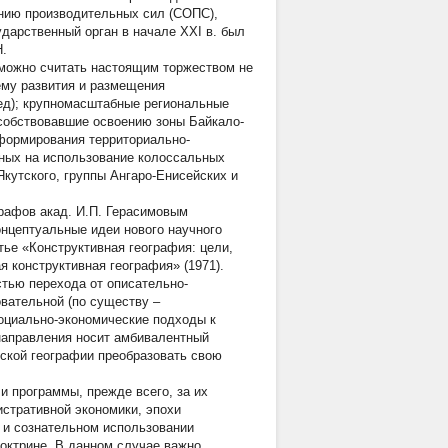
чению производительных сил (СОПС),
дарственный орган в начале XXI в. был
Н.
 можно считать настоящим торжеством не
ему развития и размещения
ед); крупномасштабные региональные
собствовавшие освоению зоны Байкало-
 формирования территориально-
нных на использование колоссальных
Якутского, группы Ангаро-Енисейских и
рафов акад. И.П. Герасимовым
нцептуальные идеи нового научного
тье «Конструктивная география: цели,
я конструктивная география» (1971).
тью перехода от описательно-
овательной (по существу –
оциально-экономические подходы к
направления носит амбивалентный
еской географии преобразовать свою
и программы, прежде всего, за их
стративной экономики, эпохи
 и сознательном использовании
октрине. В данном случае важно