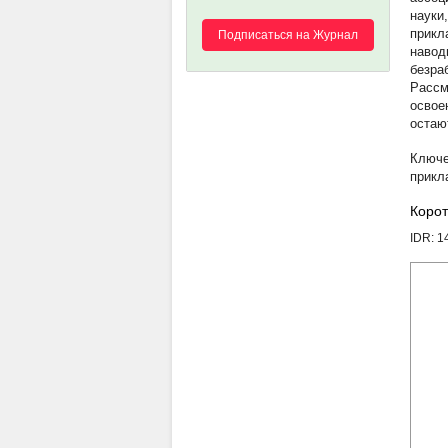
науки
прикл
Подписаться на Журнал
навод
безра
Рассм
освое
остаю
прикл
Корот
IDR: 