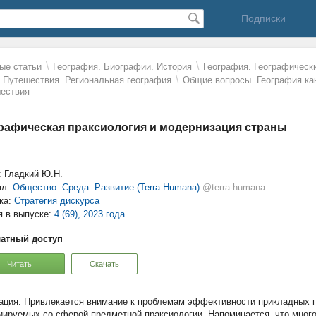
Подписки
\
\
ые статьи
География. Биографии. История
География. Географическ
\
. Путешествия. Региональная география
Общие вопросы. География как
ествия
рафическая праксиология и модернизация страны
: Гладкий Ю.Н.
ал:
Общество. Среда. Развитие (Terra Humana)
@terra-humana
ка:
Стратегия дискурса
я в выпуске:
4 (69), 2023 года.
атный доступ
Читать
Скачать
Привлекается внимание к проблемам эффективности прикладных г
иируемых со сферой предметной праксиологии. Напоминается, что мног