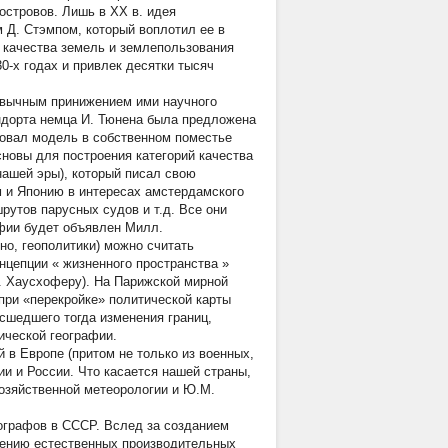
островов. Лишь в ХХ в. идея
 Д. Стэмпом, который воплотил ее в
 качества земель и землепользования
0-х годах и привлек десятки тысяч
ривычным принижением ими научного
ндорта немца И. Тюнена была предложена
зовал модель в собственном поместье
сновы для построения категорий качества
нашей эры), который писал свою
 и Японию в интересах амстердамского
рутов парусных судов и т.д. Все они
афии будет объявлен Милл.
но, геополитики) можно считать
нцепции «
жизненного пространства
»
К. Хаусхоферу). На Парижской мирной
при «перекройке» политической карты
сшедшего тогда изменения границ,
ической географии.
 в Европе (притом не только из военных,
ии и России. Что касается нашей страны,
хозяйственной метеорологии и Ю.М.
ографов в СССР. Вслед за созданием
учению естественных производительных