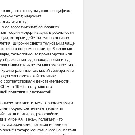
ления; его этнокультурная специфика;
ортной сети; недоучет
экистики и т.д.
 о ее теоретических основаниях.
ной теории модернизации, в реальности
ции, которые действительно активно
летия. Широкий спектр толкований чаще
ветствии с современными требованиями.
овары, технологию их производства или
 образования, здравоохранения и т.д.
 экономики отличается
многомерностью
.
ь крайне расплывчатыми. Утверждения о
орцов экономической политики,
о соответствовали действительности.
США, в 1976 г. получившего
рной политики и сложностей
авшиеся как маститыми экономистами и
вшими подчас фатальные вердикты
сийских аналитиков, русофобски
 в мире XXI века», полагает, что
ны исторические потрясения или си-
о времён татаро-монгольского нашествия.