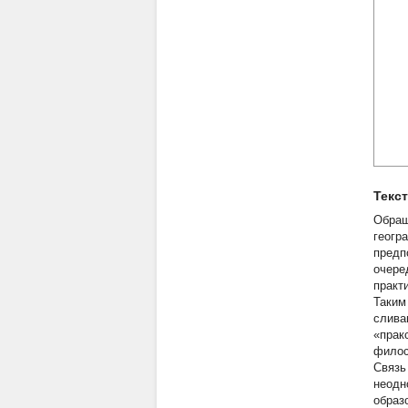
Текс
Обращ
геогр
предп
очере
практ
Таким
слива
«прак
филос
Связь
неодн
образ