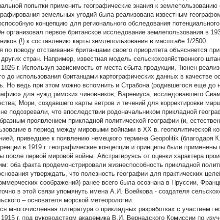
нальной попытки применить географические знания к землепользованию 
графирования земельных угодий была реализована известным географом
оспособную концепцию для регионального обследования потенциального
 Он организовал первое британское исследование землепользования в 193
ников (!) к составлению карты землепользования в масштабе 1/2500.
я по поводу отстаивания британцами своего приоритета объясняется п
 других стран. Например, известная модель сельскохозяйственного шта
 1826 г. Используя зависимость от места сбыта продукции, Тюнен реали
го до использования британцами картографических данных в качестве о
ь. Но ведь при этом можно вспомнить и Страбона (родившегося еще до 
рафию» для нужд римских чиновников; Варениуса, исследовавшего Сиам
ества; Мори, создавшего карты ветров и течений для корректировки марш
 не подозревали, что впоследствии родоначальником прикладной геогр
бразным проявлением прикладной политической географии (и, естествен
ьзование в период между мировыми войнами в ХХ в. геополитической ко
нией, приведшее к появлению немецкого термина
Geopolitik
(благодаря 
ренции в 1919 г. географические концепции и принципы были применены 
ы после первой мировой войны. Абстрагируясь от оценки характера прои
им: оба факта продемонстрировали жизнеспособность прикладной полит
основания утверждать, что полезность географии для практических целей
коммерческих соображений) ранее всего была осознана в Пруссии, Франц
точно в этой связи упомянуть имена А.И. Воейкова - создателя сельско
ьского – основателя морской метеорологии.
ся многочисленная литература о прикладных разработках с участием ге
 1915 г. под руководством академика В.И. Вернадского Комиссии по из