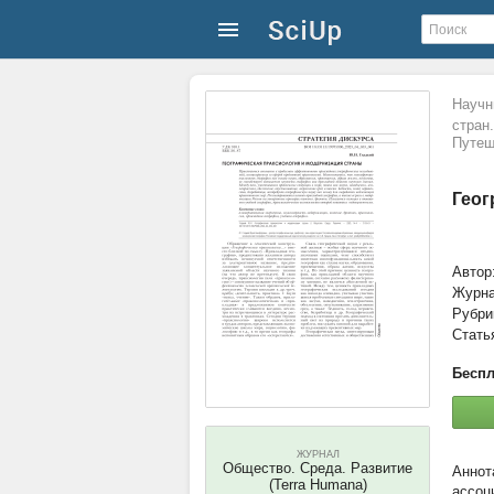
Научн
стран
Путеш
Геог
Автор
Журн
Рубри
Стать
Беспл
ЖУРНАЛ
Общество. Среда. Развитие
(Terra Humana)
ассоц