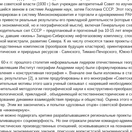
ри советской власти (1930 г.) был учрежден авторитетный Совет по изу
шийся звеном в системе Академии наук, затем Госплана СССР. Этот госу
порирован в систему Минэкономразвития и торговли и одновременно РА
 привести реальные результаты его прикладной деятельности (которые
о экономической, но и географической мысли), включая Генеральную сх
водительных сил СССР – предплановый и прогнозный (на 10-15 лет впер
ты, давшие «жизнь» Западно-Сибирскому нефтегазовому комплексу, спо
кой магистрали, развитию Севера. К их числу относятся также проекты
водственных комплексов (прообразов будущих кластеров), ориентирова
етических и природных ресурсов - Саянского, Тимано-Печорского, Южно-
 60-х гг. прошлого столетия неформальным лидером отечественных геог
лавлявшим Институт географии Академии наук) были сформулированы ко
вления «
конструктивная география
». Вначале они были изложены в ста
ы, результаты» [2], а затем продублированы в его монографии «Советска
ительные мотивы этого шага ученый связывал с назревшей необходимос
нительной методологии географической науки к конструктивно-преобраз
иологической, прикладной
, объединяющей естественноисторические и с
дованию динамики взаимодействия природы и общества). Оценка этого 
тер. Этим же закончились и попытки «духовных отцов» советской физич
 в «инженерную».
ня можно подвергать критике разрабатывавшиеся региональные проекты 
аливавшую» социоморфность. Но они отражали реалии командно-админи
листических производственных отношений, основывавшихся на познании
тивных экономических законов, присущих марксистской экономической д