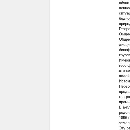
облас
ценно
ситуа
бедно
приро
Геогр
Обще
Общес
дисци
биосф
круго
Имеющ
геос-
отрас
полей
Исток
Перво
предв
геогр
промы
В анг
родон
1896 
земел
Эту р