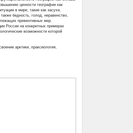
 повышению ценности географии как
туации в мире, такие как засухи,
 также бедность, голод, неравенство,
длежащих превентивных мер.
ции России на конкретных примерах
иологические возможности которой
своение арктики
,
праксиология
,