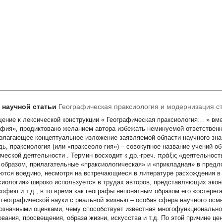
т научной статьи
Географическая праксиология и модернизация с
ение к лексической конструкции «
Географическая праксиология…
» вм
афия», продиктовано желанием автора избежать неминуемой ответственн
олагающее концептуальное изложение заявляемой области научного знани
дь, праксиология (или «праксеоло-гия») – совокупное название учений о
ической деятельности
. Термин восходит к др.-греч. πράξις «деятельност
 образом, прилагательные «праксиологическая» и «прикладная» в предл
ются воедино, несмотря на встречающиеся в литературе расхождения в 
сиология» широко используется в трудах авторов, представляющих эко
офию и т.д., в то время как географы непонятным образом его «остерег
 географической науки с реальной жизнью – особая сфера научного ос
означными оценками, чему способствует известная многофункциональнос
ования, просвещения, образа жизни, искусства и т.д. По этой причине це