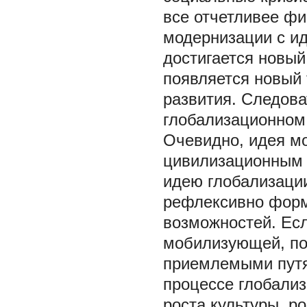
все отчетливее ф
модернизации с ид
достигается новы
появляется новый 
развития. Следова
глобализационном
Очевидно, идея мо
цивилизационным 
идею глобализации
рефлексивно форм
возможностей. Есл
мобилизующей, по
приемлемыми путя
процессе глобализ
роста культуры, р