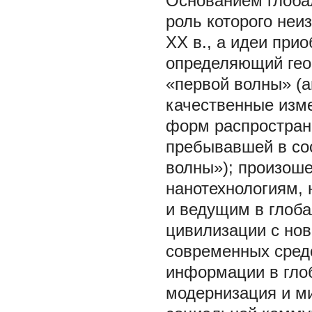
Основанием глобал
роль которого не
ХХ в., а идеи при
определяющий гео
«первой волны» (а
качественные изме
форм распростран
пребывавшей в со
волны»); произош
нанотехнологиям,
и ведущим в глоб
цивилизации с но
современных сред
информации в глоб
модернизация и м