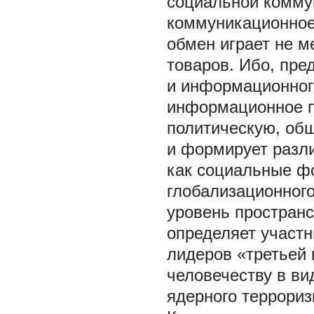
социальной комму
коммуникационное
обмен играет не 
товаров. Ибо, пре
и информационног
информационное п
политическую, об
и формирует разл
как социальные ф
глобализационног
уровень простран
определяет участ
лидеров «третьей 
человечеству в ви
ядерного террори