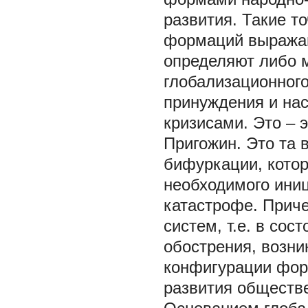
развития. Такие т
формаций выражаю
определяют либо 
глобализационног
принуждения и на
кризисами. Это – 
Пригожин. Это та 
бифуркации, котор
необходимого иниц
катастрофе. Прич
систем, т.е. в со
обострения, возн
конфигурации фор
развития обществ