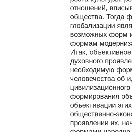
отношений, вписыв
общества. Тогда ф
глобализации явля
возможных форм и
формам модерниз
Итак, объективно
духовного проявл
необходимую форм
человечества об 
цивилизационного 
формирования объ
объективации этих
общественно-экон
проявлении их, на
формами народно-