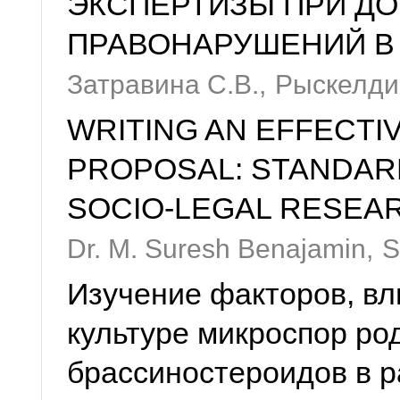
ЭКСПЕРТИЗЫ ПРИ Д
ПРАВОНАРУШЕНИЙ В
Затравина С.В.,
Рыскелди
WRITING AN EFFECTI
PROPOSAL: STANDAR
SOCIO-LEGAL RESEA
Dr. M. Suresh Benajamin,
S
Изучение факторов, вл
культуре микроспор род
брассиностероидов в р