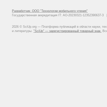
Разработчик: ООО "Технологии мобильного чтения"
Государственная аккредитация IT: АО-20230321-12352390637-
2026 © SciUp.org — Платформа публикаций в области науки, те
и литературы.
"SciUp" — зарегистрированный товарный знак.
Все