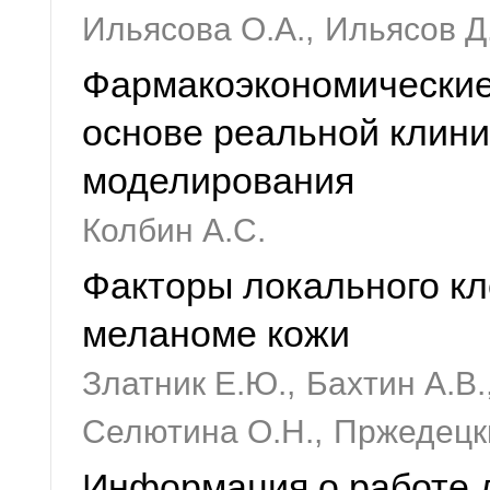
Ильясова О.А.,
Ильясов Д
Фармакоэкономические
основе реальной клини
моделирования
Колбин А.С.
Факторы локального кл
меланоме кожи
Златник Е.Ю.,
Бахтин А.В.
Селютина О.Н.,
Пржедецк
Информация о работе 