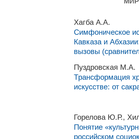
МИР
Хагба А.А.
Симфоническое ис
Кавказа и Абхазии
вызовы (сравните
Пуздровская М.А.
Трансформация хр
искусстве: от сак
Горелова Ю.Р., Хи
Понятие «культур
российском социо