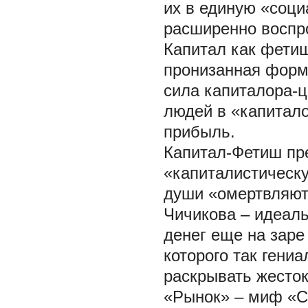
их в единую «соц
расширенно воспр
Капитал как фетиш
пронизанная форм
сила капиталора-
людей в «капитало
прибыль.
Капитал-Фетиш пр
«капиталистическ
души «омертвляют
Чичикова – идеал
денег еще на заре
которого так гениа
раскрывать жесток
«Рынок» – миф «С