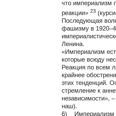
что
империализм п
23
реакции»
(курси
Последующая волн
фашизму в 1920–40
империалистическо
Ленина.
«Империализм ест
которые всюду несу
Реакция по всем л
крайнее обострени
этих тенденций. О
стремление к анне
независимости», –
наш).
6) Империализм е