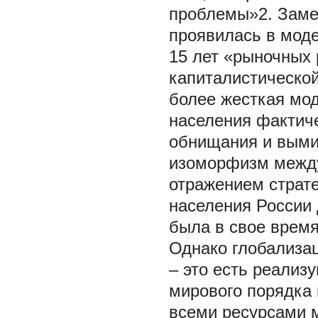
проблемы»2. Заме
проявилась в мод
15 лет «рыночных
капиталистическо
более жесткая мо
населения фактиче
обнищания и вымир
изоморфизм между
отражением страт
населения России 
была в свое время
Однако глобализа
– это есть реализ
мирового порядка 
всеми ресурсами м