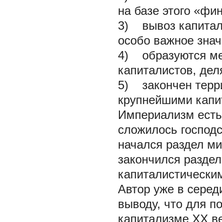
на базе этого «фи
3) вывоз капитала
особо важное знач
4) образуются ме
капиталистов, дел
5) закончен терр
крупнейшими капи
Империализм есть 
сложилось господс
начался раздел м
закончился разде
капиталистически
Автор уже в сeред
выводу, что для п
капитализме ХХ ве