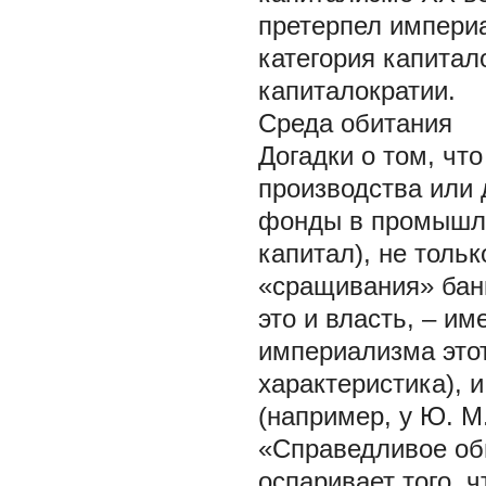
претерпел империа
категория
капитал
капиталократии.
Среда обитания
Догадки о том, что
производства или 
фонды в промышле
капитал), не толь
«сращивания» банк
это и власть, – им
империализма этот
характеристика), 
(например, у Ю. М
«Справедливое об
оспаривает того, 