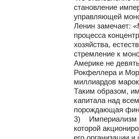
становление импе
управляющей моно
Ленин замечает: «
процесса концентр
хозяйства, естест
стремление к моно
Америке не девять
Рокфеллера и Морг
миллиардов марок»
Таким образом, и
капитала над всем
порождающая фина
3) Империализм ес
которой акционир
его организации и