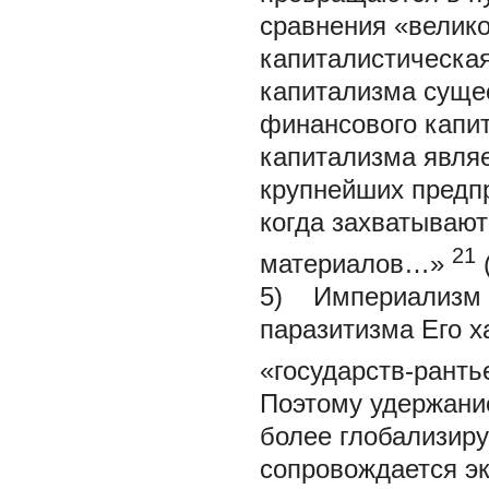
сравнения «велико
капиталистическая
капитализма сущес
финансового капи
капитализма явля
крупнейших предпр
когда захватывают
21
материалов…»
(
5) Империализм е
паразитизма Его х
«государств-ранть
Поэтому удержание
более глобализир
сопровождается эк