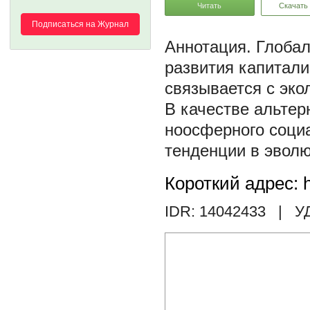
Читать
Скачать
Подписаться на Журнал
Глобал
развития капитали
связывается с эко
В качестве альтер
ноосферного соци
тенденции в эволю
Короткий адрес: h
IDR: 14042433
| У