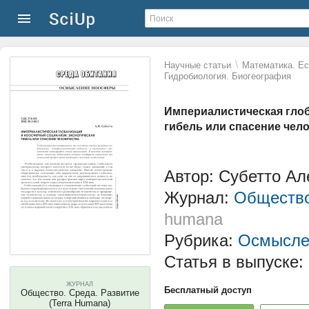
\
Научные статьи
Математика. Ес
Гидробиология. Биогеография
Империалистическая глоб
гибель или спасение чел
Автор: Субетто А
Журнал:
Общество
humana
Рубрика:
Осмысле
Статья в выпуске:
ЖУРНАЛ
Бесплатный доступ
Общество. Среда. Развитие
(Terra Humana)