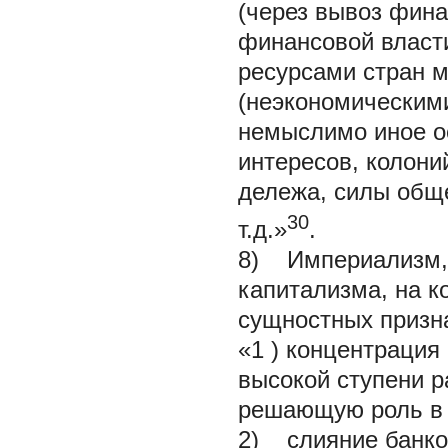
(через вывоз фина
финансовой власт
ресурсами стран м
(неэкономическим
немыслимо иное о
интересов, колоний
дележа, силы общ
30
т.д.»
.
8) Империализм, 
капитализма, на к
сущностных призна
«1 ) концентрация
высокой ступени р
решающую роль в 
2) слияние банко