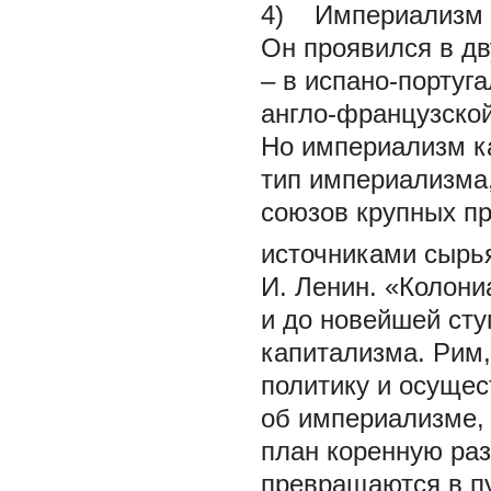
4) Империализм в
Он проявился в дв
– в испано-португа
англо-французской
Но империализм к
тип империализма,
союзов крупных п
источниками сырь
И. Ленин. «Колон
и до новейшей сту
капитализма. Рим,
политику и осуще
об империализме,
план коренную ра
превращаются в п