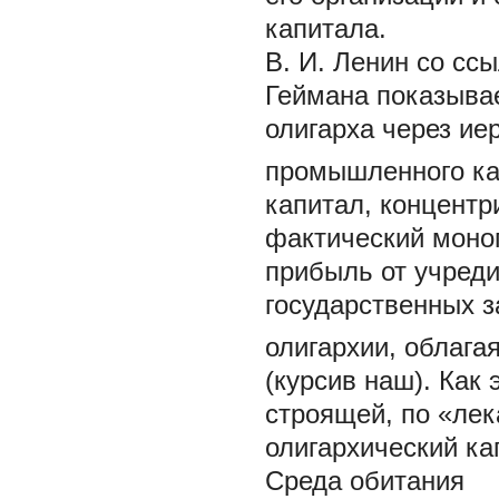
капитала.
В. И. Ленин со сс
Геймана
показывае
олигарха через ие
промышленного ка
капитал, концентр
фактический моно
прибыль от учреди
государственных з
олигархии, облаг
(курсив наш). Как
строящей, по «ле
олигархический ка
Среда обитания