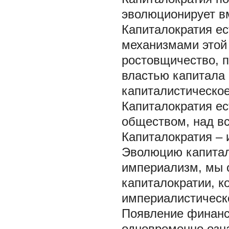
эволюционирует в
Капиталократия е
механизмами этой в
ростовщичество, п
властью капитала 
капиталистическое
Капиталократия е
обществом, над в
Капиталократия – 
Эволюцию капитал
империализм, мы 
капиталократии, к
империалистическ
Появление финанс
одновременно озн