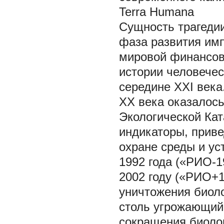
Terra Humana
Сущность трагедии
фаза развития им
мировой финансов
истории человечес
середине XXI века.
ХХ века оказалось
Экологической Ка
индикаторы, прив
охране среды и у
1992 года («РИО-1
2002 году («РИО+1
уничтожения биоло
столь угрожающий 
сокращения биоло