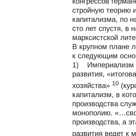
конгрессов герман
стройную теорию 
капитализма, по н
сто лет спустя, в 
марксистской лите
В крупном плане 
к следующим осно
1) Империализм е
развития, «итогов
10
хозяйства»
(кур
капитализм,
в кот
производства слу
монополию.
«…сво
производства, а э
развития ведет к 