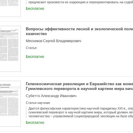
предлагают произвести их коррекцию и переориентировать на соде
охраны здоровья населения.
Бесплатно
Вопросы эффективности лесной и экологической поли
казачество
Мясников Сергей Владимирович
Статья
Бесплатно
Гелиокосмическая революция и Евразийство как мом
Гумилевского переворота в научной картине мира нач
Субетто Александр Иванович
Статья научная
Дается философская характеристика научной парадигмы XXI в., оп
гумилевский переворот в научной картине мира, который должен ле
человечества – управляемой социоприродной эволюции на базе общ
образовательного общества. Евразийский компонент теории Л.Н. Г
Бесплатно
составляющая ноосферогенеза