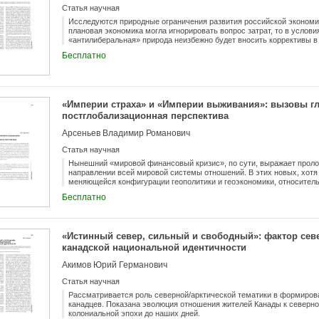
Статья научная
Исследуются природные ограничения развития российской экономик
плановая экономика могла игнорировать вопрос затрат, то в услов
«антилиберальная» природа неизбежно будет вносить коррективы 
пропорции.
Бесплатно
«Империи страха» и «Империи выживания»: вызовы г
постглобализационная перспектива
Арсеньев Владимир Романович
Статья научная
Нынешний «мировой финансовый кризис», по сути, выражает прол
направлении всей мировой системы отношений. В этих новых, хотя
меняющейся конфигурации геополитики и геоэкономики, относител
языковые и культурные общности, сформировавшиеся в период ко
Бесплатно
придать им более консолидированный характер на основе партнерс
фактором оздоровления глобальных общественных процессов и при
способного увести от нарастающей катастрофичности.
«Истинный север, сильный и свободный»: фактор се
канадской национальной идентичности
Акимов Юрий Германович
Статья научная
Рассматривается роль северной/арктической тематики в формиров
канадцев. Показана эволюция отношения жителей Канады к северно
колониальной эпохи до наших дней.