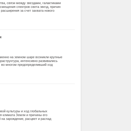
тва, связи между звездами, галактиками
 смещения спектров света звезд, причин
 расширения за счет захвата нового
и
ременно на земном шаре возникли крупные
фраструктура, интенсивно развивались
д, во многом предопределивший ход
ание осевого времени. Какая энергия
 Ответ: источником служила аномально
вой культуры и ход глобальных
я климата Земли и причины его
на зарождение, расцвет и распад
иматическими изменениями.