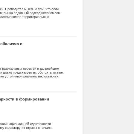
и. Проводится мысль о том, что если
иях рынка подобный подход неприемлем:
в сложившиеся территориальные
лобализма и
ог радикальных перемен в дальнейшем
 и давно предсказуемых обстоятельствах
ьно устойчивой реальностью остаются
лониальных империй. Если попытаться
кого взаимодействия, это может оказаться
дания им оптимального содержания,
верности в формировании
ании национальной идентичности
му характеру их страны с начала