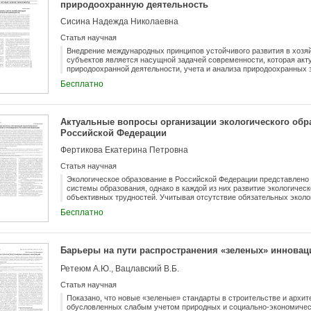
природоохранную деятельность
Сисина Надежда Николаевна
Статья научная
Внедрение международных принципов устойчивого развития в хозя
субъектов является насущной задачей современности, которая акт
природоохранной деятельности, учета и анализа природоохранных 
природоохранных мероприятий. В целях развития методологии ана
Бесплатно
хозяйствующих субъектов как функции управления и повышения э
следует определить понятие и содержание природоохранных затрат
разработать методику их анализа. Понятие «экологические затраты
дискуссионными и требуют дальнейшей научной проработки. Пред
Актуальные вопросы организации экологического обр
понятие экологических затрат, раскрыть их содержание, классифиц
Российской Федерации
бухгалтерского учета и анализа, а также предложена методика их 
качественного и количественного факторного анализа.
Фертикова Екатерина Петровна
Статья научная
Экологическое образование в Российской Федерации представлено 
системы образования, однако в каждой из них развитие экологичес
объективных трудностей. Учитывая отсутствие обязательных эколо
эколого-просветительские мероприятия на данный момент можно р
Бесплатно
экологического образования и воспитания широких слоев населения.
мероприятий стали более ощутимы в обществе, необходим многос
проводимых эколого-просветительских мероприятий, а также вовле
институтов. Анализ складывающейся в Российской Федерации сист
Барьеры на пути распространения «зеленых» инновац
произведен на основе сведений, представленных в ежегодных госуд
охране окружающей среды. Перспективной задачей в деле повышени
Ретеюм А.Ю., Вацлавский В.Б.
которая нашла отражение в содержании Национального проекта «Эко
просветительской деятельности на базе особо охраняемых природн
Статья научная
Показано, что новые «зеленые» стандарты в строительстве и архит
обусловленных слабым учетом природных и социально-экономичес