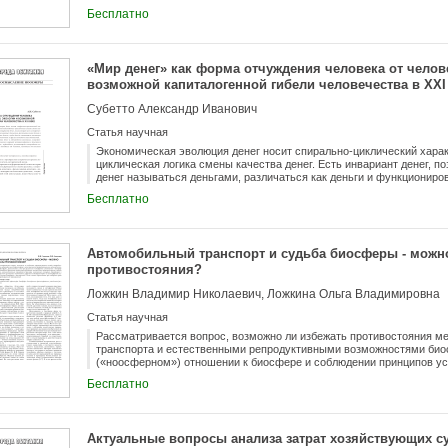
Бесплатно
«Мир денег» как форма отчуждения человека от челов
возможной капиталогенной гибели человечества в XXI
Субетто Александр Иванович
Статья научная
Экономическая эволюция денег носит спирально-циклический харак
циклическая логика смены качества денег. Есть инвариант денег,
денег называться деньгами, различаться как деньги и функциониров
носителем меновых, товарно-рыночных и других экономических от
Бесплатно
мировая финансовая капиталократия олицетворяют собой вершину э
неэквивалентной доли в товарно-рыночных отношениях до вершины о
капитала, которые и материализуется в виртуальном капитале, в ви
деньгами». Эволюция отчуждения денег и отчуждения капитала, о
Автомобильный транспорт и судьба биосферы - можно
капиталократии и денежного «киберпространства», переходит в ус
противостояния?
человека, капитала от человека, капитала от экологии и природы.
Ложкин Владимир Николаевич, Ложкина Ольга Владимировна
Статья научная
Рассматривается вопрос, возможно ли избежать противостояния м
транспорта и естественными репродуктивными возможностями био
(«ноосферном») отношении к биосфере и соблюдении принципов ус
общества прогноз может быть оптимистичным, приводятся примеры
Бесплатно
снижению негативного воздействия городского автотранспорта на 
долгосрочной 30-ти летней перспективе при внедрении ряда приро
Актуальные вопросы анализа затрат хозяйствующих с