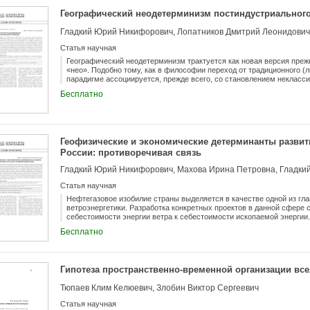
Географический неодетерминизм постиндустриальног
Гладкий Юрий Никифорович, Лопатников Дмитрий Леонидович
Статья научная
Географический неодетерминизм трактуется как новая версия преж
«нео». Подобно тому, как в философии переход от традиционного (
парадигме ассоциируется, прежде всего, со становлением некласс
географии связывается, прежде всего, с усилением алармистской 
Бесплатно
сознания в постиндустриальную эпоху, реализацией концепций «уст
и т.д. Подчеркивается, что детерминизм в понимании системы «при
тесно связанными с развитием философской мысли и общим ходом
современные подходы к классическим теориям географического де
критикуется слабое внимание известных теоретиков постиндустриа
Геофизические и экономические детерминанты развит
компоненты в его становлении. Между тем, географический детерм
методологический подход в современной географии не устаревает 
России: противоречивая связь
прогресса. В постиндустриальную эпоху он не ослабевает или отме
Гладкий Юрий Никифорович, Махова Ирина Петровна, Гладки
Статья научная
Нефтегазовое изобилие страны выделяется в качестве одной из гл
ветроэнергетики. Разработка конкретных проектов в данной сфере
себестоимости энергии ветра к себестоимости ископаемой энергии
между экономическими и геофизическими условиями развития ветр
Бесплатно
обладает колоссальным потенциалом ветровой энергии. С другой -
зоной наиболее «щедрых» потенциальных ветроресурсов, характер
среды. Подчеркивается, что в ряде отдаленных регионов Крайнего 
энергетика не является источником получения прибыли, а призва
Гипотеза пространственно-временной организации вс
- социальные и экологические. Высказывается мысль, что емким 
ветровой энергетики могут стать как миллионы индивидуальных фе
Тюпаев Клим Келюевич, Злобин Виктор Сергеевич
и дачи российских граждан - недостаточно глубоко исследованный 
Статья научная