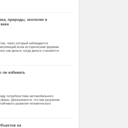
ека, природы, экологии и
 веке
тер, через который наблюдается
 позволяющий всем историческим формам
ать как деньги, когда деньги становятся
ношений. Глобальный империализм и
кономического развития денег, развития
тчуждения денег от денег, капитала от
ртуальных деньгах, в «деньгах над
лицетворяемого самим появлением мировой
 ли избежать
иливающееся отчуждение человека от
ежду потребностями автомобильного
сферы. Доказывается, что при разумном
тойчивого развития человеческого
 позитивных сценариев, приводящих к
атмосферный воздух Санкт-Петербурга в
доохранных мероприятий.
убъектов на