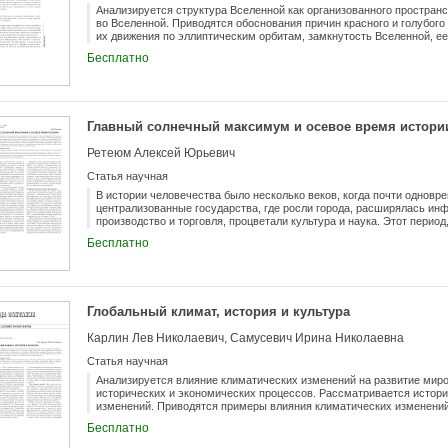
Анализируется структура Вселенной как организованного пространс
во Вселенной. Приводятся обоснования причин красного и голубого
их движения по эллиптическим орбитам, замкнутость Вселенной, ее
пространства Хаоса.
Бесплатно
Главный солнечный максимум и осевое время истори
Ретеюм Алексей Юрьевич
Статья научная
В истории человечества было несколько веков, когда почти однов
централизованные государства, где росли города, расширялась ин
производство и торговля, процветали культура и наука. Этот перио
глобальных событий в последующие два тысячелетия, получил назв
Бесплатно
питала процессы уникальных перемен в традиционных обществах?
высокая солнечная активность.
Глобальный климат, история и культура
Карлин Лев Николаевич, Самусевич Ирина Николаевна
Статья научная
Анализируется влияние климатических изменений на развитие миро
исторических и экономических процессов. Рассматривается истори
изменений. Приводятся примеры влияния климатических изменений 
цивилизаций. Предложен взгляд на развитие культуры в связи с кл
Бесплатно