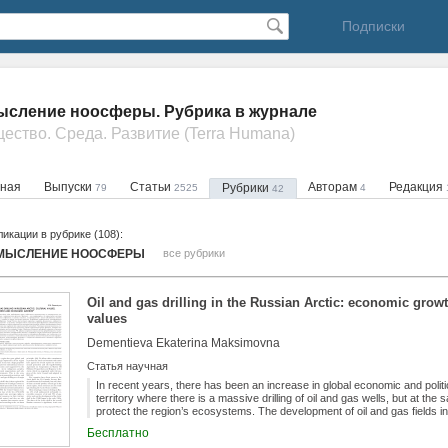
Подписки
сление ноосферы. Рубрика в журнале
щество. Среда. Развитие (Terra Humana)
вная
Выпуски
Статьи
Авторам
Редакция
Рубрики
79
2525
4
42
икации в рубрике (108):
МЫСЛЕНИЕ НООСФЕРЫ
все рубрики
Oil and gas drilling in the Russian Arctic: economic grow
values
Dementieva Ekaterina Maksimovna
Статья научная
In recent years, there has been an increase in global economic and politica
territory where there is a massive drilling of oil and gas wells, but at the
protect the region’s ecosystems. The development of oil and gas fields i
peoples with a financial “airbag” and is an instrument of social transfor
Бесплатно
Arctic mineral resources can contribute to the well-being of both the glo