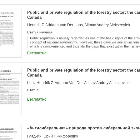
risks, close attention should be paid to protecting the environment of the 
of the North. The main shelf projects of key oil and gas companies of th
environmental measures are analyzed, the main tools of dialogue with the
Public and private regulation of the forestry sector: the ca
interaction and interdependence of planetary factors such as global clim
Canada
technological and technological progress, global intercultural developme
indigenous peoples of the northern polar region are comprehensively sh
Hendrik Z. Adriaan Van Der Loos, Alimov Andrey Alekseevich
Статья научная
Public regulation is usually regarded as one of the basic rights of the st
concept of national sovereignty. However, these days we see an increase 
which is complemented and thus fills the gaps that exist within the framew
article is to highlight two different systems of public forest management
Бесплатно
of modern transnational and private regulation as a means of supplement
sovereignty in this article, we propose to consider this regulatory field on 
in the present article will be used in considering the issue of the Russian 
scale in the modern world forestry.
Public and private regulation of the forestry sector: the ca
Canada
Looz Hendrik Z. Adriaan Van Der, Alimov Andrey Alekseevich
Статья
Бесплатно
«Антилиберальная» природа против либеральной эко
Гладкий Юрий Никифорович