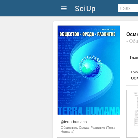
Осмы
- Об
Гла
Публ
ОС
@terra-humana
Общество. Среда. Развитие (Terra
Humana)