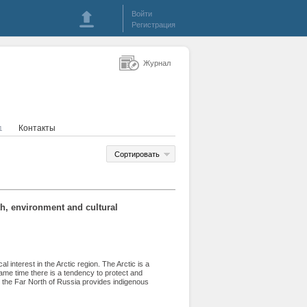
Войти
Регистрация
Журнал
Контакты
1
Сортировать
th, environment and cultural
l interest in the Arctic region. The Arctic is a
 same time there is a tendency to protect and
n the Far North of Russia provides indigenous
mation. Responsible development and mining of
bal and regional economies. Given the possible