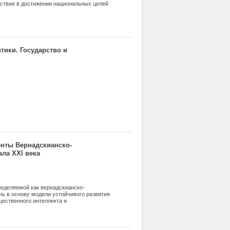
йствие в достижении национальных целей
тики. Государство и
енты Вернадскианско-
ала XXI века
ределяемой как вернадскианско-
чь в основу модели устойчивого развития
ественного интеллекта и
умилева рассматривается как важнейшая