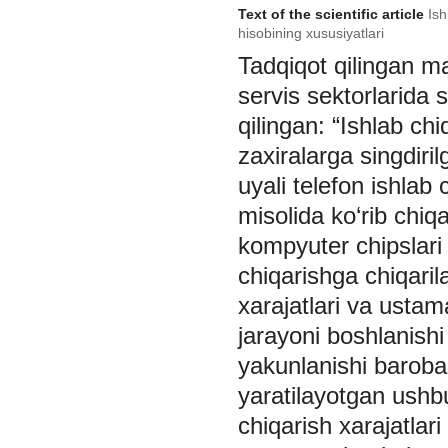
Text of the scientific article
Ish
hisobining xususiyatlari
Tadqiqot qilingan ma
servis sektorlarida 
qilingan: “Ishlab chi
zaxiralarga singdiril
uyali telefon ishlab
misolida ko‘rib chiqa
kompyuter chipslari (
chiqarishga chiqarila
xarajatlari va ustama
jarayoni boshlanishi
yakunlanishi barobar
yaratilayotgan ushbu
chiqarish xarajatlar