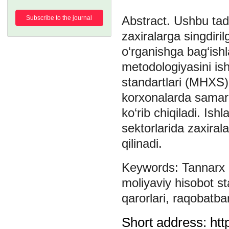
Ushbu tadq
Subscribe to the journal
zaxiralarga singdiril
o‘rganishga bag‘ish
metodologiyasini ish
standartlari (MHXS) ta
korxonalarda samaral
ko‘rib chiqiladi. Ish
sektorlarida zaxirala
qilinadi.
Tannarx 
moliyaviy hisobot st
qarorlari
,
raqobatbar
Short address: htt