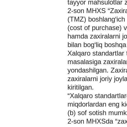
tayyor mahsulotlar za
2-son MHXS “Zaxiral
(TMZ) boshlang‘ich t
(cost of purchase) v
hamda zaxiralarni jor
bilan bog‘liq boshqa
Xalqaro standartlar 
masalasiga zaxiralar
yondashilgan. Zaxira
zaxiralarni joriy joyl
kiritilgan.
“Xalqaro standartlar
miqdorlardan eng kic
(b) sof sotish mumki
2-son MHXSda “zaxira