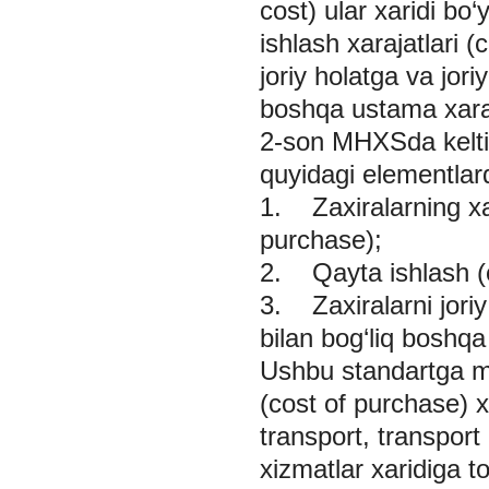
cost) ular xaridi bo
ishlash xarajatlari (
joriy holatga va joriy
boshqa ustama xaraja
2-son MHXSda keltir
quyidagi elementlard
1. Zaxiralarning xar
purchase);
2. Qayta ishlash (c
3. Zaxiralarni joriy 
bilan bog‘liq boshqa
Ushbu standartga muv
(cost of purchase) x
transport, transport
xizmatlar xaridiga t