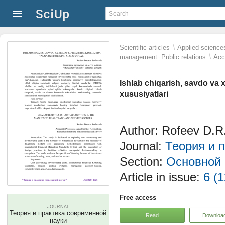
\
Scientific articles
Applied science
\
management. Public relations
Acc
Ishlab chiqarish, savdo va 
xususiyatlari
Author: Rofeev D.R
Journal:
Теория и 
Section:
Основной 
Article in issue:
6 (1
Free access
JOURNAL
Теория и практика современной
Read
Downloa
науки