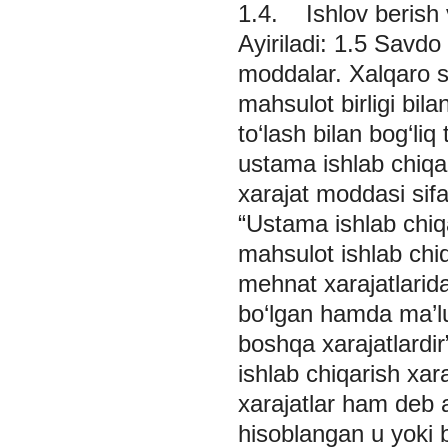
1.4. Ishlov berish v
Ayiriladi:
1.5 Savdo 
moddalar. Xalqaro st
mahsulot birligi bi
to‘lash bilan bog‘liq
ustama ishlab chiqa
xarajat moddasi sifati
“Ustama ishlab chiqa
mahsulot ishlab chiq
mehnat xarajatlarida
bo‘lgan hamda ma’l
boshqa xarajatlardir
ishlab chiqarish xara
xarajatlar ham deb a
hisoblangan u yoki bu