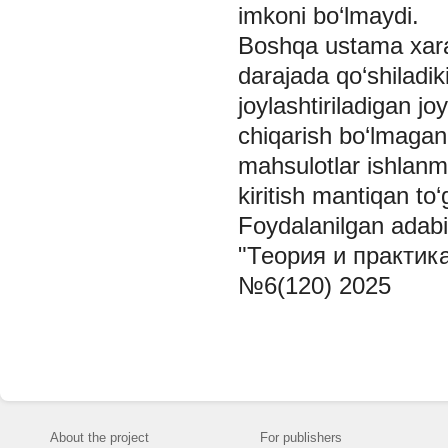
imkoni bo‘lmaydi.
Boshqa ustama xaraj
darajada qo‘shiladiki
joylashtiriladigan jo
chiqarish bo‘lmagan
mahsulotlar ishlanma
kiritish mantiqan to‘g
Foydalanilgan adabiy
"Теория и практик
№6(120) 2025
About the project
For publishers