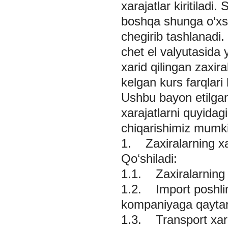
xarajatlar kiritiladi.
boshqa shunga o‘xs
chegirib tashlanadi. 
chet el valyutasida
xarid qilingan zaxir
kelgan kurs farqlari 
Ushbu bayon etilgan 
xarajatlarni quyidagi
chiqarishimiz mumk
1. Zaxiralarning xar
Qo‘shiladi:
1.1. Zaxiralarning 
1.2. Import poshlin
kompaniyaga qaytari
1.3. Transport xara