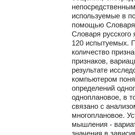
непосредственным
используемые в п
помощью Словаря 
Словаря русского 
120 испытуемых. 
количество призна
признаков, вариац
результате исслед
компьютером поня
определений одног
одноплановое, в т
связано с анализо
многоплановое. У
мышления - вариат
значения в зависим