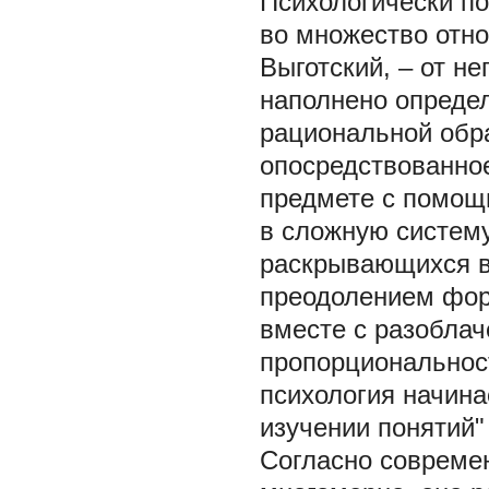
Психологически п
во множество отно
Выготский, – от н
наполнено определ
рациональной обра
опосредствованно
предмете с помощ
в сложную систему
раскрывающихся в 
преодолением форм
вместе с разоблач
пропорциональнос
психология начин
изучении понятий" 
Согласно совреме