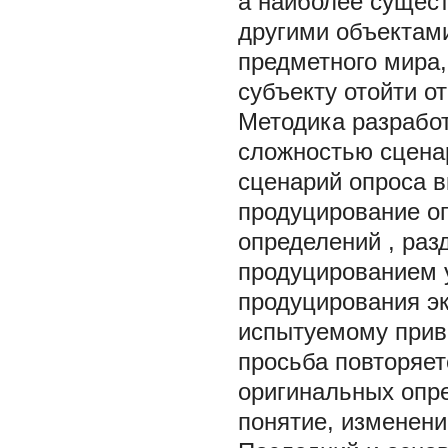
а наиболее сущест
другими объектами
предметного мира,
субъекту отойти о
Методика разработ
сложностью сцена
сценарий опроса 
продуцирование о
определений
,
раз
продуцированием 
продуцирования э
испытуемому приве
просьба повторяет
оригинальных опре
понятие, изменен