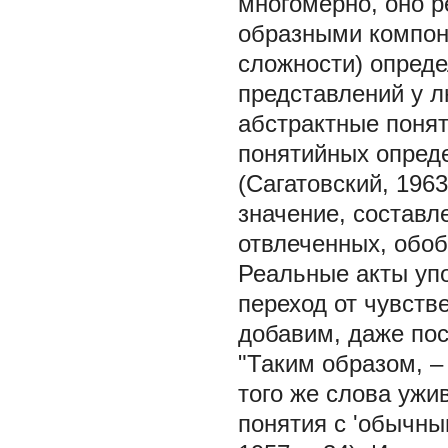
многомерно, оно р
образными компон
сложности) опред
представлений у л
абстрактные поня
понятийных опреде
(Сагатовский, 196
значение, составле
отвлеченных, обоб
Реальные акты уп
переход от чувств
добавим, даже пос
"Таким образом, –
того же слова ужи
понятия с 'обычны