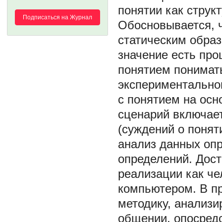
понятии как струк
Подписаться на Журнал
Обосновывается, ч
статическим образ
значение есть про
понятием понимат
экспериментально
с понятием на осн
сценарий включает
(суждений о понят
анализ данных оп
определений. Дост
реализации как че
компьютером. В п
методику, анализ
общении, опосред