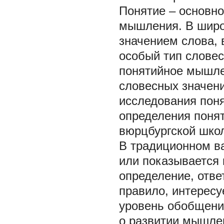
Понятие – основно
мышления. В широ
значением слова, 
особый тип словес
понятийное мышле
словесных значени
исследования пон
определения понят
вюрцбургской школ
В традиционном в
или показывается 
определение, ответ
правило, интересуе
уровень обобщения
о развитии мышле