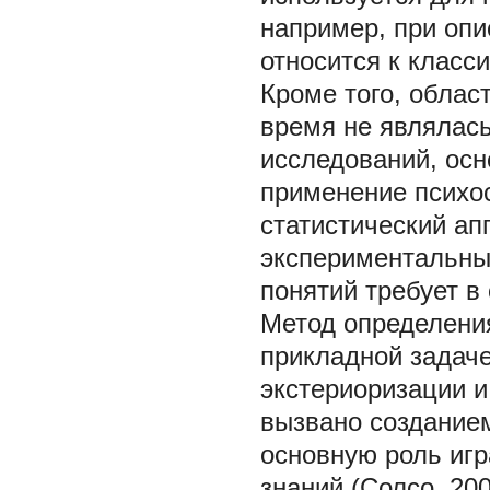
например, при опи
относится к класс
Кроме того, облас
время не являлас
исследований, ос
применение психос
статистический ап
экспериментальных
понятий требует в
Метод определения
прикладной задаче
экстериоризации и
вызвано созданием
основную роль иг
знаний (Солсо, 200