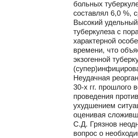
больных туберкуле
составлял 6,0 %, с
Высокий удельный
туберкулеза с пор
характерной особе
времени, что объ
экзогенной туберк
(супер)инфициров
Неудачная реорган
30-х гг. прошлого
проведения проти
ухудшением ситуац
оценивая сложившу
С.Д. Грязнов неод
вопрос о необходи