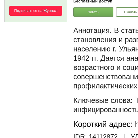
Бесплатный доступ
Подписаться на Журнал
Читать
Скачать
В стат
становления и ра
населению г. Улья
1942 гг. Дается а
возрастного и соц
совершенствования
профилактических
инфицированност
Короткий адрес: h
IDR: 14112872
| УД