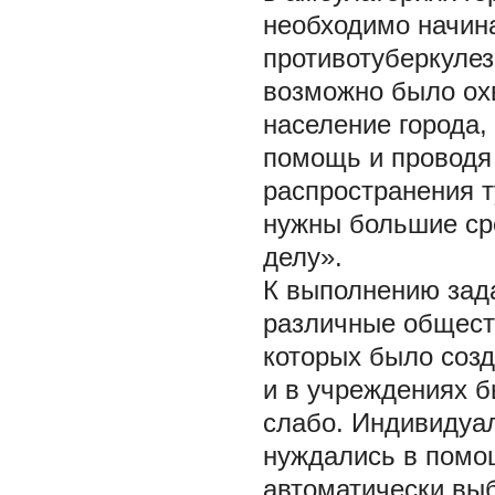
необходимо начина
противотуберкулез
возможно было охв
население города,
помощь и проводя 
распространения т
нужны большие ср
делу».
К выполнению зад
различные обществ
которых было созд
и в учреждениях б
слабо. Индивидуа
нуждались в помо
автоматически вы