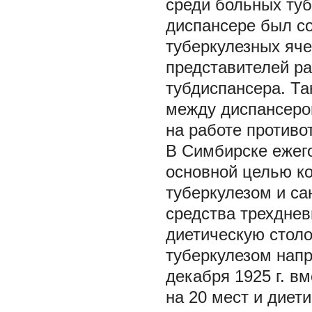
среди больных ту
диспансере был с
туберкулезных яче
представителей р
тубдиспансера. Т
между диспансером
на работе противо
В Симбирске ежег
основной целью ко
туберкулезом и са
средства трехднев
диетическую столо
туберкулезом нап
декабря 1925 г. в
на 20 мест и диети