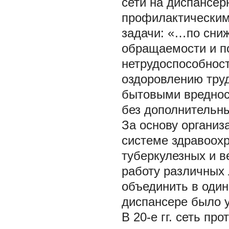
сети на диспансер
профилактическим
задачи: «…по сни
обращаемости и п
нетрудоспособност
оздоровлению тру
бытовыми вреднос
без дополнительных
За основу организ
системе здравоох
туберкулезных и 
работу различных
объединить в оди
диспансере было у
В 20-е гг. сеть п