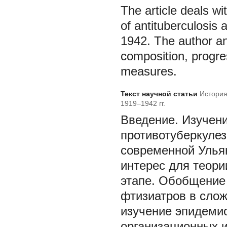
The article deals wi
of antituberculosis
1942. The author an
composition, progre
measures.
Текст научной статьи
История
1919–1942 гг.
Введение.
Изучени
противотуберкуле
современной Улья
интерес для теори
этапе. Обобщение 
фтизиатров в слож
изучение эпидемио
организационных 