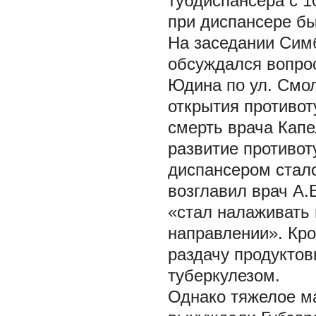
тубдиспансера с 10
при диспансере бы
На заседании Симб
обсуждался вопро
Юдина по ул. Смол
открытия противот
смерть врача Капе
развитие противот
диспансером стало 
возглавил врач А.В
«стал налаживать 
направлении». Кр
раздачу продукто
туберкулезом.
Однако тяжелое ма