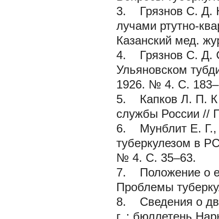
3.
Грязнов С. Д.
лучами ртутно-ква
Казанский мед. жур
4.
Грязнов С. Д.
Ульяновском тубди
1926. № 4. С. 183–
5.
Капков Л. П.
К
службы России // 
6.
Мунблит Е. Г., 
туберкулезом в РС
№ 4. С. 35–63.
7. Положение о ед
Проблемы туберкул
8. Сведения о дв
г. : бюллетень Нар