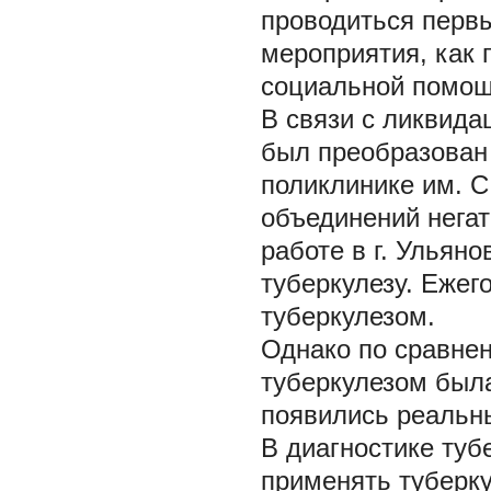
проводиться перв
мероприятия, как 
социальной помощ
В связи с ликвида
был преобразован 
поликлинике им. 
объединений негат
работе в г. Ульян
туберкулезу. Ежег
туберкулезом.
Однако по сравнен
туберкулезом была
появились реальн
В диагностике туб
применять туберку