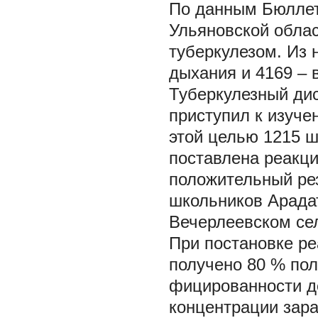
По данным Бюллете
Ульяновской облас
туберкулезом. Из 
дыхания и 4169 –
Туберкулезный дис
приступил к изуче
этой целью 1215 ш
поставлена реакци
положительный рез
школьников Арадат
Вечерлеевском се
При постановке р
получено 80 % пол
фицированности де
концентрации зара