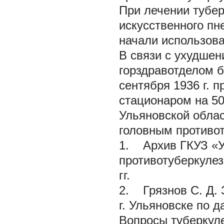
При лечении тубе
искусственного пн
начали использов
В связи с ухудшен
горздравотделом б
сентября 1936 г. п
стационаром на 50
Ульяновской облас
головным противо
1. Архив ГКУЗ «У
противотуберкулез
гг.
2.
Грязнов С. Д.
г. Ульяновске по д
Вопросы туберкуле