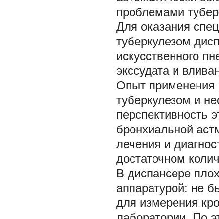
проблемами тубер
Для оказания спе
туберкулезом дис
искусственного пн
экссудата и влива
Опыт применения 
туберкулезом и не
перспективность э
бронхиальной астм
лечения и диагнос
достаточном колич
В диспансере плох
аппаратурой: не б
для измерения кро
лаборатории. По 