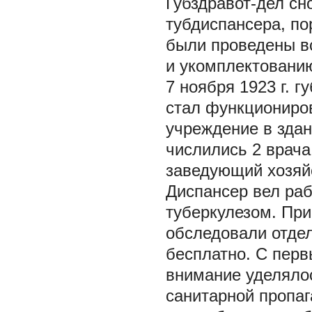
Губздравот-дел сн
тубдиспансера, пор
были проведены в
и укомплектовани
7 ноября 1923 г. 
стал функциониро
учреждение в здан
числились 2 врача
заведующий хозяйс
Диспансер вел раб
туберкулезом. При
обследовали отдел
бесплатно. С перв
внимание уделяло
санитарной пропа