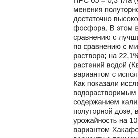
НРС
05
= 0,3 т/га
менения полуторн
достаточно высоко
фосфора. В этом 
сравнению с лучши
по сравнению с ми
раствора; на 22,1
растений водой (К
вариантом с испол
Как показали иссл
водорастворимым 
содержанием калия
полуторной дозе, 
урожайность на 1
вариантом Хакафос