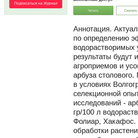
Подписаться на Журнал
Читать
Скачать
Актуал
по определению э
водорастворимых 
результаты будут 
агроприемов и ус
арбуза столового.
в условиях Волгог
селекционной опыт
исследований - ар
гр/100 л водорас
Фолиар, Хакафос.
обработки растени