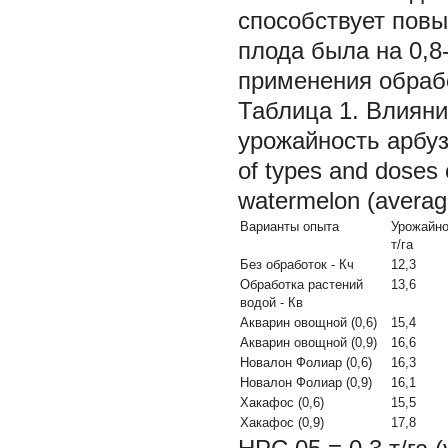
способствует повы
плода была на 0,8
применения обработ
Таблица 1. Влияни
урожайность арбуза
of types and doses of
watermelon (average
Варианты опыта
Урожайно
т/га
Без обработок - Кч
12,3
Обработка растений
13,6
водой - Кв
Акварин овощной (0,6)
15,4
Акварин овощной (0,9)
16,6
Новалон Фолиар (0,6)
16,3
Новалон Фолиар (0,9)
16,1
Хакафос (0,6)
15,5
Хакафос (0,9)
17,8