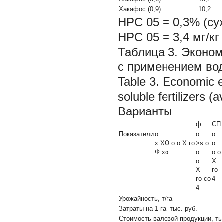
Хакафос (0,9)
10,2
НРС
05
= 0,3% (су
НРС
05
= 3,4 мг/к
Таблица 3. Эконо
с применением вод
Table 3. Economic e
soluble fertilizers (
Варианты
ф
СП
Показатели
о
о
о
х ХО о о X го
>s о
о
Ф хо
о
о о
о
X
X
го
го со
4
4
Урожайность, т/га
Затраты на 1 га, тыс. руб.
Стоимость валовой продукции, тыс. 