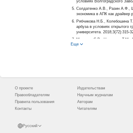
условиях Волгоградского Завол
Солдатенко А.В., Разин А.Ф., 
экономика в АПК как драйвер ро
Рябчикова Н.Б., Колебошина Т.
арбуза в условиях открытого г
университета. 2018;3(72):315-3
Малуева С.В., Никулина Т.М.,
Еще
работы в бахчеводстве. Сборн
экономического развития АПК и
Литвинов С.С. Методика полев
Белик В.Ф., Бондаренко Г.А. 
овощными и бахчевыми культур
Белик В.Ф. Методика физиолог
О проекте
Издательствам
Правообладателям
Научным журналам
Правила пользования
Авторам
Контакты
Читателям
Русский