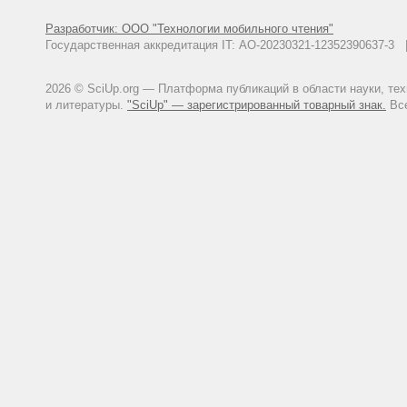
Разработчик: ООО "Технологии мобильного чтения"
Государственная аккредитация IT: АО-20230321-12352390637-
2026 © SciUp.org — Платформа публикаций в области науки, те
и литературы.
"SciUp" — зарегистрированный товарный знак.
Все