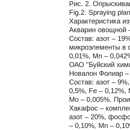
Рис. 2. Опрыскив
Fig.2. Spraying plant
Характеристика и
Акварин овощной
Состав: азот – 19
микроэлементы в ф
0,01%, Mn – 0,042
ОАО "Буйский хими
Новалон Фолиар
–
Состав: азот – 9%
0,5%, Fe – 0,12%, 
Mo – 0,005%. Прои
Хакафос – компле
азот – 20%, фосфо
– 0,10%, Mn – 0,10