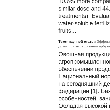
10.6% more compared
similar dose and 44
treatments). Evaluat
water-soluble fertil
fruits...
Текст научной статьи
Эффекти
дозах при выращивании арбуза 
Овощная продукци
агропромышленног
обеспечении продо
Национальный нор
на сегодняшний де
федерации [1]. Ба
особенностей, зан
Обладая высокой 