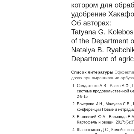
котором для обра
удобрение Хакафос
Об авторах:
Tatyana G. Kolebosh
of the Department 
Natalya B. Ryabch
Department of agric
Список литературы
Эффектив
дозах при выращивании арбуза 
Солдатенко А.В., Разин А.Ф., 
системе продовольственной без
2-9-15
Бочерова И.Н., Малуева С.В.,
конференции Новые и нетрадици
Быковский Ю.А., Варивода Е.А
Картофель и овощи. 2017;(6):3
Шапошников Д.С., Колебошина 