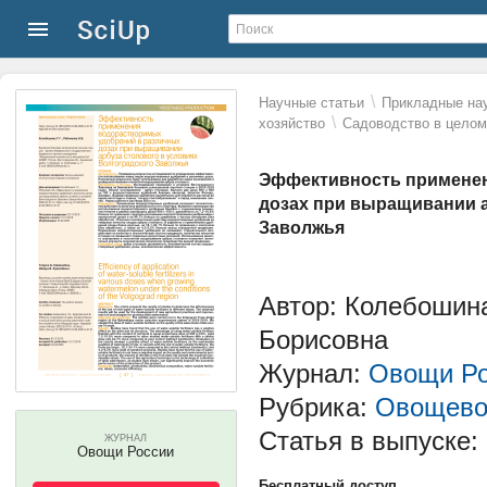
\
Научные статьи
Прикладные нау
\
хозяйство
Садоводство в целом
Эффективность применен
дозах при выращивании а
Заволжья
Автор: Колебошин
Борисовна
Журнал:
Овощи Ро
Рубрика:
Овощево
Статья в выпуске:
ЖУРНАЛ
Овощи России
Бесплатный доступ