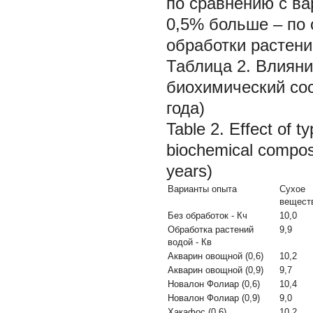
по сравнению с ва
0,5% больше – по 
обработки растени
Таблица 2. Влияни
биохимический сос
года)
Table 2. Effect of t
biochemical composi
years)
Варианты опыта
Сухое
вещест
Без обработок - Кч
10,0
Обработка растений
9,9
водой - Кв
Акварин овощной (0,6)
10,2
Акварин овощной (0,9)
9,7
Новалон Фолиар (0,6)
10,4
Новалон Фолиар (0,9)
9,0
Хакафос (0,6)
10,2