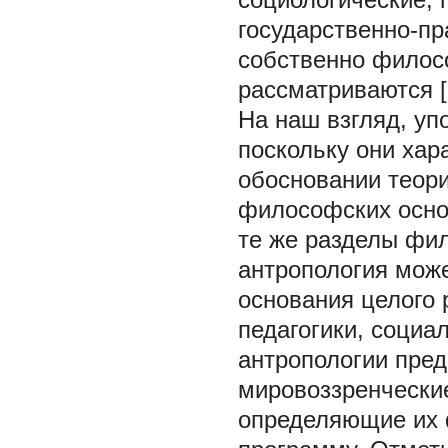
государственно-пр
собственно филос
рассматриваются [2
На наш взгляд, уп
поскольку они ха
обосновании теори
философских основ
те же разделы фи
антропология мож
основания целого 
педагогики, социа
антропологии пред
мировоззренчески
определяющие их 