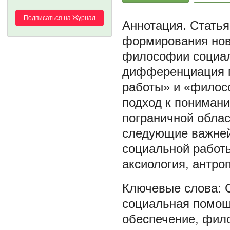
Подписаться на Журнал
Статья
формирования нов
философии социал
дифференциация п
работы» и «филос
подход к пониман
пограничной обла
следующие важне
социальной работы
аксиология, антро
социальная помо
обеспечение
,
фило