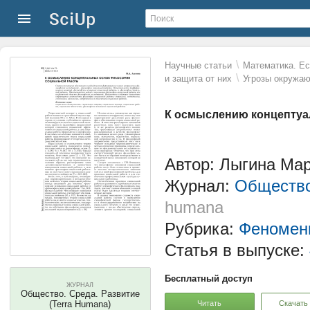
\
Научные статьи
Математика. Ес
\
и защита от них
Угрозы окружа
К осмыслению концептуа
Автор: Лыгина Ма
Журнал:
Общество
humana
Рубрика:
Феномены
Статья в выпуске:
Бесплатный доступ
ЖУРНАЛ
Общество. Среда. Развитие
Читать
Скачать
(Terra Humana)