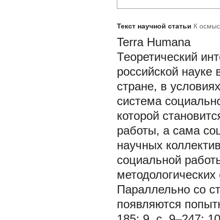
Текст научной статьи
К осмыс
Terra Humana
Теоретический инт
российской науке в
стране, в условия
система социальн
которой становит
работы, а сама с
научных коллектив
социальной работ
методологических 
Параллельно со с
появляются попытк
185; 9, с. 9–247; 