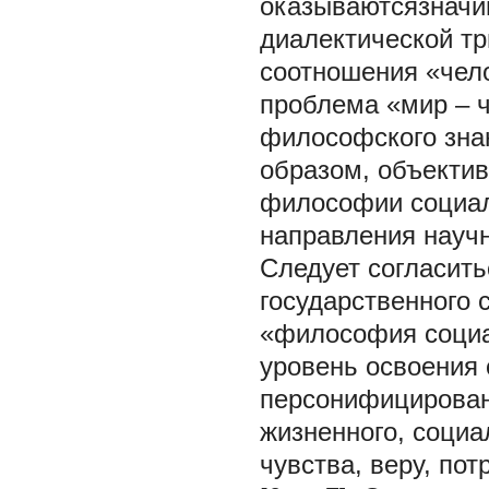
оказываютсязнач
диалектической тр
соотношения «чел
проблема «мир – 
философского знан
образом, объекти
философии социал
направления науч
Следует согласит
государственного 
«философия социа
уровень освоения
персонифицирован
жизненного, социа
чувства, веру, по