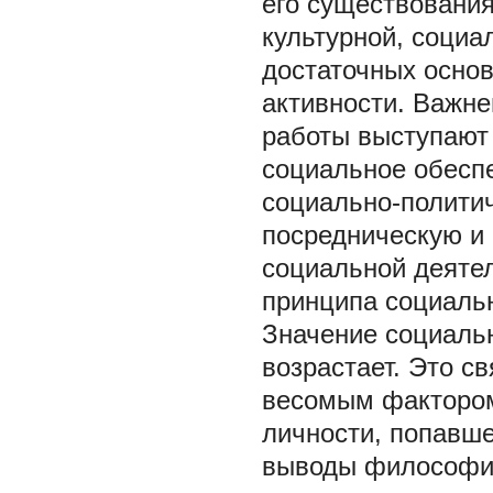
его существования
культурной, социа
достаточных осно
активности. Важн
работы выступают
социальное обесп
социально-полити
посредническую и
социальной деяте
принципа социаль
Значение социаль
возрастает. Это св
весомым фактором
личности, попавш
выводы философи