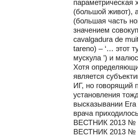
параметрическая 
(большой живот), а
(большая часть ног
значением совоку
cavalgadura de
mui
tareno) – ‘…
этот 
мускула
’) и
малюс
Хотя определяющи
является субъект
ИГ, но говорящий 
установления тожд
высказывании
Er
врача приходилос
ВЕСТНИК 2013 № 
ВЕСТНИК 2013 № 