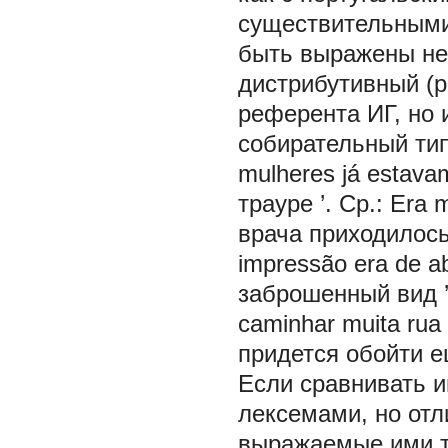
существительными
быть выражены не 
дистрибутивный (
референта ИГ, но 
собирательный тип
mulheres
já estava
трауре
’. Ср.:
Era
m
врача приходилос
impressão era de 
заброшенный вид
caminhar
muita rua
придется обойти 
Если сравнивать 
лексемами, но отл
выражаемые ими т