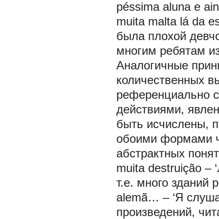
péssima aluna e ain
muita malta lá da e
была плохой девчо
многим ребятам и
Аналогичные прин
количественных в
референциально с
действиями, явле
быть исчислены, п
обоими формами чи
абстрактных понят
muita destruição –
т.е. много зданий р
alemã… – ‘Я слуша
произведений, чита