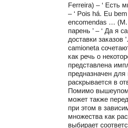
Ferreira) – ‘
Есть
м
– ‘
Pois há. Eu bem
encomendas
… (M. 
парень
’ – ‘
Да я с
доставки заказов
camioneta
сочетаю
как речь о некото
представлена импл
предназначен для 
раскрывается в от
Помимо вышеупомя
может также перед
при этом в зависи
множества как рас
выбирает соответ