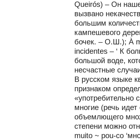
Queirós) –
Он наше
вызвано некачеств
большим количест
кампешевого дерев
бочек. – О.Ш.);
À m
incidentes
– ‘
К бол
большой воде, ко
несчастные случа
В русском языке 
признаком определ
«употребительно 
многие
(речь идет
объемлющего множе
степени можно отн
muito ~ pou-co ‘мн