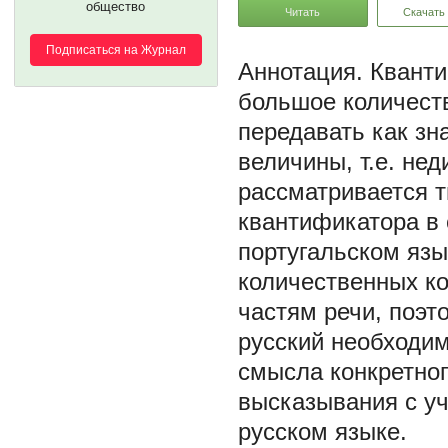
общество
Читать
Скачать
Подписаться на Журнал
Квант
большое количеств
передавать как зна
величины, т.е. нед
рассматривается т
квантификатора в 
португальском язы
количественных ко
частям речи, поэт
русский необходим
смысла конкретног
высказывания с уч
русском языке.