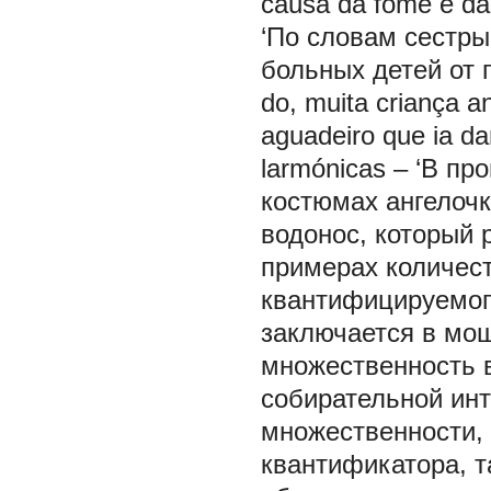
causa da fome e da 
‘По словам сестры
больных детей от г
do, muita criança a
aguadeiro que ia d
larmónicas – ‘В п
костюмах ангелочк
водонос, который 
примерах количест
квантифицируемого
заключается в мощ
множественность в
собирательной инт
множественности,
квантификатора, т