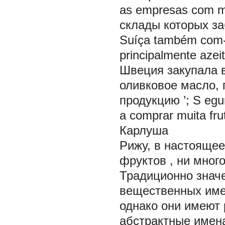
as empresas com
m
склады которых
з
Suíça também com
principalmente azeit
Швеция закупала 
оливковое масло, 
продукцию
’; S
egu
a comprar
muita fru
Карлуша
Рижу, в настоящее
фруктов
,
ни
мног
Традиционно значе
вещественных име
однако они имеют
абстрактные имена