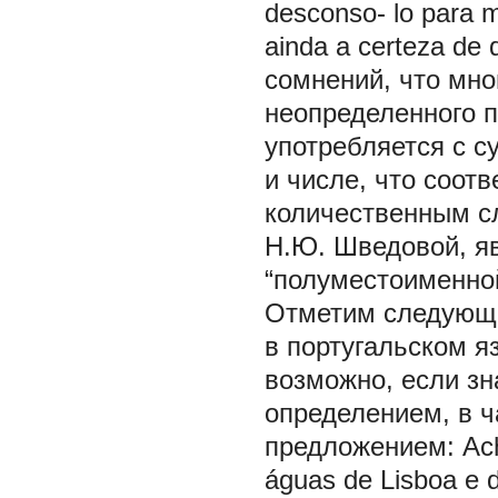
desconso- lo para 
ainda a certeza de
сомнений, что мно
неопределенного п
употребляется с с
и числе, что соот
количественным сл
Н.Ю. Шведовой, я
“полуместоименной”
Отметим следующе
в португальском я
возможно, если зн
определением, в 
предложением:
Ac
águas de Lisboa e