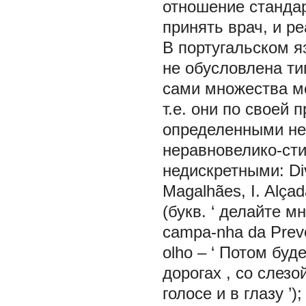
отношение стандар
принять врач, и ре
В португальском 
не обусловлена т
сами множества м
т.е. они по своей 
определенными не
неравновелико-сти 
недискретными:
Di
Magalhães, I. Alçada
(букв. ‘
делайте м
campa-nha da Prev
olho
– ‘
Потом буде
дорогах
,
со слезой
голосе и в глазу
’)