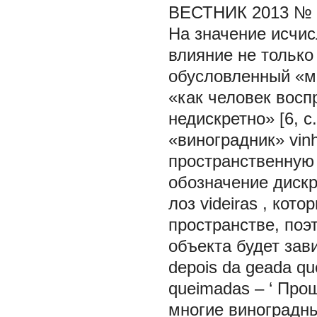
ВЕСТНИК 2013 № 
На значение исчис
влияние не только
обусловленный «м
«как человек восп
недискретно» [6, с
«виноградник»
vin
пространственную 
обозначение дискр
лоз
videiras
, кото
пространстве, поэ
объекта будет зав
depois da geada que
queimadas
– ‘
Прош
многие виноградн