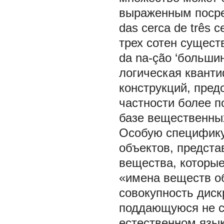
выраженным посред
das cerca de três 
трех сотен сущест
da na-ção ‘больши
логическая квант
конструкций, пре
частности более п
базе вещественных
Особую специфику
объектов, предст
вещества, которые
«имена веществ о
совокупность диск
поддающуюся не сч
естественном язык