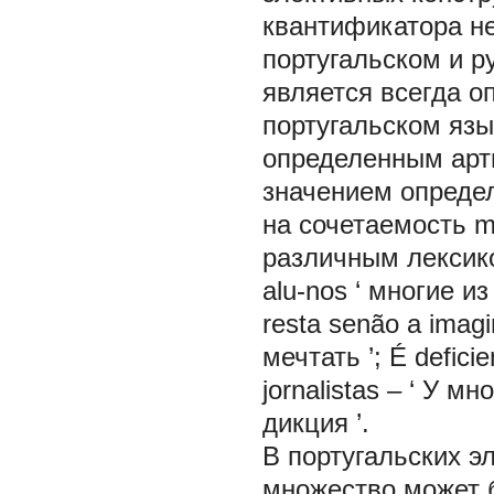
квантификатора н
португальском и р
является всегда оп
португальском яз
определенным арт
значением определ
на сочетаемость
m
различным лексик
alu-nos
‘
многие из
resta senão a imag
мечтать
’;
É defici
jornalistas
– ‘
У мно
дикция
’.
В португальских 
множество может 