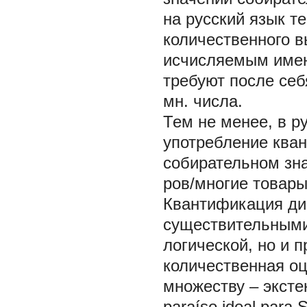
на русский язык т
количественного в
исчисляемым имена
требуют после се
мн. числа.
Тем не менее, в р
употребление ква
собирательном зн
ров/многие товары
Квантификация ди
существительными
логической, но и п
количественная оц
множеству – эксте
paraíso ideal para 