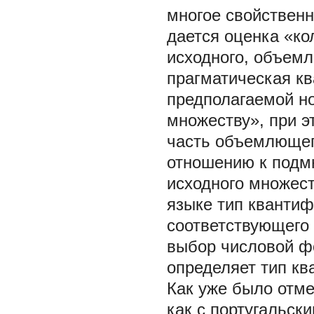
многое свойственн
дается оценка «ко
исходного, объемл
прагматическая кв
предполагаемой но
множеству», при э
часть объемлющег
отношению к подм
исходного множест
языке тип кванти
соответствующего 
выбор числовой ф
определяет тип кв
Как уже было отм
как с португальс