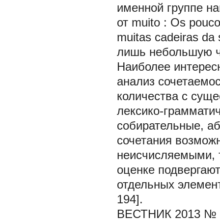
именной группе н
от
muito
:
Os pouco
muitas cadeiras da 
лишь
небольшую ч
Наиболее интерес
анализ сочетаемо
количества с сущ
лексико-грамматич
собирательные, аб
сочетания возмож
неисчисляемыми, т
оценке подвергают
отдельных элемент
194].
ВЕСТНИК 2013 № 