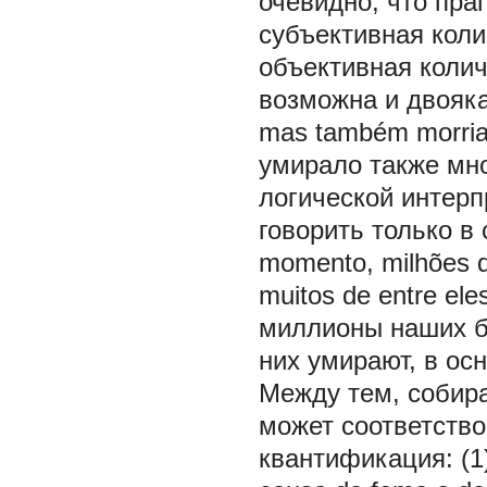
очевидно, что пра
субъективная коли
объективная колич
возможна и двояк
mas também morr
умирало также
мн
логической интер
говорить только в
momento, milhões d
muitos de entre ele
миллионы наших бр
них умирают, в ос
Между тем, собир
может соответство
квантификация: (1)