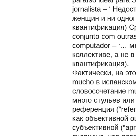
jornalista
– ‘
Недост
женщин
и ни одно
квантификация) С
conjunto com outras
computador
– ‘…
м
коллективе, а не 
квантификация).
Фактически, на эт
muchо
в испанско
словосочетание
mu
много стульев
или
референция (“refer
как объективной оце
субъективной (“apre