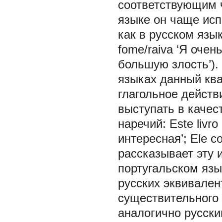
соответствующим ч
языке он чаще исп
как в русском язык
fome/raiva ‘Я очен
большую злость’).
языках данный ква
глагольное действие
выступать в качес
наречий: Este livro
интересная’; Ele co
рассказывает эту 
португальском язы
русских эквивалент
существительного 
аналогично русски