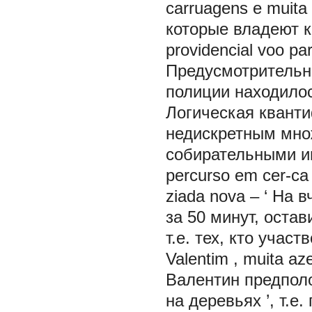
carruagens e
muita
которые владеют 
providencial voo pa
Предусмотрительно
полиции
находилос
Логическая квант
недискретным мно
собирательными 
percurso em cer-ca
ziada nova
– ‘
На в
за 50 минут, оста
т.е. тех, кто учас
Valentim
,
muita az
Валентин предполо
на деревьях
’, т.