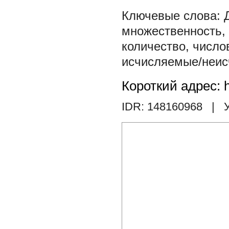
множественность
,
количество
,
число
исчисляемые/неи
Короткий адрес: h
IDR: 148160968
| У