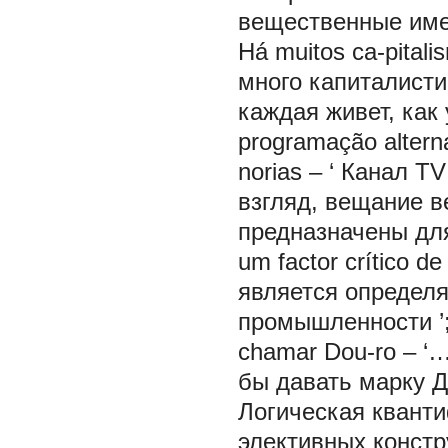
вещественные имен
Há
muitos ca-pital
много капиталисти
каждая живет, как
programação alterna
norias
– ‘
Канал TV
взгляд, вещание в
предназначены д
um factor crítico 
является определ
промышленности
chamar Dou-ro
– ‘
бы давать марку 
Логическая квант
элективных конст