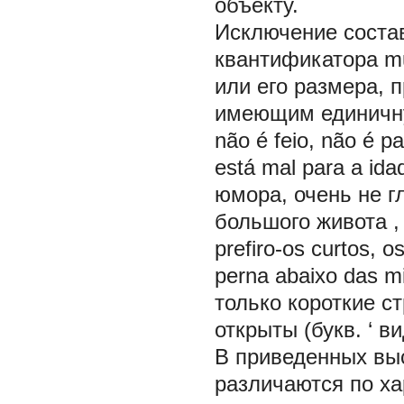
объекту.
Исключение соста
квантификатора
m
или его размера, 
имеющим единичн
não é feio, não é p
está mal para a ida
юмора, очень не гл
большого живота
prefiro-os curtos, 
perna
abaixo das m
только короткие с
открыты
(букв. ‘
ви
В приведенных вы
различаются по ха