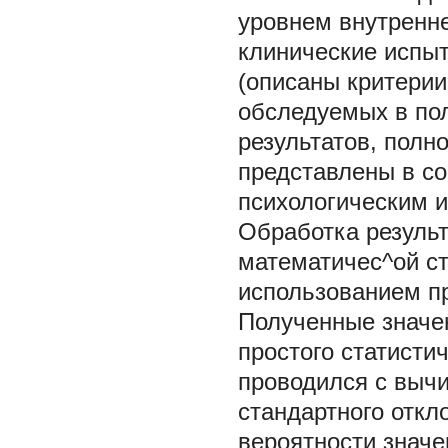
уровнем внутренн
клинические испы
(описаны критерии
обследуемых в по
результатов, полн
представлены в со
психологическим и
Обработка резуль
математичес^ой ст
использованием пр
Полученные значе
простого статисти
проводился с выч
стандартного отк
вероятности знач