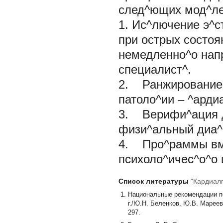
след^ющих мод^ле
1. Ис^лючение э^с
при острых состоя
немедленно^о нап
специалист^.
2. Ранжирование 
патоло^ии – ^арди
3. Верифи^ация д
физи^альный диа^н
4. Про^раммы вм
психоло^ичес^о^о 
Список литературы
"Кардиал
Национальные рекомендации по
г./Ю.Н. Беленков, Ю.В. Мареев,
297.