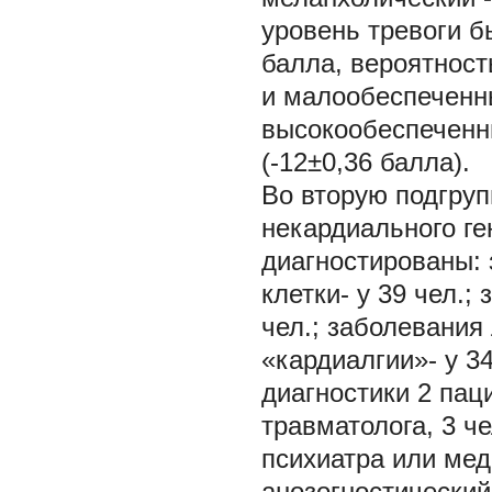
уровень тревоги б
балла, вероятност
и малообеспеченны
высокообеспеченны
(-12±0,36 балла).
Во вторую подгруп
некардиального ген
диагностированы: 
клетки- у 39 чел.;
чел.; заболевания 
«кардиалгии»- у 
диагностики 2 пац
травматолога, 3 че
психиатра или мед
анозогностический-