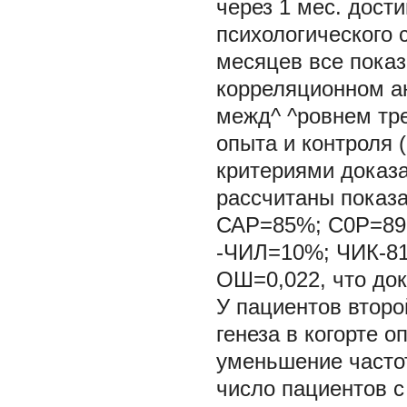
через 1 мес. дост
психологического 
месяцев все показ
корреляционном а
межд^ ^ровнем тре
опыта и контроля (
критериями доказ
рассчитаны показ
САР=85%; С0Р=89,
-ЧИЛ=10%; ЧИК-8
ОШ=0,022, что до
У пациентов второ
генеза в когорте о
уменьшение часто
число пациентов с