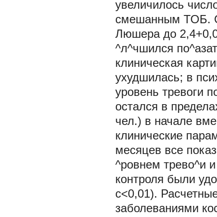
увеличилось число
смешанным ТОБ. О
Люшера до 2,4+0,0
^л^чшился по^азат
клиническая карти
ухудшилась; в пси
уровень тревоги п
остался в предела
чел.) в начале вм
клинические парам
месяцев все показ
^ровнем трево^и и
контроля были удо
с<0,01). Расчетны
заболеваниями кос