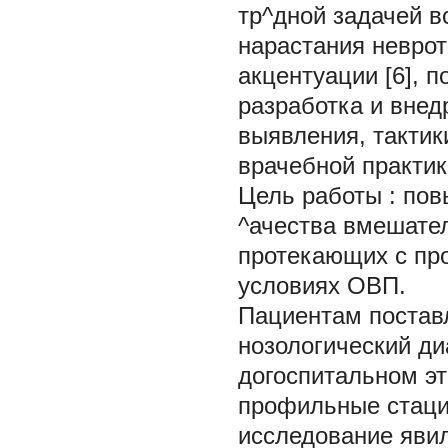
тр^дной задачей в
нарастания неврот
акцентуации [6], 
разработка и внед
выявления, тактик
врачебной практик
Цель работы
: по
^ачества вмешател
протекающих с пр
условиях ОВП.
Пациентам постав
нозологический ди
догоспитальном эт
профильные стаци
исследование яви