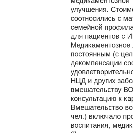
медикаментозной 
улучшения. Стоим
соотносились с м
семейной профила
для пациентов с И
Медикаментозное л
постоянным (с це
декомпенсации сос
удовлетворительно
НЦД и других забол
вмешательству ВО
консультацию к ка
Вмешательство во в
чел.) включало п
воспитания, меди