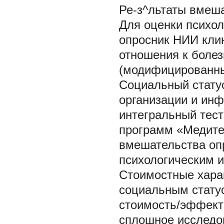
Ре-з^льтаты вмеша
Для оценки психол
опросник НИИ клин
отношения к болез
(модифицированны
Социальный статус
организации и ин
интегральный тест
программ «Медитес
вмешательства оп
психологическим и 
Стоимостные харак
социальным стату
стоимость/эффект
сплошное исследов