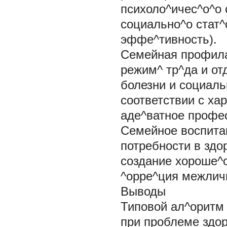
психоло^ичес^о^о 
социально^о стат^
эффе^тивность).
Семейная профила
режим^ тр^да и от
болезни и социаль
соответствии с ха
аде^ватное профе
Семейное воспитан
потребности в здо
создание хороше^о
^орре^ция межлич
Выводы
Типовой ал^оритм
при проблеме здор