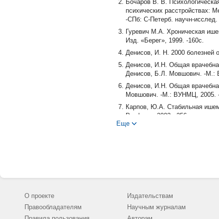
Бочаров В. В. Психологическа
психических расстройствах: Ме
-СПб: С-Петерб. научн-исслед. 
Гуревич М.А. Хроническая ишем
Изд. «Берег», 1999. -160с.
Денисов, И. Н. 2000 болезней о
Денисов, И.Н. Общая врачебная
Денисов, Б.Л. Мовшович. -М.: 
Денисов, И.Н. Общая врачебная
Мовшович. -М.: ВУНМЦ, 2005. 
Карпов, Ю.А. Стабильная ишеми
Реаформ, 2003. -256 с.
Еще
Кича, Д.И. Семья как пациент 
№3. -С. 35-39.
Котельников, Г.П. Доказательн
-Самара, 2000. -116с.
Крюков, Н.М. Диагностика и ле
Самара, 2000. -160с.
Собчик, Л.Н. Метод цветовых 
О проекте
Издательствам
Собчик. -М., 1990. -88 с.
Правообладателям
Научным журналам
Правила пользования
Авторам