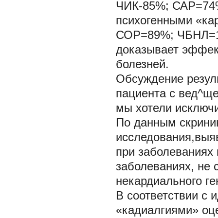
ЧИК-85%; САР=74%
психогенными «к
СОР=89%; ЧБНЛ=1;
доказывает эффек
болезней.
Обсуждение резул
пациента с вед^щ
мы хотели исключ
По данным скрини
исследования,выя
при заболеваниях к
заболеваниях, не 
некардиального ге
В соответствии с 
«кадиалгиями» оце