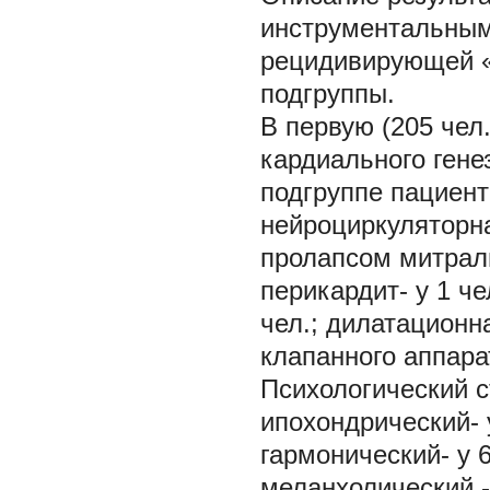
инструментальным
рецидивирующей «к
подгруппы.
В первую (205 чел
кардиального гене
подгруппе пациент
нейроциркуляторна
пролапсом митральн
перикардит- у 1 ч
чел.; дилатационн
клапанного аппарат
Психологический с
ипохондрический- у
гармонический- у 6
меланхолический -