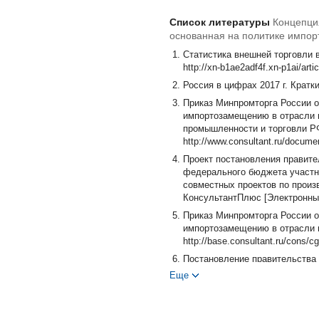
Список литературы
Концепци
основанная на политике импо
Статистика внешней торговли в 
http://xn-b1ae2adf4f.xn-p1ai/arti
Россия в цифрах 2017 г. Краткий
Приказ Минпромторга России о
импортозамещению в отрасли 
промышленности и торговли РФ 
http://www.consultant.ru/docu
Проект постановления правите
федерального бюджета участн
совместных проектов по произ
КонсультантПлюс [Электронный 
Приказ Минпромторга России о
импортозамещению в отрасли г
http://base.consultant.ru/cons/
Постановление правительства
авиационной промышленности на 
Еще
«Технодинамика» развивает и
ресурс]. - URL: http://www.arms
expo.ru/news/modernizatsiya_i_