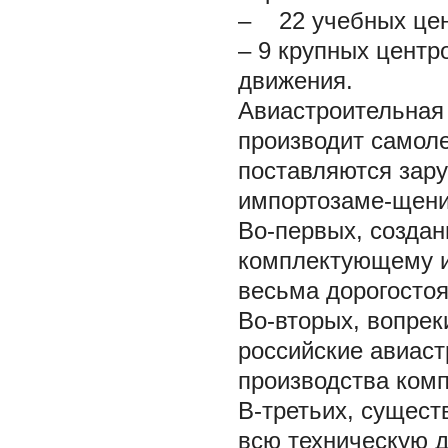
– 22 учебных цен
– 9 крупных центр
движения.
Авиастроительная 
производит самол
поставляются зар
импортозаме-щени
Во-первых, создан
комплектующему и
весьма дорогосто
Во-вторых, вопре
российские авиаст
производства ком
В-третьих, сущест
всю техническую 