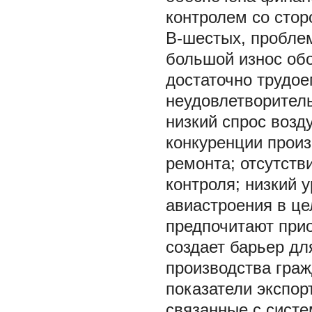
контролем со стор
В-шестых, проблем
большой износ обо
достаточно трудое
неудовлетворитель
низкий спрос возд
конкуренции произ
ремонта; отсутств
контроля; низкий 
авиастроения в це
предпочитают прио
создает барьер дл
производства граж
показатели экспо
связанные с сист