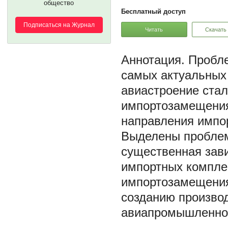
общество
Бесплатный доступ
Подписаться на Журнал
Читать
Скачать
Пробле
самых актуальных 
авиастроение ста
импортозамещения
направления импо
Выделены проблем
существенная зав
импортных компле
импортозамещения
созданию произво
авиапромышленнос