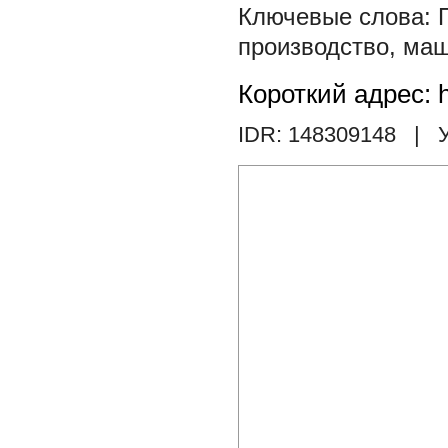
производство
,
маш
Короткий адрес: h
IDR: 148309148
| У