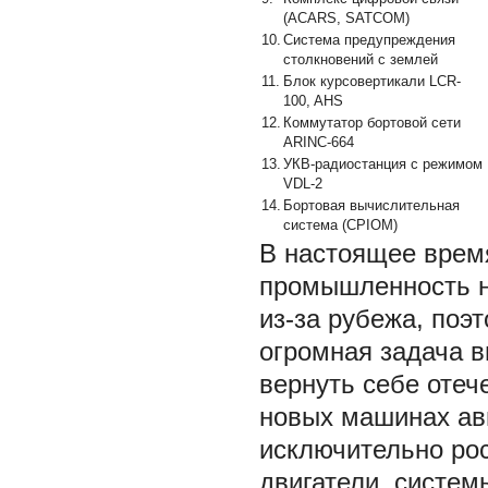
(ACARS, SATCOM)
10.
Система предупреждения
столкновений с землей
11.
Блок курсовертикали LCR-
100, AHS
12.
Коммутатор бортовой сети
ARINC-664
13.
УКВ-радиостанция с режимом
VDL-2
14.
Бортовая вычислительная
система (CPIOM)
В настоящее врем
промышленность н
из-за рубежа, поэ
огромная задача 
вернуть себе отеч
новых машинах ав
исключительно ро
двигатели, систем