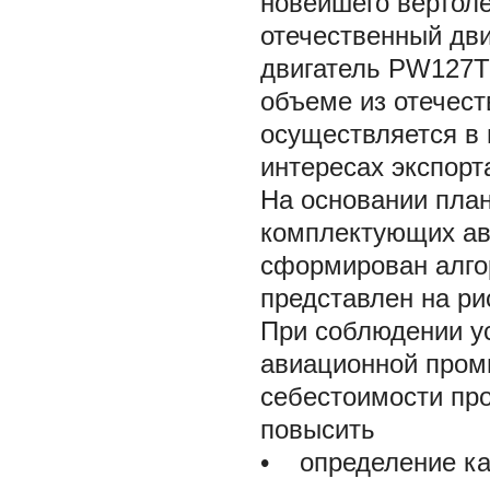
новейшего вертол
отечественный дв
двигатель PW127T/
объеме из отечес
осуществляется в 
интересах экспорта
На основании пла
комплектующих ав
сформирован алго
представлен на рис
При соблюдении у
авиационной пром
себестоимости про
повысить
• определение ка