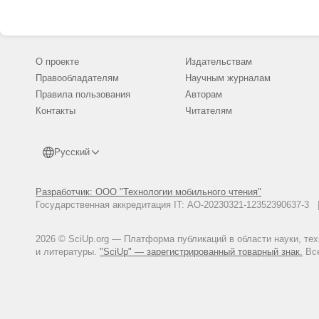
utm_referrer=https://zen.yandex
«Гидравлика» освоила произв
[Электронный ресурс]. - URL: ht
importozameshheniya/#more-30
О проекте
Издательствам
ОДК реализует программу имп
Правообладателям
Научным журналам
[Электронный ресурс]. - URL: h
Правила пользования
Авторам
dvigatelyam
Контакты
Читателям
Русский
Разработчик: ООО "Технологии мобильного чтения"
Государственная аккредитация IT: АО-20230321-12352390637-
2026 © SciUp.org — Платформа публикаций в области науки, те
и литературы.
"SciUp" — зарегистрированный товарный знак.
Все