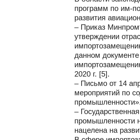
программ по им-п
развития авиацио
– Приказ Минпромт
утверждении отра
импортозамещению
данном документе
импортозамещению
2020 г. [5].
– Письмо от 14 ап
мероприятий по с
промышленности»
– Государственна
промышленности н
нацелена на разви
В сфере импортоз