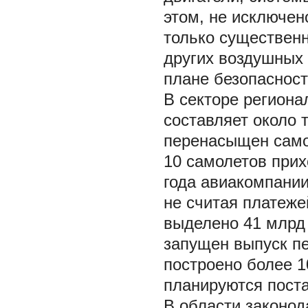
этом, не исключен
только существенн
других воздушных 
плане безопасност
В секторе региона
составляет около т
перенасыщен само
10 самолетов прих
года авиакомпании
не считая платежей
выделено 41 млрд
запущен выпуск пе
построено более 10
планируются поста
В области законод