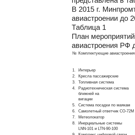
представлена в та
В 2015 г. Минпро
авиастроении до 20
Таблица 1
План мероприятий
авиастроения РФ д
№
Комплектующие авиастроения
1.
Интерьер
2.
Кресла пассажирские
3.
Топливная система
4.
Радиотехническая система
ближней на
вигации
5.
Система посадки по маякам
6.
Самолетный ответчик СО-72М
7.
Метеолокатор
8.
Инерциальные системы
LNN-101 и LTN-90-100
9.
Комплекс цифровой связи