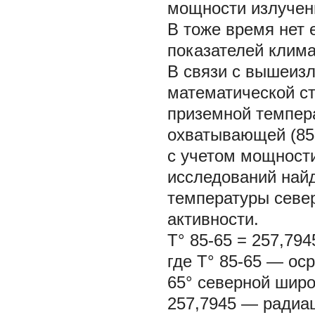
мощности излучен
В тоже время нет 
показателей клима
В связи с вышеиз
математической с
приземной темпер
охватывающей (85-
с учетом мощности
исследований най
температуры севе
активности.
Т°
85-65
= 257,7
где Т°
85-65
— оср
65° северной широ
257,7945 — радиа