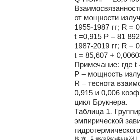
Взаимосвязанность
от мощности излу
1955-1987 гг; R = 
t =0,915 P – 81 89
1987-2019 гг; R = 
t = 85,607 + 0,006
Примечание: где t
Р – мощность изл
R – теснота взаим
0,915 и 0,006 коэ
цикл Брукнера.
Таблица 1. Групп
эмпирической зави
гидротермическог
№ п/п
Σ число Вольфа за X-III