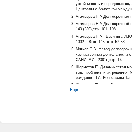
устойчивость и передовые под
Центрально-Азиатской междуна
Агальцева Н.А Долгосрочные пр
Агальцева Н.А Долгосрочный п
149 (230),стр. 101- 108.
Агальцева Н.А., Василина Л.Ю
1992. - Вып. 145, стр. 52-58
Мягков С.В. Метод долгосрочно
хозяйственной деятельности //
САНИГМИ. -2001г.,стр. 15.
Шерматов Е. Динамическая мо
вод: проблемы и их решения.
рождения Н.А. Кенесарина Ташк
Шерматов Е. и др. Один из по
Еще
изменчивости солнечной актив
«Проблемы улучшения обеспеч
Узбекистан» - Ташкент, 2013 –с
A Zh Seitov, BR Khanimkulov. Math
Academic research in educationa
web of science IF=5.723)
А. Ж. Сейтов, Б. Р. Ханимкул
оптимального управления объек