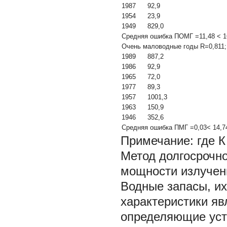
1987
92,9
1954
23,9
1949
829,0
Средняя ошибка ПОМГ =11,48 < 1
Очень маловодные годы R=0,811;
1989
887,2
1986
92,9
1965
72,0
1977
89,3
1957
1001,3
1963
150,9
1946
352,6
Средняя ошибка ПМГ =0,03< 14,7
Примечание: где 
Метод долгосрочно
мощности излучен
Водные запасы, их
характеристики яв
определяющие усто