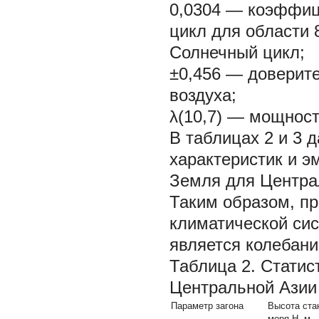
0,0304 — коэффиц
цикл для области 
Солнечный цикл;
±0,456 — доверит
воздуха;
λ(10,7) — мощнос
В таблицах 2 и 3 
характеристик и э
Земля для Центра
Таким образом, п
климатической сис
является колебани
Таблица 2. Статис
Центральной Азии
Параметр загона
Высота ста
моря Н, м