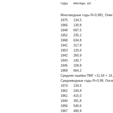
годы
месяцы, шт.
Многоводные годы R=0,991; Опмг
1975
134,5
1966
130,8
1948
697,5
1952
235,2
1968
634,8
1941
317,8
1953
120,6
1942
260,9
1943
140,7
1945
108,8
1969
664,2
Средняя ошибка ПМГ =11,54 < 14
Средневодные годы R=0,99; Опсв
1974
134,5
1962
244,8
1961
415,0
1940
391,8
1956
540,6
1967
490,9