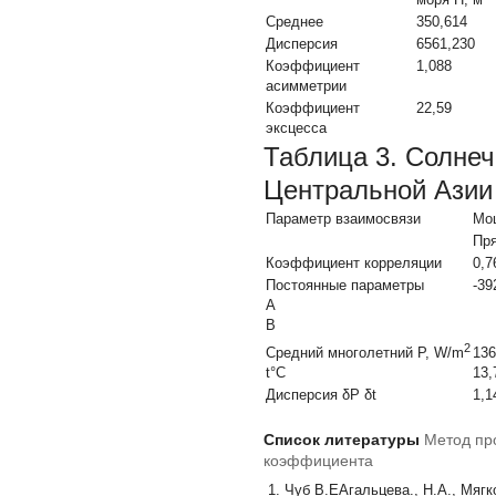
Среднее
350,614
Дисперсия
6561,230
Коэффициент
1,088
асимметрии
Коэффициент
22,59
эксцесса
Таблица 3. Солне
Центральной Азии 
Параметр взаимосвязи
Мощ
Пря
Коэффициент корреляции
0,7
Постоянные параметры
-39
А
В
2
136
Средний многолетний Р, W/m
13,
t°C
Дисперсия δР δt
1,1
Список литературы
Метод про
коэффициента
Чуб В.ЕАгальцева., Н.А., Мяг