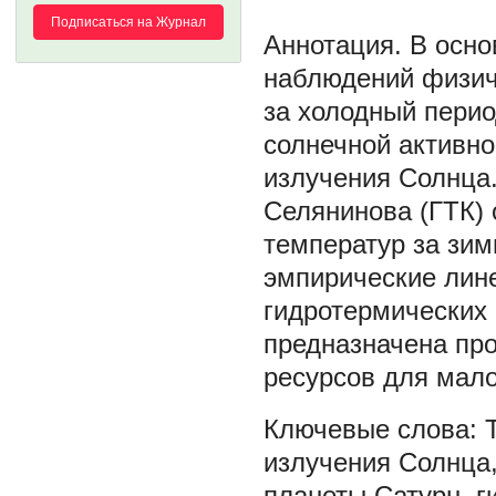
Подписаться на Журнал
В осно
наблюдений физич
за холодный период
солнечной активно
излучения Солнца
Селянинова (ГТК)
температур за зим
эмпирические лин
гидротермических 
предназначена пр
ресурсов для мало
излучения Солнца
планеты Сатурн
,
г