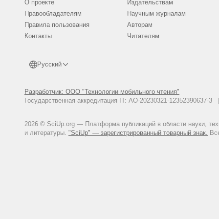
О проекте
Издательствам
volume 2 | ISSUE 3 | 2021 ISSN:
Правообладателям
Научным журналам
2021-00519. pp. 1145-1153. (№5,
Правила пользования
Авторам
Ханимкулов, Б. Р. (2021)
Контакты
Читателям
СОЛНЕЧНОЙ АКТИВНОСТИ. Экон
Шерматов, Е., Якубов, М. А
ЗАКОНОМЕРНОСТИ ФОРОМИР
Русский
Экономика и социум, 5 (84).
Разработчик: ООО "Технологии мобильного чтения"
Государственная аккредитация IT: АО-20230321-12352390637-
2026 © SciUp.org — Платформа публикаций в области науки, те
и литературы.
"SciUp" — зарегистрированный товарный знак.
Все