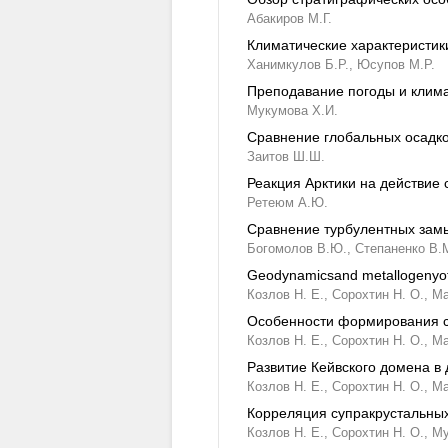
Абакиров М.Г.
Климатические характеристик
Ханимкулов Б.Р.,
Юсупов М.Р.
Преподавание погоды и клима
Мукумова Х.И.
Сравнение глобальных осадк
Заитов Ш.Ш.
Реакция Арктики на действие
Ретеюм А.Ю.
Сравнение турбулентных зам
Богомолов В.Ю.,
Степаненко В.
Geodynamicsand metallogenyof t
Козлов Н. Е.,
Сорохтин Н. О.,
Ма
Особенности формирования с
Козлов Н. Е.,
Сорохтин Н. О.,
Ма
Развитие Кейвского домена в
Козлов Н. Е.,
Сорохтин Н. О.,
Ма
Корреляция супракрустальных
Козлов Н. Е.,
Сорохтин Н. О.,
Му