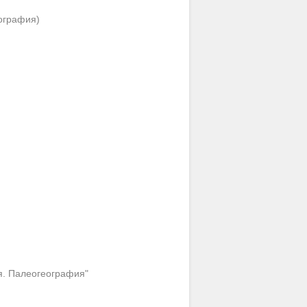
ография)
я. Палеогеография"