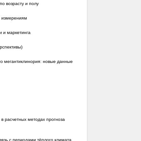
о возрасту и полу
м измерениям
и и маркетинга
рспективы)
го мегантиклинория: новые данные
 в расчетных методах прогноза
вязь с периодами тёплого климата