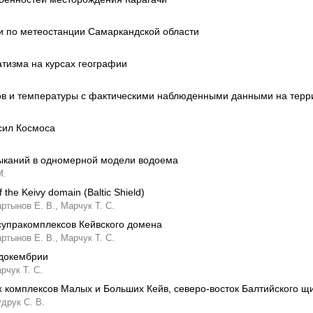
и по метеостанции Самаркандской области
тизма на курсах географии
ов и температуры с фактическими наблюденными данными на терр
 сил Космоса
ыканий в одномерной модели водоема
М.
he Keivy domain (Baltic Shield)
ртынов Е. В.,
Марчук Т. С.
упракомплексов Кейвского домена
ртынов Е. В.,
Марчук Т. С.
 докембрии
рчук Т. С.
 комплексов Малых и Больших Кейв, северо-восток Балтийского щ
друк С. В.