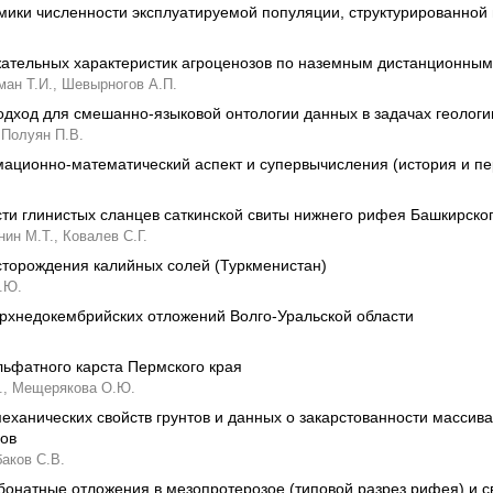
ики численности эксплуатируемой популяции, структурированной п
жательных характеристик агроценозов по наземным дистанционны
ан Т.И.,
Шевырногов А.П.
дход для смешанно-языковой онтологии данных в задачах геологи
Полуян П.В.
ационно-математический аспект и супервычисления (история и пе
ти глинистых сланцев саткинской свиты нижнего рифея Башкирско
нин М.Т.,
Ковалев С.Г.
сторождения калийных солей (Туркменистан)
.Ю.
рхнедокембрийских отложений Волго-Уральской области
льфатного карста Пермского края
.,
Мещерякова О.Ю.
еханических свойств грунтов и данных о закарстованности массива
лов
аков С.В.
онатные отложения в мезопротерозое (типовой разрез рифея) и с