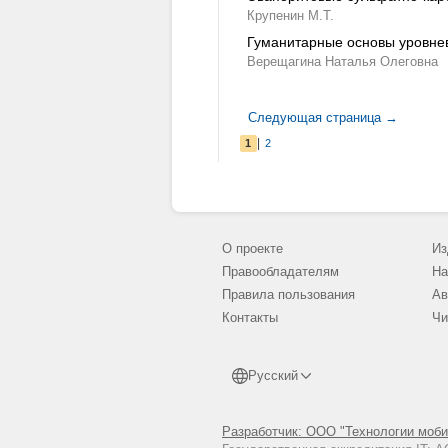
Крупенин М.Т.
Гуманитарные основы уровнево
Верещагина Наталья Олеговна
Следующая страница →
|
1
2
О проекте
Из
Правообладателям
На
Правила пользования
Ав
Контакты
Чи
Русский
Разработчик: ООО "Технологии моби