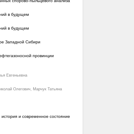
анных спорово-пыльцевого анализа
ений в будущем
ений в будущем
ере Западной Сибири
нефтегазоносной провинции
лья Евгеньевна
иколай Олегович,
Марчук Татьяна
: история и современное состояние