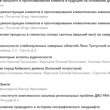
в прошлого и прогнозирования климата в будущем на основании д
вна
реконструкции климатов и прогнозировании климатических измен
на,
Поспелов Игорь Николаевич
реконструкции климатов и прогнозировании климатических измен
на,
Поспелов Игорь Николаевич
ские процессы в глинистых опоках сантона (верхний мел) на сев
зоносности слабоизученных северных областей Лено-Тунгусской 
кимова З.З.,
Горлов Д.А.
некоторые аспекты рудоносности
злов Николай Евгеньевич,
Мартынов Евгений Васильевич,
Козлова Ната
ва пород Кейвского домена (Кольский полуостров)
ина Екатерина Николаевна,
Мартынов Евгений Васильевич,
Сорохтин Н
 Земле
иколаевски Виктор Николаевич
в институте комплексного анализа региональных проблем ДВО РАН
Потурай В.А.
рование природного и историко-географического ландшафта