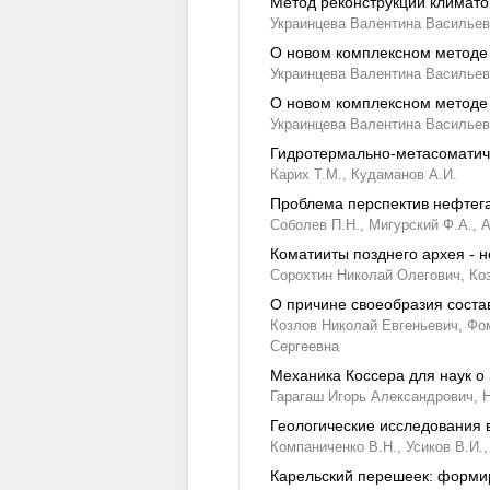
Метод реконструкции климато
Украинцева Валентина Василье
О новом комплексном методе 
Украинцева Валентина Васильев
О новом комплексном методе 
Украинцева Валентина Васильев
Гидротермально-метасоматиче
Карих Т.М.,
Кудаманов А.И.
Проблема перспектив нефтега
Соболев П.Н.,
Мигурский Ф.А.,
А
Коматииты позднего архея - 
Сорохтин Николай Олегович,
Ко
О причине своеобразия соста
Козлов Николай Евгеньевич,
Фом
Сергеевна
Механика Коссера для наук о
Гарагаш Игорь Александрович,
Н
Геологические исследования 
Компаниченко В.Н.,
Усиков В.И.,
Карельский перешеек: форми