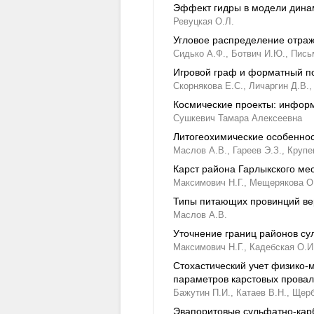
Эффект гидры в модели динам
Ревуцкая О.Л.
Угловое распределение отра
Сидько А.Ф.,
Ботвич И.Ю.,
Письм
Игровой граф и форматный по
Скорнякова Е.С.,
Личаргин Д.В.,
Космические проекты: информ
Сушкевич Тамара Алексеевна
Литогеохимические особеннос
Маслов А.В.,
Гареев Э.З.,
Крупе
Карст района Гарлыкского ме
Максимович Н.Г.,
Мещерякова О
Типы питающих провинций ве
Маслов А.В.
Уточнение границ районов су
Максимович Н.Г.,
Кадебская О.И
Стохастический учет физико-м
параметров карстовых прова
Бажутин П.И.,
Катаев В.Н.,
Щерб
Эвапоритовые сульфатно-карб