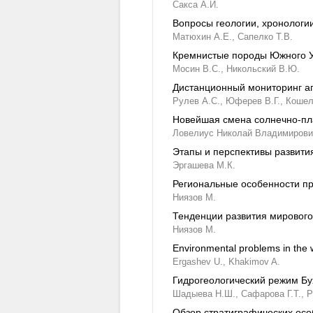
Сакса А.И.
Вопросы геологии, хронологи
Матюхин А.Е.,
Сапелко Т.В.
Кремнистые породы Южного Ур
Мосин В.С.,
Никольский В.Ю.
Дистанционный мониторинг а
Рулев А.С.,
Юферев В.Г.,
Кошел
Новейшая смена солнечно-пл
Ловелиус Николай Владимирови
Этапы и перспективы развити
Эргашева М.К.
Региональные особенности пр
Ниязов М.
Тенденции развития мирового
Ниязов М.
Environmental problems in the w
Ergashev U.,
Khakimov A.
Гидрогеологический режим Бу
Шадыева Н.Ш.,
Сафарова Г.Т.,
Р
Обзор стратиграфических ос