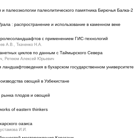
и и палеоэкологии палеолитического памятника Бирючья Балка-2
ала : распространение и использование в каменном веке
гролесоландшафтов с применением ГИС-технологий
ев А.В.,
Ткаченко Н.А.
анетных циклов по данным с Таймырского Севера
ч,
Ретеюм Алексей Юрьевич
я ландшафтоведения в бухарском государственном университете
оизводства овощей в Узбекистане
 рынка плодов и овощей
orks of eastern thinkers
харского оазиса
устамова И.И.
обенностей месторождения Карагачи