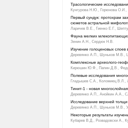
Трасологические исследовани
Кунгурова Н.Ю.,
Горюнова О.И.,
Первый сундук: протохрам за
сюжетов астральной мифологи
Ларичев В.Е.,
Гиенко Е.Г.,
Шепту
Фауна мелких млекопитающих
Зенин А.Н.,
Сердюк Н.В.
Изучение голоценовых слоев 
Деревянко А.П.,
Шуньков М.В.,
Комплексные археолого-геофи
Кирюшин Ю.Ф.,
Папин Д.В.,
Федо
Полевые исследования многос
Гладышев С.А.,
Коломиец В.Л.,
Тинит-1 - новая многослойная
Деревянко А.П.,
Анойкин А.А.,
С
Исследование верхней толщи
Деревянко А.П.,
Шуньков М.В.,
Некоторые результаты изучен
Кубарев В.Д.,
Розвадовски А.,
К