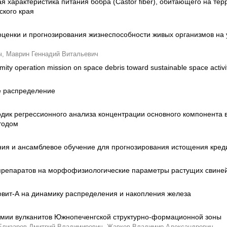
я характеристика питания бобра (Castor fiber), обитающего на те
кого края
ценки и прогнозирования жизнеспособности живых организмов на
ч,
Маврин Геннадий Витальевич
ity operation mission on space debris toward sustainable space activi
е распределение
дик регрессионного анализа концентрации основного компонента 
тодом
ия и ансамблевое обучение для прогнозирования истощения кред
репаратов на морфофизиологические параметры растущих свине
вит-А на динамику распределения и накопления железа
имии вулканитов Южнопеченгской структурно-формационной зоны
Елизаров Дмитрий Владимирович,
Жавков Владимир Александрович