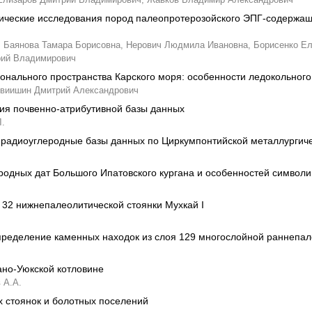
мические исследования пород палеопротерозойского ЭПГ-содержа
,
Баянова Тамара Борисовна,
Нерович Людмила Ивановна,
Борисенко Ел
рий Владимирович
онального пространства Карского моря: особенности ледокольног
виишин Дмитрий Александрович
ия почвенно-атрибутивной базы данных
.
 радиоуглеродные базы данных по Циркумпонтийской металлургич
родных дат Большого Ипатовского кургана и особенностей символик
 32 нижнепалеолитической стоянки Мухкай I
пределение каменных находок из слоя 129 многослойной раннепале
ано-Уюкской котловине
 А.А.
х стоянок и болотных поселений