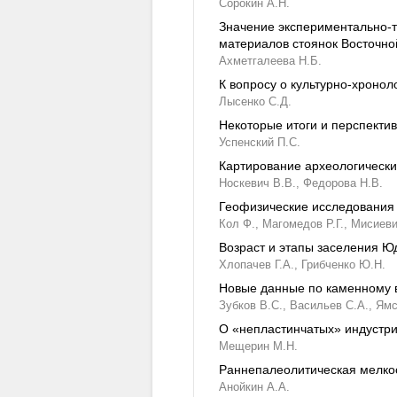
Сорокин А.Н.
Значение экспериментально-т
материалов стоянок Восточн
Ахметгалеева Н.Б.
К вопросу о культурно-хроно
Лысенко С.Д.
Некоторые итоги и перспектив
Успенский П.С.
Картирование археологически
Носкевич В.В.,
Федорова Н.В.
Геофизические исследования 
Кол Ф.,
Магомедов Р.Г.,
Мисиеви
Возраст и этапы заселения Ю
Хлопачев Г.А.,
Грибченко Ю.Н.
Новые данные по каменному 
Зубков В.С.,
Васильев С.А.,
Ямс
О «непластинчатых» индустри
Мещерин М.Н.
Раннепалеолитическая мелко
Анойкин А.А.