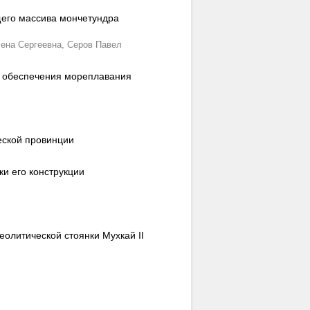
щего массива мончетундра
ена Сергеевна,
Серов Павел
о обеспечения мореплавания
еской провинции
и его конструкции
олитической стоянки Мухкай II