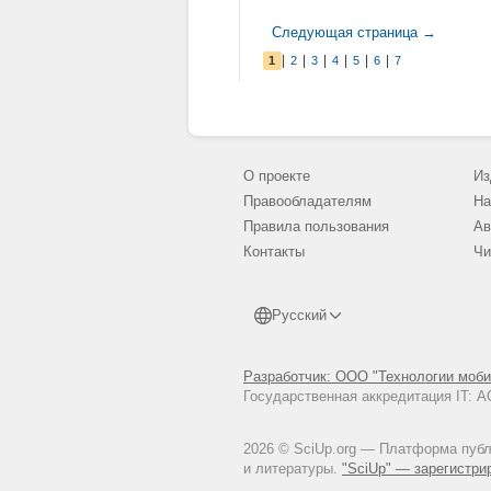
Следующая страница →
|
|
|
|
|
|
1
2
3
4
5
6
7
О проекте
Из
Правообладателям
На
Правила пользования
Ав
Контакты
Чи
Русский
Разработчик: ООО "Технологии моби
Государственная аккредитация IT:
2026 © SciUp.org — Платформа публи
и литературы.
"SciUp" — зарегистри