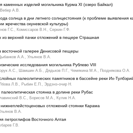
я каменных изделий могильника Курма XI (озеро Байкал)
Вебер А.В.
хода солнца в дни летнего солнцестояния (к проблеме выявления 
и жречества окуневской культуры)
нов Г.С.,
Комиссаров В.Н.,
Серкин Г.Ф.
 из верхней пачки отложений в пещере Страшная
в восточной галерее Денисовой пещеры
Цыбанков А.А.,
Ульянов В.А.
зические исследования могильника Рублево VIII
рук А.С.,
Шамшин А.Б.,
Дядьков П.Г.,
Чемякина М.А.,
Позднякова О.А.
лойных палеолитических памятников в бассейне реки Их-Тулбэрий
Лбова Л.В.,
Рыбин Е.П.,
Эрдэнэ-очир Н.
 палеолитическая стоянка в долине реки Рубас
лавинский В.С.,
Борисов М.А.,
Кулик Н.А.
 нижнеплейстоценовых отложений стоянки Карама
Ульянов В.А.
ия петроглифов Восточного Алтая
убарев Г.В.