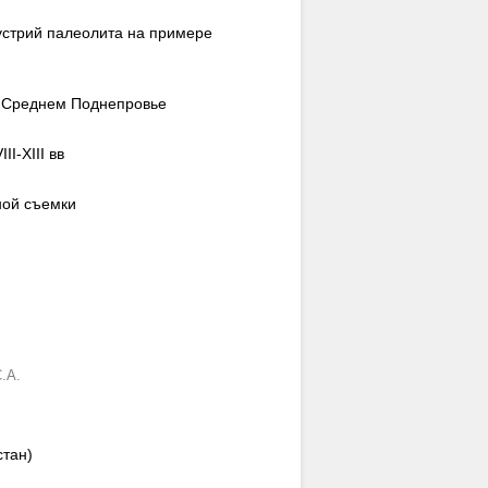
устрий палеолита на примере
в Среднем Поднепровье
I-XIII вв
ной съемки
.А.
стан)