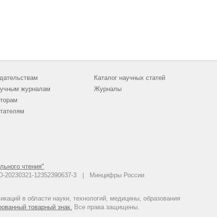
дательствам
Каталог научных статей
учным журналам
Журналы
торам
тателям
льного чтения"
 АО-20230321-12352390637-3 | Минцифры России
каций в области науки, технологий, медицины, образования
рованный товарный знак.
Все права защищены.