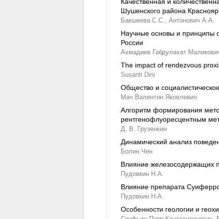
Качественная и количественна
Шушенского района Красноярс
Бакшеева С.С.,
Антонович А.А.
Научные основы и принципы о
России
Ахмадиев Габдулахат Маликови
The impact of rendezvous proxim
Susanti Dini
Общество и социалистическо
Мач Валентин Яковлевич
Алгоритм формирования мето
рентгенофлуоресцентным ме
Д. В. Грузенкин
Динамический анализ поведен
Болин Чен
Влияние железосодержащих п
Пудовкин Н.А.
Влияние препарата Суиферро
Пудовкин Н.А.
Особенности геологии и геох
Скуфьин Петр Константинович,