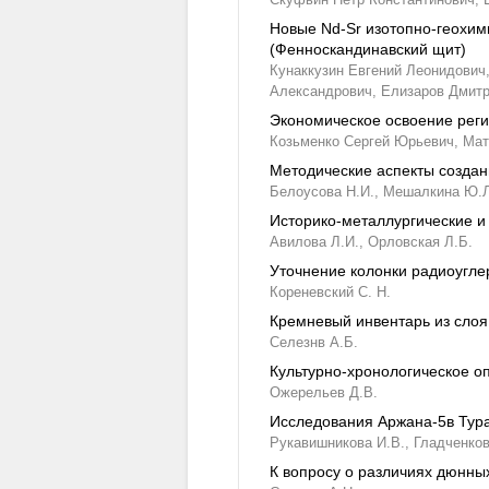
Новые Nd-Sr изотопно-геохи
(Фенноскандинавский щит)
Кунаккузин Евгений Леонидович
Александрович,
Елизаров Дмит
Экономическое освоение реги
Козьменко Сергей Юрьевич,
Мат
Методические аспекты создан
Белоусова Н.И.,
Мешалкина Ю.Л
Историко-металлургические и
Авилова Л.И.,
Орловская Л.Б.
Уточнение колонки радиоугле
Кореневский С. Н.
Кремневый инвентарь из слоя
Селезнв А.Б.
Культурно-хронологическое о
Ожерельев Д.В.
Исследования Аржана-5в Тур
Рукавишникова И.В.,
Гладченков
К вопросу о различиях дюнны