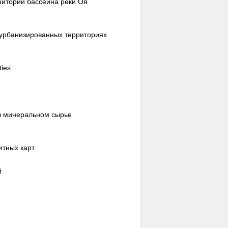
рритории бассейна реки Оя
 урбанизированных территориях
ties
в минеральном сырье
итных карт
й