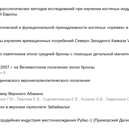
расологических методов исследований при изучении костяных инд
ой Европы
логической и функциональной принадлежности костяных «пряжек» 
ы изучения кремационных погребений Северо-Западного Кавказа VII
х памятников эпохи средней бронзы с помощью детальной магнит
2007 г. на Великентском поселении эпохи бронзы
ч К.
диновского верхнепалеолитического поселения
веку Верхнего Абакана
ких Г.Ю.,
Павлова Е.В.,
Сыромятникова Е.В.,
Козачек А.В.,
Гаврилкина С
ях в верхнем палеолите Забайкалья
орудийная индустрия местонахождения Рубас-1 (Приморский Даге