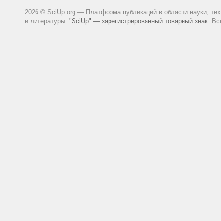
2026 © SciUp.org — Платформа публикаций в области науки, те
и литературы.
"SciUp" — зарегистрированный товарный знак.
Все