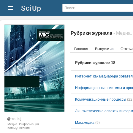
Рубрики журнала
- Медиа
Главная
Выпуски
Стать
48
Рубрики журнала: 18
Интернет, как медиаобра зовател
Информационные системы и про
Коммуникационные процессы
(22
Лингвистические аспекты инфор
@mic-iej
Массмедиа
(9)
Медиа. Информация.
Коммуникация